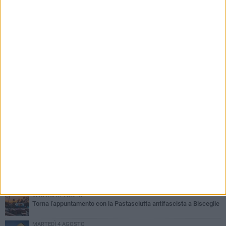
PIÙ LETTI QUESTA SETTIMANA
SABATO 1 AGOSTO
Contrasto allo spaccio di droga, due arresti dei carabinieri a
Bisceglie
VENERDÌ 31 LUGLIO
Torna l'appuntamento con la Pastasciutta antifascista a Bisceglie
MARTEDÌ 4 AGOSTO