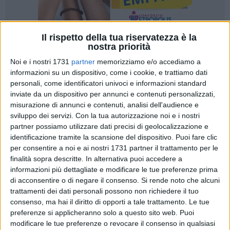
Il rispetto della tua riservatezza è la
nostra priorità
20
Noi e i nostri 1731
partner
memorizziamo e/o accediamo a
informazioni su un dispositivo, come i cookie, e trattiamo dati
personali, come identificatori univoci e informazioni standard
9 tonnellate complessive di prodotto ittico sequestrate e
inviate da un dispositivo per annunci e contenuti personalizzati,
sanzioni per un totale di 71 mila euro. Questo il bilancio
misurazione di annunci e contenuti, analisi dell'audience e
dell'attività di controllo in materia di pesca condotta nei
sviluppo dei servizi.
Con la tua autorizzazione noi e i nostri
giorni scorsi dagli uomini della Guardia Costiera di tutte le
partner possiamo utilizzare dati precisi di geolocalizzazione e
identificazione tramite la scansione del dispositivo. Puoi fare clic
Capitanerie di porto della Puglia, coordinati dal 6° Centro di
per consentire a noi e ai nostri 1731 partner il trattamento per le
controllo area pesca della Direzione marittima di Bari.
finalità sopra descritte. In alternativa puoi accedere a
informazioni più dettagliate e modificare le tue preferenze prima
I controlli e le ispezioni hanno riguardato esercizi
di acconsentire o di negare il consenso.
Si rende noto che alcuni
commerciali al dettaglio e all'ingrosso e punti di sbarco del
trattamenti dei dati personali possono non richiedere il tuo
pescato, con la finalità prioritaria di garantire la tutela dei
consenso, ma hai il diritto di opporti a tale trattamento. Le tue
consumatori attraverso la verifica della rintracciabilità dei
preferenze si applicheranno solo a questo sito web. Puoi
modificare le tue preferenze o revocare il consenso in qualsiasi
prodotti ittici, per la cui violazione sono state inflitte sanzioni