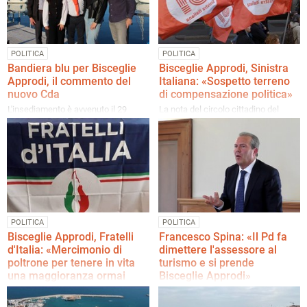
POLITICA
POLITICA
Bandiera blu per Bisceglie
Bisceglie Approdi, Sinistra
Approdi, il commento del
Italiana: «Sospetto terreno
nuovo Cda
di compensazione politica»
L'insediamento è avvenuto il 29
La nota del circolo cittadino del
aprile scorso
partito di centrosinistra
POLITICA
POLITICA
Bisceglie Approdi, Fratelli
Francesco Spina: «Il Pd fa
d'Italia: «Mercimonio di
dimettere l'assessore al
poltrone per tenere in vita
turismo e si prende
una maggioranza ormai
Bisceglie Approdi»
dissolta»
Il consigliere di opposizione ha
commentato i nuovi componenti nel
La nota del circolo biscegliese del