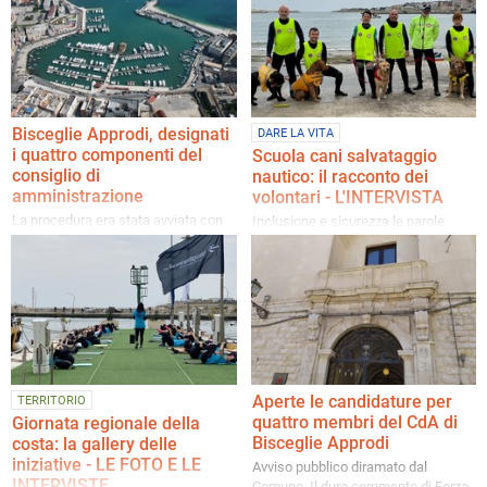
Cda della società partecipata del
partito di centrodestra
Comune
Bisceglie Approdi, designati
DARE LA VITA
i quattro componenti del
Scuola cani salvataggio
consiglio di
nautico: il racconto dei
amministrazione
volontari - L'INTERVISTA
La procedura era stata avviata con
Inclusione e sicurezza le parole
avviso pubblico. L'ingegnere Nicola
chiave dell'impegno
Ventura proposto come presidente
dell'associazione
Aperte le candidature per
TERRITORIO
quattro membri del CdA di
Giornata regionale della
Bisceglie Approdi
costa: la gallery delle
iniziative - LE FOTO E LE
Avviso pubblico diramato dal
INTERVISTE
Comune. Il duro commento di Forza