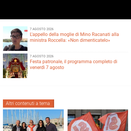
7 AGOSTO 2026
L'appello della moglie di Mino Racanati alla
ministra Roccella: «Non dimenticatelo»
7 AGOSTO 2026
Festa patronale, il programma completo di
venerdì 7 agosto
Altri contenuti a tema