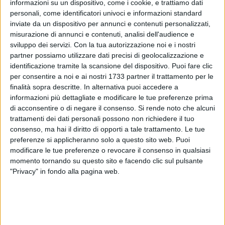
informazioni su un dispositivo, come i cookie, e trattiamo dati
personali, come identificatori univoci e informazioni standard
inviate da un dispositivo per annunci e contenuti personalizzati,
31
misurazione di annunci e contenuti, analisi dell'audience e
A cura di
SERENA DE MUSSO
sviluppo dei servizi.
Con la tua autorizzazione noi e i nostri
partner possiamo utilizzare dati precisi di geolocalizzazione e
identificazione tramite la scansione del dispositivo. Puoi fare clic
per consentire a noi e ai nostri 1733 partner il trattamento per le
Ottant'anni di storia d'Italia, dal 1943 sino ad oggi passando
finalità sopra descritte. In alternativa puoi accedere a
tramite gli anni della Resistenza. Questo il nucleo tematico
informazioni più dettagliate e modificare le tue preferenze prima
del nuovo libro di Damilano, "La mia piccola patria", che
di acconsentire o di negare il consenso.
Si rende noto che alcuni
verrà presentato al pubblico domenica 21 gennaio nella
trattamenti dei dati personali possono non richiedere il tuo
meravigliosa cornice delle Vecchie Segherie Mastrototaro a
consenso, ma hai il diritto di opporti a tale trattamento. Le tue
preferenze si applicheranno solo a questo sito web. Puoi
partire dalle ore 18.
modificare le tue preferenze o revocare il consenso in qualsiasi
momento tornando su questo sito e facendo clic sul pulsante
L'autore e saggista, ma anche giornalista e direttore de
"Privacy" in fondo alla pagina web.
l'Espresso dal 2017 al 2022, dialogherà con Paolo Ponzio,
docente di Storia della Filosofia presso l'Università degli
studi di Bari Aldo Moro. L'evento è organizzato in
collaborazione con Anpi, sezione di Bisceglie.