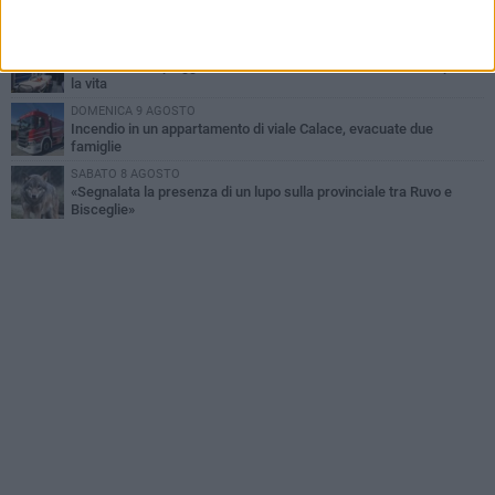
Festa Patronale, il programma completo di sabato 8 agosto
MERCOLEDÌ 5 AGOSTO
Dramma alla spiaggia Bi-Marmi: un anziano ha un malore e perde
la vita
DOMENICA 9 AGOSTO
Incendio in un appartamento di viale Calace, evacuate due
famiglie
SABATO 8 AGOSTO
«Segnalata la presenza di un lupo sulla provinciale tra Ruvo e
Bisceglie»