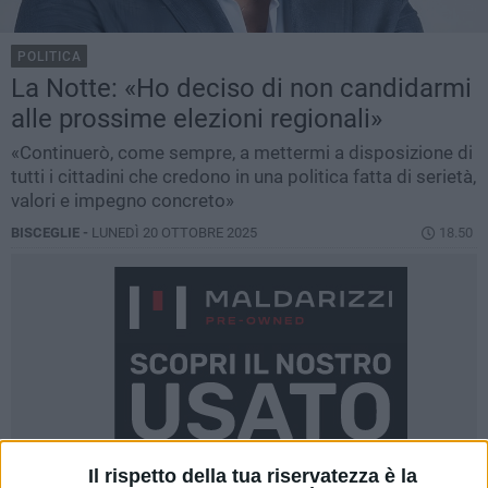
POLITICA
La Notte: «Ho deciso di non candidarmi
alle prossime elezioni regionali»
«Continuerò, come sempre, a mettermi a disposizione di
tutti i cittadini che credono in una politica fatta di serietà,
valori e impegno concreto»
BISCEGLIE -
LUNEDÌ 20 OTTOBRE 2025
18.50
Il rispetto della tua riservatezza è la