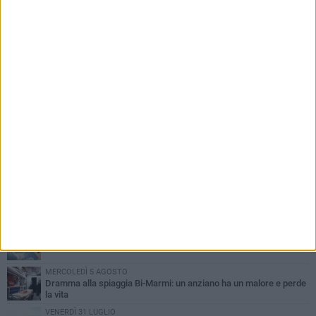
PIÙ LETTI QUESTA SETTIMANA
SABATO 1 AGOSTO
Contrasto allo spaccio di droga, due arresti dei carabinieri a
Bisceglie
VENERDÌ 31 LUGLIO
Torna l'appuntamento con la Pastasciutta antifascista a Bisceglie
MARTEDÌ 4 AGOSTO
Emergenza caldo, il Comune di Bisceglie attiva i "rifugi climatici"
MERCOLEDÌ 5 AGOSTO
Dramma alla spiaggia Bi-Marmi: un anziano ha un malore e perde
la vita
VENERDÌ 31 LUGLIO