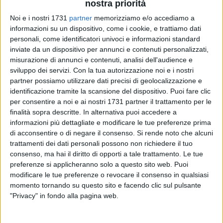
nostra priorità
Noi e i nostri 1731
partner
memorizziamo e/o accediamo a
informazioni su un dispositivo, come i cookie, e trattiamo dati
personali, come identificatori univoci e informazioni standard
48
inviate da un dispositivo per annunci e contenuti personalizzati,
misurazione di annunci e contenuti, analisi dell'audience e
sviluppo dei servizi.
Con la tua autorizzazione noi e i nostri
partner possiamo utilizzare dati precisi di geolocalizzazione e
«Per il bene di tutti, prima di tutto. Ci sono momenti nella vita
identificazione tramite la scansione del dispositivo. Puoi fare clic
in cui bisogna fermarsi, guardare oltre se stessi e chiedersi
per consentire a noi e ai nostri 1731 partner il trattamento per le
cosa sia davvero giusto fare. Ho sempre creduto che la
finalità sopra descritte. In alternativa puoi accedere a
politica non debba essere una corsa al traguardo personale,
informazioni più dettagliate e modificare le tue preferenze prima
ma un cammino condiviso, fatto di scelte difficili e di
di acconsentire o di negare il consenso.
Si rende noto che alcuni
responsabilità verso la propria comunità.
Per questo, con
trattamenti dei dati personali possono non richiedere il tuo
consenso, ma hai il diritto di opporti a tale trattamento. Le tue
serenità e convinzione, ho deciso di non candidarmi alle
preferenze si applicheranno solo a questo sito web. Puoi
prossime elezioni regionali
» ha affermato con un post sui
modificare le tue preferenze o revocare il consenso in qualsiasi
social il consigliere regionale uscente Francesco La Notte.
momento tornando su questo sito e facendo clic sul pulsante
"Privacy" in fondo alla pagina web.
«Una scelta che nasce dall'amore profondo per questo
territorio, per i cittadini che ho avuto l'onore di rappresentare,