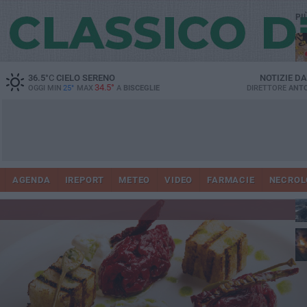
PI
36.5
°C
CIELO SERENO
NOTIZIE D
34.5°
OGGI MIN
25°
MAX
A
BISCEGLIE
DIRETTORE
ANTO
AGENDA
IREPORT
METEO
VIDEO
FARMACIE
NECROL