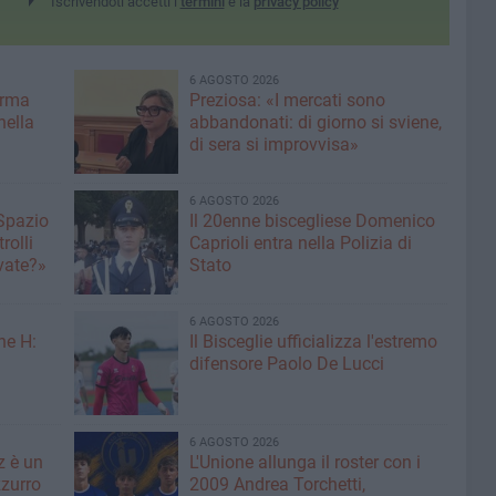
Iscrivendoti accetti i
termini
e la
privacy policy
6 AGOSTO 2026
erma
Preziosa: «I mercati sono
nella
abbandonati: di giorno si sviene,
di sera si improvvisa»
6 AGOSTO 2026
 Spazio
Il 20enne biscegliese Domenico
rolli
Caprioli entra nella Polizia di
ivate?»
Stato
6 AGOSTO 2026
ne H:
Il Bisceglie ufficializza l'estremo
difensore Paolo De Lucci
6 AGOSTO 2026
z è un
L'Unione allunga il roster con i
zurro
2009 Andrea Torchetti,