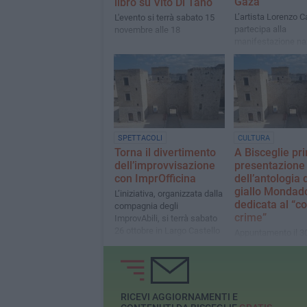
Gaza”
libro su Vito Di Tano
L’artista Lorenzo C
L'evento si terrà sabato 15
partecipa alla
novembre alle 18
manifestazione na
con un’opera in
collaborazione con
ZonaEffe
SPETTACOLI
CULTURA
Torna il divertimento
A Bisceglie pr
dell’improvvisazione
presentazione
con ImprOfficina
dell’antologia 
giallo Mondado
L’iniziativa, organizzata dalla
dedicata al “c
compagnia degli
crime”
ImprovAbili, si terrà sabato
26 ottobre in Largo Castello
Appuntamento il 30
dalle 20 al castello
RICEVI AGGIORNAMENTI E