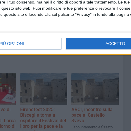
e il tuo consenso, ma hai il diritto di opporti a tale trattamento. Le tue
 questo sito web. Puoi modificare le tue preferenze o revocare il conse
6 AGOSTO 2026
questo sito e facendo clic sul pulsante "Privacy" in fondo alla pagina
Quercia:
Bisceglie, continua l'iter per il
censimento del verde
PIÙ OPZIONI
ACCETTO
evo di
Eirenefest 2025:
ARCI, incontro sulla
Bisceglie torna a
pace al Castello
 di Lorca
ospitare il Festival del
Svevo
iorno di
libro per la pace e la
L'appuntamento è fissato