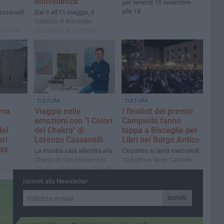
nonviolenza
per venerdì 15 novembre
alle 18
assanelli
Dal 9 all’11 maggio, il
Castello di Bisceglie
zionale
accoglierà la seconda
edizione locale del festival,
con il coinvolgimento di
associazioni, scuole e realtà
cittadine
CULTURA
CULTURA
ima
Viaggio nelle
I finalisti del premio
emozioni con "I Colori
Campiello fanno
del
del Chakra" di
tappa a Bisceglie per
ri
Lorenzo Cassanelli
Libri nel Borgo Antico
osy
La mostra sarà allestita alla
L'incontro si terrà mercoledì
Chiesa di San Giovanni in
10 luglio in largo Castello
Castro, all’intero del Castello
 luglio
Svevo Angioino di Bisceglie,
Iscriviti alla Newsletter
dal 30 luglio al 4 agosto
2024
Iscriviti