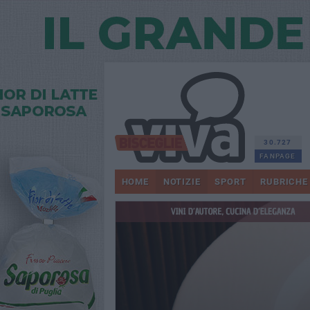
30.727
FANPAGE
HOME
NOTIZIE
SPORT
RUBRICHE