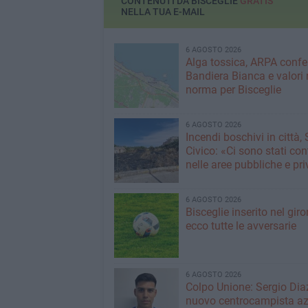
CONTENUTI DA BISCEGLIE
GRATIS
NELLA TUA E-MAIL
6 AGOSTO 2026
Alga tossica, ARPA conf
Bandiera Bianca e valori 
norma per Bisceglie
6 AGOSTO 2026
Incendi boschivi in città,
Civico: «Ci sono stati cont
nelle aree pubbliche e pr
6 AGOSTO 2026
Bisceglie inserito nel giro
ecco tutte le avversarie
6 AGOSTO 2026
Colpo Unione: Sergio Dia
nuovo centrocampista az