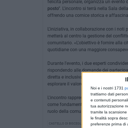
felicità personale, organizza un evento d
posto"
. L'incontro si terrà nella Sala dell
offrendo una cornice storica e affascinan
L'iniziativa, in collaborazione con i noti p
metterà al centro la gestione del conflitto
comunitario. «L'obiettivo è fornire alla c
quotidiane con una maggiore consapevol
Durante l'evento, i due esperti condivider
rispondendo alle domande dei partecipant
diretta e inclusiva. Il programma preved
I
esplorare il valore della connessione uma
Noi e i nostri 1731
p
trattiamo dati person
L'incontro rappresenta un'opportunità u
e contenuti personali
come fondamento per la costruzione di un
tua autorizzazione no
ruolo della comunità nel promuovere il b
tramite la scansione 
le finalità sopra des
preferenze prima di 
CASTELLO DI BISCEGLIE