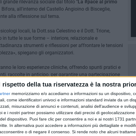
i grande rilevanza sociale dal titolo
"La #pace al primo
a Bifora, all'interno del Castello Angioino di Bisceglie,
te alla riflessione sul tema.
sicologi locali, la Dott.ssa Celestino e il Dott. Trione,
 in tutte le sue forme – interiore, relazionale e
ittadinanza strumenti e riflessioni per affrontare le tensioni
ezza», spiegano gli organizzatori.
anno le loro esperienze cliniche, offrendo spunti pratici e
i, raccolte in anticipo, per garantire una partecipazione
e anche momenti di dialogo aperto, in cui il pubblico potrà
l rispetto della tua riservatezza è la nostra prior
na e il potere della riflessione.
artner
memorizziamo e/o accediamo a informazioni su un dispositivo, c
ali, come identificatori univoci e informazioni standard inviate da un di
nica per comprendere l'importanza di una pace interiore
zzati, misurazione di annunci e contenuti, analisi dell'audience e svilupp
a società più serena e consapevole, e per riscoprire il
i e i nostri partner possiamo utilizzare dati precisi di geolocalizzazione 
enessere collettivo.
del dispositivo. Puoi fare clic per consentire a noi e ai nostri 1731 partn
critte. In alternativa puoi accedere a informazioni più dettagliate e modif
acconsentire o di negare il consenso.
Si rende noto che alcuni trattamen