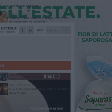
Ù LETTI QUESTA SETTIMANA
SABATO 1 AGOSTO
Contrasto allo spaccio di droga, due arresti
dei carabinieri a Bisceglie
A
BISCEGLIE
VENERDÌ 31 LUGLIO
APP
Torna l'appuntamento con la Pastasciutta
NIO QUINTO
antifascista a Bisceglie
MARTEDÌ 4 AGOSTO
Emergenza caldo, il Comune di Bisceglie
attiva i "rifugi climatici"
MERCOLEDÌ 5 AGOSTO
Dramma alla spiaggia Bi-Marmi: un
anziano ha un malore e perde la vita
OGI
VENERDÌ 31 LUGLIO
Viabilità, previste alcune modifiche
temporanee nei prossimi giorni
MARTEDÌ 4 AGOSTO
Due auto incendiate nella notte in via Dieta
delle Puglie