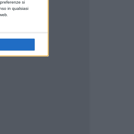
 preferenze si
nso in qualsiasi
 web.