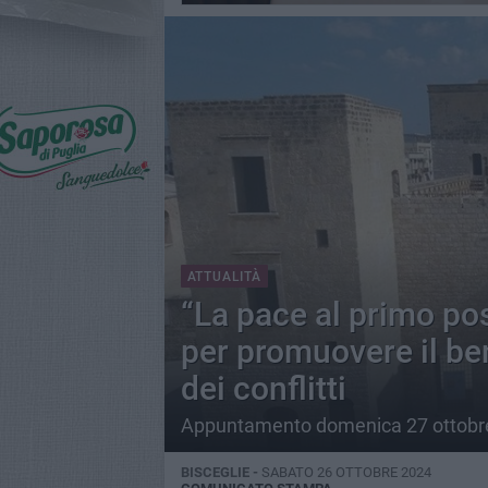
ATTUALITÀ
“La pace al primo pos
per promuovere il be
dei conflitti
Appuntamento domenica 27 ottobre a
BISCEGLIE -
SABATO 26 OTTOBRE 2024