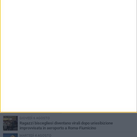
Star Volley, il primo passo è la conferma di
Annalisa Mileno
PIÙ LETTI QUESTA SETTIMANA
GIOVEDÌ 6 AGOSTO
Ragazzi biscegliesi diventano virali dopo un'esibizione
improvvisata in aeroporto a Roma-Fiumicino
MARTEDÌ 4 AGOSTO