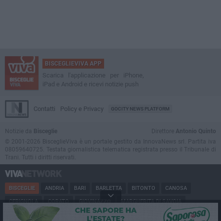
BISCEGLIEVIVA APP
Scarica l'applicazione per iPhone,
iPad e Android e ricevi notizie push
Contatti
Policy e Privacy
GOCITY NEWS PLATFORM
Notizie da
Bisceglie
Direttore
Antonio Quinto
© 2001-2026 BisceglieViva è un portale gestito da InnovaNews srl. Partita iva
08059640725. Testata giornalistica telematica registrata presso il Tribunale di
Trani. Tutti i diritti riservati.
BISCEGLIE
ANDRIA
BARI
BARLETTA
BITONTO
CANOSA
CERIGNOLA
CORATO
GIOVINAZZO
MARGHERITA DI SAVOIA
MINERVINO
MODUGNO
MOLFETTA
PUGLIA
RUVO