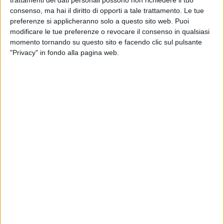
concerto; altrettanto importante, oggi, il suo contributo,
consenso, ma hai il diritto di opporti a tale trattamento. Le tue
tramite il "metodo chitarristico", per il perfezionamento della
preferenze si applicheranno solo a questo sito web. Puoi
tecnica esecutiva dei praticanti dello strumento.
modificare le tue preferenze o revocare il consenso in qualsiasi
momento tornando su questo sito e facendo clic sul pulsante
"Privacy" in fondo alla pagina web.
L'iniziativa organizzata da Casa Museo Giuliani - la prima in
Puglia nella rete delle case della memoria - presieduta dal
Cavaliere Nicola Giuliani, biografo e discendente del
maestro, in collaborazione con l'azienda agricola "Orti
Giuliani" e di Nunzio Liso, ha riscosso un notevole successo
di pubblico, proveniente anche da città limitrofe. Peccato per
il mancato inserimento dell'evento - che avrebbe certo
meritato - nel programma di Bisceglie sull'onda.
Il "Duo Variandi", composto da Antonio Simone Palmisano e
Davide Minerva, musicisti con all'attivo numerosi concerti di
musica classica e prestigiosi riconoscimenti, ha incantato i
numerosi spettatori presenti. Il concerto, in un'atmosfera
intima e raccolta creata dalla suggestiva location, è stato
preceduto dalla magistrale interpretazione di un prologo a