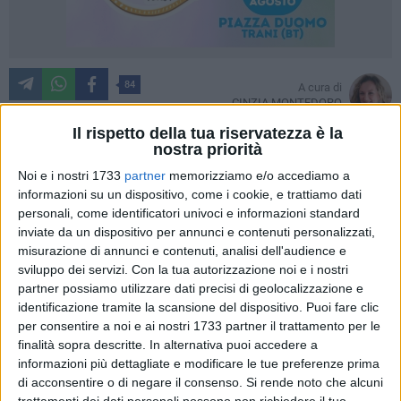
84
A cura di
CINZIA MONTEDORO
Il rispetto della tua riservatezza è la
nostra priorità
Noi e i nostri 1733
partner
memorizziamo e/o accediamo a
A raccontare l'arte del maestro Mauro Giuliani ci pensa il
informazioni su un dispositivo, come i cookie, e trattiamo dati
potere della musica, strumento capace di raccontare
personali, come identificatori univoci e informazioni standard
attraverso le sue note di affascinanti viaggi, gli stessi,
inviate da un dispositivo per annunci e contenuti personalizzati,
percorsi dal maestro biscegliese e dai suoi contemporanei
misurazione di annunci e contenuti, analisi dell'audience e
nell'800.
sviluppo dei servizi.
Con la tua autorizzazione noi e i nostri
partner possiamo utilizzare dati precisi di geolocalizzazione e
Il concerto-evento di venerdì 26 luglio ha rappresentato
identificazione tramite la scansione del dispositivo. Puoi fare clic
per consentire a noi e ai nostri 1733 partner il trattamento per le
un'occasione per celebrare la memoria del chitarrista e
finalità sopra descritte. In alternativa puoi accedere a
compositore nel 238esimo anniversario dalla sua nascita. Il
informazioni più dettagliate e modificare le tue preferenze prima
"Paganini della chitarra", cosi definito, fu il primo musicista
di acconsentire o di negare il consenso.
Si rende noto che alcuni
al mondo a dare alla chitarra la forma di uno strumento da
trattamenti dei dati personali possono non richiedere il tuo