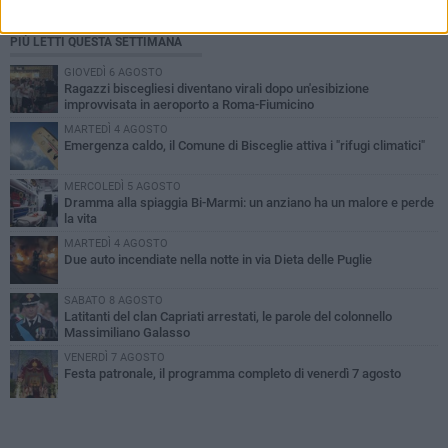
PIÙ LETTI QUESTA SETTIMANA
GIOVEDÌ 6 AGOSTO
Ragazzi biscegliesi diventano virali dopo un'esibizione
improvvisata in aeroporto a Roma-Fiumicino
MARTEDÌ 4 AGOSTO
Emergenza caldo, il Comune di Bisceglie attiva i "rifugi climatici"
MERCOLEDÌ 5 AGOSTO
Dramma alla spiaggia Bi-Marmi: un anziano ha un malore e perde
la vita
MARTEDÌ 4 AGOSTO
Due auto incendiate nella notte in via Dieta delle Puglie
SABATO 8 AGOSTO
Latitanti del clan Capriati arrestati, le parole del colonnello
Massimiliano Galasso
VENERDÌ 7 AGOSTO
Festa patronale, il programma completo di venerdì 7 agosto