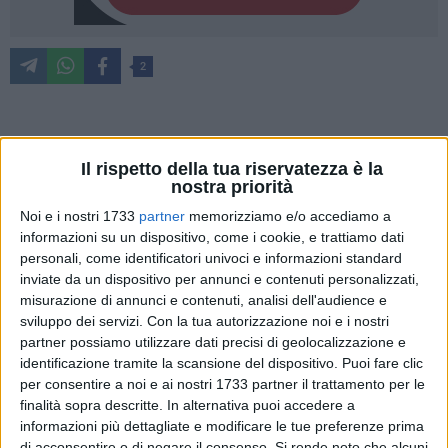
2
Il caro energia e l'aumento esponenziale dei costi di
Il rispetto della tua riservatezza è la
produzione hanno messo sotto scacco le stalle e in Puglia,
nostra priorità
nel complesso, la produzione di latte è diminuita del 4,45%
Noi e i nostri 1733
partner
memorizziamo e/o accediamo a
malgrado i consumi siano rimasti stabili: il 52,6% dei
informazioni su un dispositivo, come i cookie, e trattiamo dati
pugliesi beve latte ed il 15,2& consuma formaggi almeno
personali, come identificatori univoci e informazioni standard
una volta al giorno in base ai dati elaboratori da Coldiretti
inviate da un dispositivo per annunci e contenuti personalizzati,
sulle fonti fornite dal Clal. Nel periodo compreso tra gennaio
misurazione di annunci e contenuti, analisi dell'audience e
e agosto le consegne sono scese, attestandosi su 283 mila
sviluppo dei servizi.
Con la tua autorizzazione noi e i nostri
tonnellate.
partner possiamo utilizzare dati precisi di geolocalizzazione e
identificazione tramite la scansione del dispositivo. Puoi fare clic
per consentire a noi e ai nostri 1733 partner il trattamento per le
A livello territoriale le due province vocate, quelle di Bari e
finalità sopra descritte. In alternativa puoi accedere a
Taranto, hanno segnato i cali più significativi,
informazioni più dettagliate e modificare le tue preferenze prima
rispettivamente del 5,85% e del 4,76%, ma anche la provincia
di acconsentire o di negare il consenso.
Si rende noto che alcuni