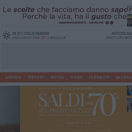
PI
Ro
38.5
°C
CIELO SERENO
NOTIZIE D
33°
OGGI MIN
26°
MAX
A
BISCEGLIE
DIRETTORE
ANTO
AGENDA
IREPORT
METEO
VIDEO
FARMACIE
NECROL