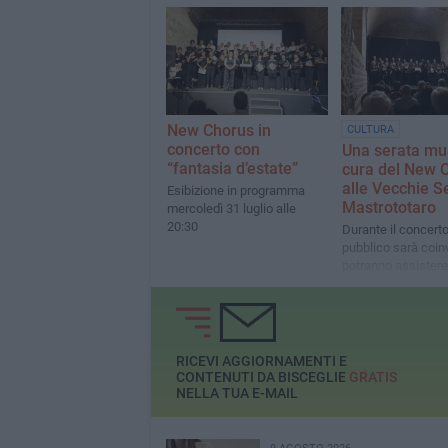
New Chorus in
CULTURA
concerto con
Una serata mu
“fantasia d’estate”
cura del New 
alle Vecchie S
Esibizione in programma
Mastrototaro
mercoledì 31 luglio alle
20:30
Durante il concerto 
pubblico sarà coin
potranno assistere 
di preparazione e
riscaldamento pre
RICEVI AGGIORNAMENTI E
CONTENUTI DA BISCEGLIE
GRATIS
NELLA TUA E-MAIL