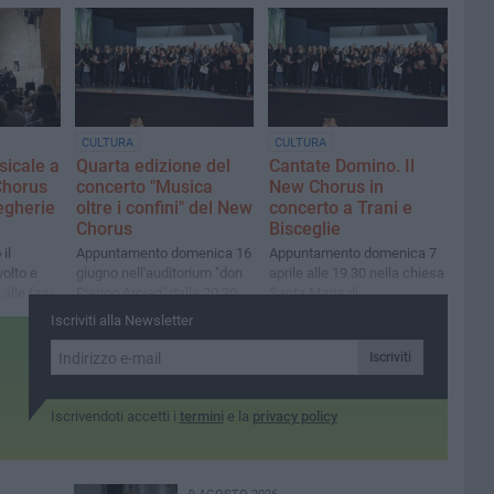
Maestro Marzia Pedone
CULTURA
CULTURA
sicale a
Quarta edizione del
Cantate Domino. Il
Chorus
concerto "Musica
New Chorus in
egherie
oltre i confini" del New
concerto a Trani e
Chorus
Bisceglie
il
Appuntamento domenica 16
Appuntamento domenica 7
volto e
giugno nell'auditorium "don
aprile alle 19.30 nella chiesa
alle fasi
Pierino Arcieri" dalle 20.30
Santa Maria di
Costantinopoli
Iscriviti alla Newsletter
 concerto
Iscriviti
Iscrivendoti accetti i
termini
e la
privacy policy