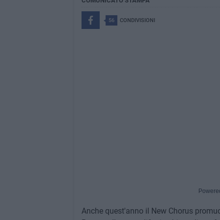
COMUNICATO STAMPA
56
CONDIVISIONI
Powere
Anche quest'anno il New Chorus promuov