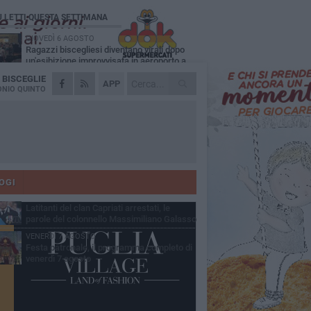
Ù LETTI QUESTA SETTIMANA
GIOVEDÌ 6 AGOSTO
Ragazzi biscegliesi diventano virali dopo
un'esibizione improvvisata in aeroporto a
ma-Fiumicino
A
BISCEGLIE
MARTEDÌ 4 AGOSTO
APP
Emergenza caldo, il Comune di Bisceglie
NIO QUINTO
attiva i "rifugi climatici"
MERCOLEDÌ 5 AGOSTO
Dramma alla spiaggia Bi-Marmi: un
anziano ha un malore e perde la vita
MARTEDÌ 4 AGOSTO
Due auto incendiate nella notte in via Dieta
delle Puglie
OGI
SABATO 8 AGOSTO
Latitanti del clan Capriati arrestati, le
parole del colonnello Massimiliano Galasso
VENERDÌ 7 AGOSTO
Festa patronale, il programma completo di
venerdì 7 agosto