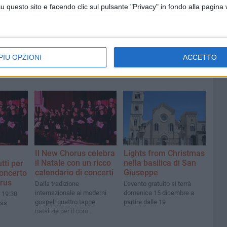
viale Calace, evacuate due
questo sito e facendo clic sul pulsante "Privacy" in fondo alla pagina
famiglie
PIÙ OPZIONI
ACCETTO
Il New Chorus celebra
Lights from Christmas
il Natale con un ricco
nella basilica di San
utti per
calendario di concerti
Giuseppe
oncerto
rus
Dalla tradizione
L'evento gratuito si terrà
internazionale ai moderni
domenica 15 dicembre a
 19:30
gospel: quattro tappe
partire dalle 19
ass
natalizie per il coro
polifonico diretto dal