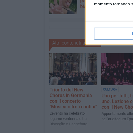
per ricordare la 12enne
momento tornando su 
biscegliese
Altri contenuti a tema
Trionfo del New
CULTURA
Chorus in Germania
Uno per tutti, t
con il concerto
uno. Lezione c
"Musica oltre i confini"
con il New Cho
L'evento ha celebrato il
Appuntamento alle
legame ventennale tra
nell'auditorium Ep
Bisceglie e Hacheburg