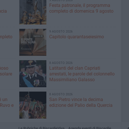
9 AGOSTO 2026
Festa patronale, il programma
ucia
completo di domenica 9 agosto
9 AGOSTO 2026
ompleto
Capitolo quarantaseiesimo
8 AGOSTO 2026
fioso
Latitanti del clan Capriati
asolare
arrestati, le parole del colonnello
Massimiliano Galasso
8 AGOSTO 2026
i un
San Pietro vince la decima
 Ruvo e
edizione del Palio della Quercia
Le Rubriche di BisceglieViva
Agenda eventi di Bisceglie