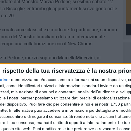
fondato dal Maestro Marzia Pedone, si esibirà sabato 12
 a Bisceglie; entrambi gli appuntamenti si svolgono nelle
 ore 20.
re corali sacre classiche e moderne. In particolare, saranno
firma del Maestro brasiliano di fama internazionale
da tempo una collaborazione con il New Chorus.
arzia Pedone; mezzo soprano MarcellaMinervini; al
la. Presenterà lapoetessa biscegliese Graziella De Cillis.
l rispetto della tua riservatezza è la nostra prior
ittà di Bisceglie e del sostegno di Confcommercio.
artner
memorizziamo e/o accediamo a informazioni su un dispositivo, c
ali, come identificatori univoci e informazioni standard inviate da un di
zzati, misurazione di annunci e contenuti, analisi dell'audience e svilupp
i e i nostri partner possiamo utilizzare dati precisi di geolocalizzazione 
del dispositivo. Puoi fare clic per consentire a noi e ai nostri 1733 partn
critte. In alternativa puoi accedere a informazioni più dettagliate e modif
acconsentire o di negare il consenso.
Si rende noto che alcuni trattamen
9 AGOSTO 2026
e il tuo consenso, ma hai il diritto di opporti a tale trattamento. Le tue
ziative
Incendio in un appartamento di
 questo sito web. Puoi modificare le tue preferenze o revocare il conse