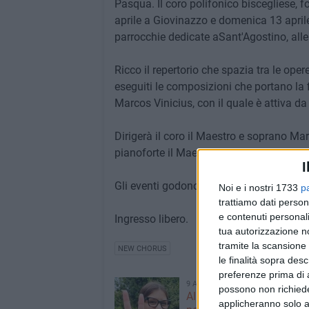
Pasqua. Il coro polifonico biscegliese, 
aprile a Giovinazzo e domenica 13 aprile
parrocchie dedicate aSant'Agostino, alle
Ricco il repertorio che spazia tra le ope
eseguiti le composizioni che portano la 
Marcos Vinicius, con il quale è attiva 
Dirigerà il coro il Maestro e soprano M
pianoforte il Maestro Emanuele Petruzzel
I
Gli eventi godono del patrocinio della c
Noi e i nostri 1733
p
trattiamo dati person
e contenuti personali
Ingresso libero.
tua autorizzazione no
tramite la scansione 
NEW CHORUS
le finalità sopra des
preferenze prima di 
9 AGOSTO 2026
possono non richieder
Alicia Amoruso, nuove ini
applicheranno solo a