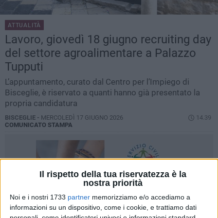
ATTUALITÀ
Lavoro, giovedì 18 giugno recruiting day
del settore agroalimentare a Palazzo
Tupputi
L’appuntamento, curato dal Centro per l’Impiego di
Bisceglie, è riservato a quanti hanno già presentato la
propria candidatura
BISCEGLIE -
MERCOLEDÌ 17 GIUGNO 2026
14.39
COMUNICATO STAMPA
Il rispetto della tua riservatezza è la
nostra priorità
Noi e i nostri 1733
partner
memorizziamo e/o accediamo a
informazioni su un dispositivo, come i cookie, e trattiamo dati
personali, come identificatori univoci e informazioni standard