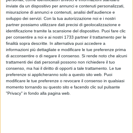
inviate da un dispositivo per annunci e contenuti personalizzati,
misurazione di annunci e contenuti, analisi dell'audience e
sviluppo dei servizi.
Con la tua autorizzazione noi e i nostri
partner possiamo utilizzare dati precisi di geolocalizzazione e
identificazione tramite la scansione del dispositivo. Puoi fare clic
per consentire a noi e ai nostri 1733 partner il trattamento per le
finalità sopra descritte. In alternativa puoi accedere a
informazioni più dettagliate e modificare le tue preferenze prima
di acconsentire o di negare il consenso.
Si rende noto che alcuni
Fa tappa a Bisceglie il progetto ARPAL AGRI Job Days,
trattamenti dei dati personali possono non richiedere il tuo
consenso, ma hai il diritto di opporti a tale trattamento. Le tue
iniziativa promossa da ARPAL Puglia e rivolta al settore
preferenze si applicheranno solo a questo sito web. Puoi
agroalimentare. Giovedì 18 giugno a Palazzo Tupputi si
modificare le tue preferenze o revocare il consenso in qualsiasi
svolgerà il recruiting day dedicato ai candidati che hanno già
momento tornando su questo sito e facendo clic sul pulsante
presentato la propria candidatura alle offerte di lavoro
"Privacy" in fondo alla pagina web.
pubblicate nell'ambito dell'iniziativa.
La giornata rientra nella recruiting week promossa da ARPAL
Puglia e dedicata al settore agroalimentare, uno dei comparti
strategici per l'economia del territorio. L'obiettivo è favorire