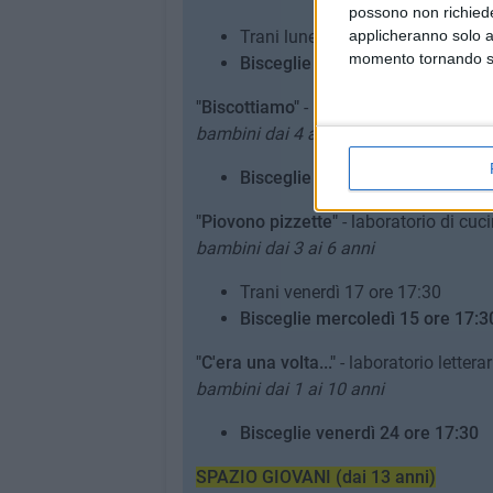
possono non richieder
Trani lunedì 27 ore 18:00
applicheranno solo a
momento tornando su 
Bisceglie lunedì 27 ore 17:30
"Biscottiamo"
- laboratorio di cucina per
bambini dai 4 agli 8 anni
Bisceglie venerdì 3 ore 17:00
"Piovono pizzette"
- laboratorio di cuci
bambini dai 3 ai 6 anni
Trani venerdì 17 ore 17:30
Bisceglie mercoledì 15 ore 17:3
"C'era una volta..."
- laboratorio lettera
bambini dai 1 ai 10 anni
Bisceglie venerdì 24 ore 17:30
SPAZIO GIOVANI (dai 13 anni)