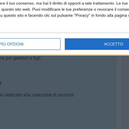
e il tuo consenso, ma hai il diritto di opporti a tale trattamento. Le tue
 questo sito web. Puoi modificare le tue preferenze o revocare il conse
questo sito e facendo clic sul pulsante "Privacy" in fondo alla pagina
 genitori e figli
PIÙ OPZIONI
ACCETTO
na per genitori e figli
0
rio dedicato alla creazione di racconti