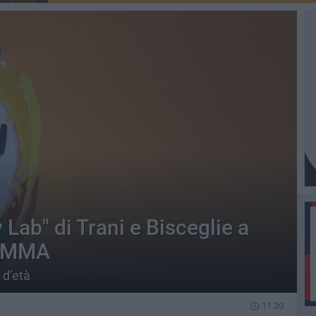
y Lab" di Trani e Bisceglie a
RAMMA
 d’età
11.20