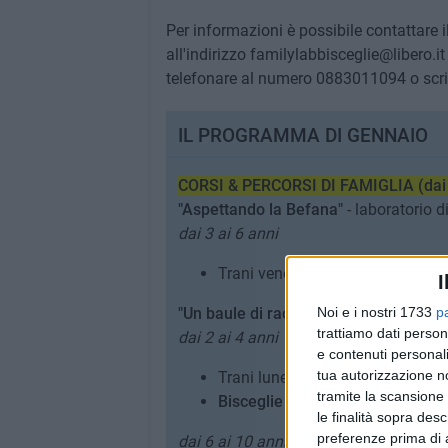
Per informazioni è possibile contattare
all'indirizzo familylabbisceglie@libero.i
telefonare al numero 0883011094 o scrive
IL PROGRAMMA DI GENNAIO
CORSI & PERCORSI DI FAMIGLIA (dai 2
"Aspettando la Befana"
- laboratorio d
dai 3 ai 6 anni
Trani venerdì 3 ore 17:30
I
"Un baule di racconti"
Noi e i nostri 1733
- lettura animata
p
trattiamo dati person
dai 2 ai 4 anni
e contenuti personali
tua autorizzazione no
Trani lunedì 13 ore 18:00
tramite la scansione 
Bisceglie lunedì 13 ore 17:30
le finalità sopra des
preferenze prima di 
dai 6 ai 10 anni