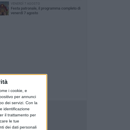
VENERDÌ 7 AGOSTO
Festa patronale, il programma completo di
venerdì 7 agosto
ità
ome i cookie, e
spositivo per annunci
o dei servizi.
Con la
e identificazione
er il trattamento per
icare le tue
ti dei dati personali