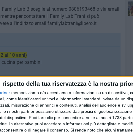
 il Family Lab Bisceglie al numero 0806193468 o via email
t mentre per contattare il Family Lab Trani si può
re all'indirizzo email familylabtrani@libero.it
 ai 10 anni)
i cucina per bambini
l rispetto della tua riservatezza è la nostra prior
 di albi illustrati per bambini
artner
memorizziamo e/o accediamo a informazioni su un dispositivo, c
ali, come identificatori univoci e informazioni standard inviate da un di
zzati, misurazione di annunci e contenuti, analisi dell'audience e svilupp
i e i nostri partner possiamo utilizzare dati precisi di geolocalizzazione 
del dispositivo. Puoi fare clic per consentire a noi e ai nostri 1733 partn
critte. In alternativa puoi accedere a informazioni più dettagliate e modif
acconsentire o di negare il consenso.
Si rende noto che alcuni trattamen