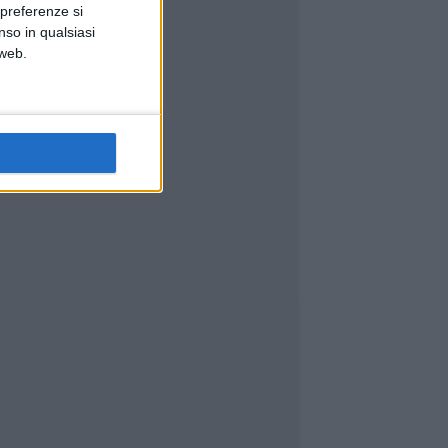
 preferenze si
nso in qualsiasi
 web.