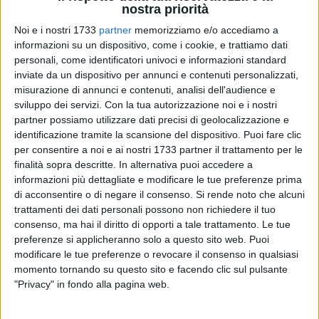
nostra priorità
Noi e i nostri 1733
partner
memorizziamo e/o accediamo a
informazioni su un dispositivo, come i cookie, e trattiamo dati
personali, come identificatori univoci e informazioni standard
194
A cura di
inviate da un dispositivo per annunci e contenuti personalizzati,
CRISTINA SCARASCIULLO
misurazione di annunci e contenuti, analisi dell'audience e
sviluppo dei servizi.
Con la tua autorizzazione noi e i nostri
partner possiamo utilizzare dati precisi di geolocalizzazione e
Un nuovo ruolo per
Leo Carriera
all'interno di
identificazione tramite la scansione del dispositivo. Puoi fare clic
Confcommercio.
Nel corso degli stati generali convocati
per consentire a noi e ai nostri 1733 partner il trattamento per le
oggi sono stati eletti i nuovi dirigenti dell'associazione.
finalità sopra descritte. In alternativa puoi accedere a
informazioni più dettagliate e modificare le tue preferenze prima
di acconsentire o di negare il consenso.
Si rende noto che alcuni
A prendere il posto di Alessandro Ambrosi, scomparso di
trattamenti dei dati personali possono non richiedere il tuo
recente, nel ruolo di presidente sarà
Vito D'Ingeo
, vice
consenso, ma hai il diritto di opporti a tale trattamento. Le tue
presidente uscente che ha traghettato Confcommercio a
preferenze si applicheranno solo a questo sito web. Puoi
livello provinciale negli ultimi mesi di mandato del
modificare le tue preferenze o revocare il consenso in qualsiasi
compianto Ambrosi. Per Leo Carriera invece l'incarico sarà
momento tornando su questo sito e facendo clic sul pulsante
quello di vicepresidente con delega all'amministrazione.
"Privacy" in fondo alla pagina web.
«Di fatto è un riconoscimento dell'impegno che io, se non