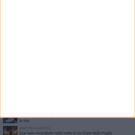
PIÙ LETTI QUESTA SETTIMANA
SABATO 1 AGOSTO
Contrasto allo spaccio di droga, due arresti dei carabinieri a
Bisceglie
MARTEDÌ 4 AGOSTO
Emergenza caldo, il Comune di Bisceglie attiva i "rifugi climatici"
MERCOLEDÌ 5 AGOSTO
Dramma alla spiaggia Bi-Marmi: un anziano ha un malore e perde
la vita
MARTEDÌ 4 AGOSTO
Due auto incendiate nella notte in via Dieta delle Puglie