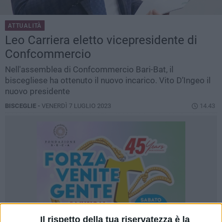
ATTUALITÀ
Leo Carriera eletto vicepresidente di
Confcommercio
Nell'assemblea di Confcommercio Bari-Bat, il
biscegliese ha ottenuto il nuovo incarico. Vito D’Ingeo il
nuovo presidente
BISCEGLIE -
VENERDÌ 7 LUGLIO 2023
14.43
Il rispetto della tua riservatezza è la