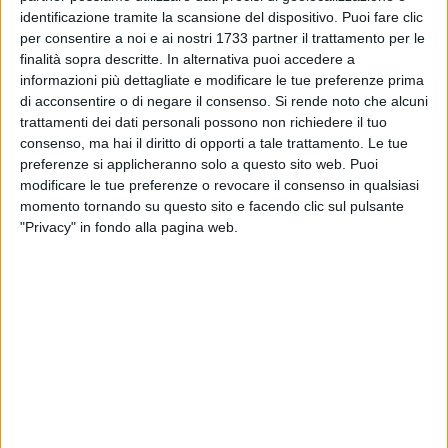
rimarcato il presidente
Leo Carriera
.
identificazione tramite la scansione del dispositivo. Puoi fare clic
per consentire a noi e ai nostri 1733 partner il trattamento per le
«
I dati disponibili sono significativi: al momento del
finalità sopra descritte. In alternativa puoi accedere a
trasferimento nell'area mercatale i posteggi attivi erano
informazioni più dettagliate e modificare le tue preferenze prima
229. Nel corso degli anni il numero si è progressivamente
di acconsentire o di negare il consenso.
Si rende noto che alcuni
ridotto di 61 unità, con una presenza attuale di 168
trattamenti dei dati personali possono non richiedere il tuo
consenso, ma hai il diritto di opporti a tale trattamento. Le tue
operatori
. Una riduzione rilevante che, pur inserendosi nel
preferenze si applicheranno solo a questo sito web. Puoi
quadro più generale delle difficoltà che interessano il
modificare le tue preferenze o revocare il consenso in qualsiasi
commercio su area pubblica e di prossimità, evidenzia
momento tornando su questo sito e facendo clic sul pulsante
anche alcune criticità legate alla gestione, alla
"Privacy" in fondo alla pagina web.
manutenzione e alla valorizzazione complessiva dell'area
mercatale. La presenza di numerosi posteggi vacanti ha
infatti determinato una distribuzione delle attività
discontinua e "a macchia di leopardo", con conseguenze
evidenti sulla fruibilità dell'area da parte dei cittadini e sulla
sostenibilità economica delle imprese che continuano a
operare nel mercato. Si tratta di una situazione che rischia di
compromettere nel tempo un'infrastruttura pubblica che, al
contrario, doveva rappresentare una risorsa importante per