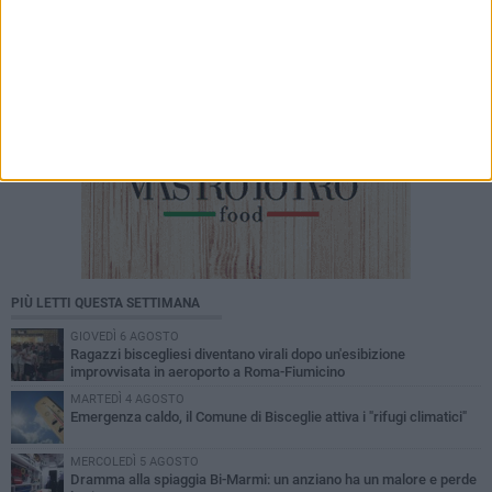
PIÙ LETTI QUESTA SETTIMANA
GIOVEDÌ 6 AGOSTO
Ragazzi biscegliesi diventano virali dopo un'esibizione
improvvisata in aeroporto a Roma-Fiumicino
MARTEDÌ 4 AGOSTO
Emergenza caldo, il Comune di Bisceglie attiva i "rifugi climatici"
MERCOLEDÌ 5 AGOSTO
Dramma alla spiaggia Bi-Marmi: un anziano ha un malore e perde