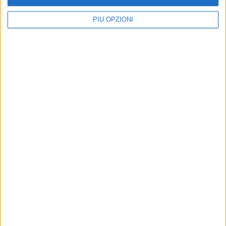
PIÙ OPZIONI
Altri contenuti a tema