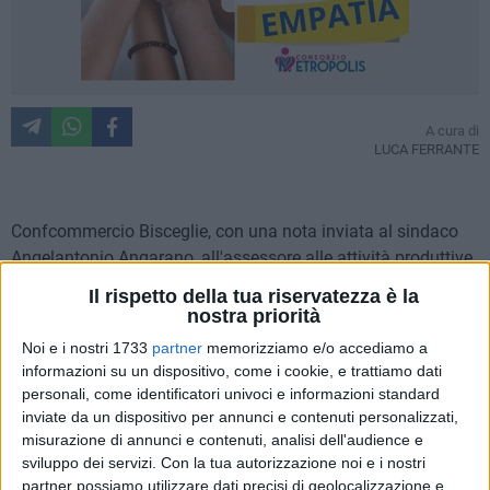
A cura di
LUCA FERRANTE
Confcommercio Bisceglie, con una nota inviata al sindaco
Angelantonio Angarano, all'assessore alle attività produttive
Onofrio Musco e ai capigruppo consiliari, ha voluto
Il rispetto della tua riservatezza è la
richiamare l'attenzione sulla situazione in cui versa l'area
nostra priorità
mercatale di via San Martino. Un punto di riferimento
Noi e i nostri 1733
partner
memorizziamo e/o accediamo a
moderno e funzionale per il commercio in una zona pubblica
informazioni su un dispositivo, come i cookie, e trattiamo dati
della città, nato con l'obiettivo di rendere lo spazio più vivo e
personali, come identificatori univoci e informazioni standard
frequentato per valorizzarne le potenzialità. «Purtroppo, a
inviate da un dispositivo per annunci e contenuti personalizzati,
distanza di anni, occorre registrare con preoccupazione che
misurazione di annunci e contenuti, analisi dell'audience e
sviluppo dei servizi.
Con la tua autorizzazione noi e i nostri
gli obiettivi non sono stati pienamente raggiunti» ha
partner possiamo utilizzare dati precisi di geolocalizzazione e