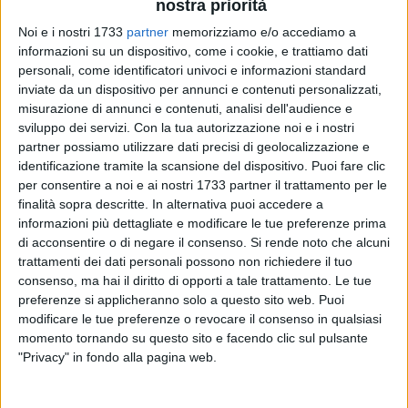
nostra priorità
Noi e i nostri 1733
partner
memorizziamo e/o accediamo a
informazioni su un dispositivo, come i cookie, e trattiamo dati
personali, come identificatori univoci e informazioni standard
inviate da un dispositivo per annunci e contenuti personalizzati,
misurazione di annunci e contenuti, analisi dell'audience e
sviluppo dei servizi.
Con la tua autorizzazione noi e i nostri
partner possiamo utilizzare dati precisi di geolocalizzazione e
identificazione tramite la scansione del dispositivo. Puoi fare clic
per consentire a noi e ai nostri 1733 partner il trattamento per le
La forza della narrazione incontra il potere dei sensi
finalità sopra descritte. In alternativa puoi accedere a
nell'iniziativa "Letture al buio", esperienza immersiva, ideata
informazioni più dettagliate e modificare le tue preferenze prima
da
Compagniaurea APS
e realizzata dal Gruppo di Lettura
di acconsentire o di negare il consenso.
Si rende noto che alcuni
"La Leggerezza", coordinato da
Antonio Pasquale
.
trattamenti dei dati personali possono non richiedere il tuo
consenso, ma hai il diritto di opporti a tale trattamento. Le tue
preferenze si applicheranno solo a questo sito web. Puoi
L'iniziativa propone un percorso capace di coinvolgere tutti i
modificare le tue preferenze o revocare il consenso in qualsiasi
sensi: la lettura si trasforma in esperienza viva e condivisa,
momento tornando su questo sito e facendo clic sul pulsante
dove il "buio" diventa spazio di ascolto, immaginazione e
"Privacy" in fondo alla pagina web.
percezione. Attraverso voci, suoni, suggestioni tattili e
atmosfere evocative, i partecipanti saranno guidati in una