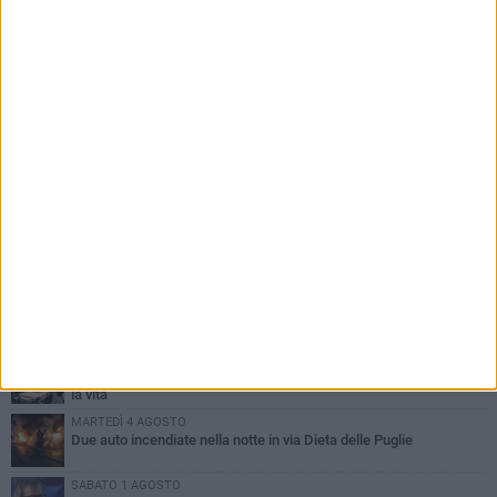
PIÙ LETTI QUESTA SETTIMANA
SABATO 1 AGOSTO
Contrasto allo spaccio di droga, due arresti dei carabinieri a
Bisceglie
MARTEDÌ 4 AGOSTO
Emergenza caldo, il Comune di Bisceglie attiva i "rifugi climatici"
MERCOLEDÌ 5 AGOSTO
Dramma alla spiaggia Bi-Marmi: un anziano ha un malore e perde
la vita
MARTEDÌ 4 AGOSTO
Due auto incendiate nella notte in via Dieta delle Puglie
SABATO 1 AGOSTO