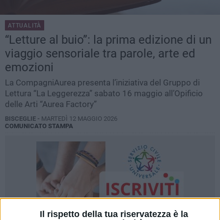
ATTUALITÀ
“Letture al buio”: la prima edizione di un
viaggio sensoriale tra parole, arte ed
emozioni
La CompagniAurea presenta l’iniziativa del Gruppo di
Lettura “La Leggerezza” sabato 16 maggio all’Opificio
delle Arti “Aurea Factory”
BISCEGLIE -
MARTEDÌ 12 MAGGIO 2026
COMUNICATO STAMPA
Il rispetto della tua riservatezza è la