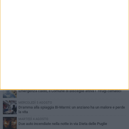
PIÙ LETTI QUESTA SETTIMANA
GIOVEDÌ 6 AGOSTO
Ragazzi biscegliesi diventano virali dopo un'esibizione
improvvisata in aeroporto a Roma-Fiumicino
MARTEDÌ 4 AGOSTO
Emergenza caldo, il Comune di Bisceglie attiva i "rifugi climatici"
MERCOLEDÌ 5 AGOSTO
Dramma alla spiaggia Bi-Marmi: un anziano ha un malore e perde
la vita
MARTEDÌ 4 AGOSTO
Due auto incendiate nella notte in via Dieta delle Puglie