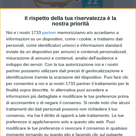
Il rispetto della tua riservatezza è la
nostra priorità
Noi e i nostri 1733
partner
memorizziamo e/o accediamo a
13
A cura di
informazioni su un dispositivo, come i cookie, e trattiamo dati
LUISA SGARRA
personali, come identificatori univoci e informazioni standard
inviate da un dispositivo per annunci e contenuti personalizzati,
misurazione di annunci e contenuti, analisi dell'audience e
«Il 10 ottobre è stata per noi una giornata carica di
sviluppo dei servizi.
Con la tua autorizzazione noi e i nostri
partner possiamo utilizzare dati precisi di geolocalizzazione e
emozione. Ormai sono 14 anni che grazie all'iniziativa
identificazione tramite la scansione del dispositivo. Puoi fare clic
"Aiutaci a crescere, regalaci un libro" portiamo sorrisi ai
per consentire a noi e ai nostri 1733 partner il trattamento per le
bambini di scuole e reparti pediatrici di tutta Italia. E lo
finalità sopra descritte. In alternativa puoi accedere a
facciamo grazie alla cosa più bella del mondo: i libri. Con il
informazioni più dettagliate e modificare le tue preferenze prima
potere inesauribile di far riflettere, commuovere, ma anche
di acconsentire o di negare il consenso.
Si rende noto che alcuni
ridere, i libri ci insegnano cose nuove e ci fanno sognare,
trattamenti dei dati personali possono non richiedere il tuo
colorando di speranza il futuro» è il resoconto dell'
iniziativa
consenso, ma hai il diritto di opporti a tale trattamento. Le tue
preferenze si applicheranno solo a questo sito web. Puoi
"Aiutaci a Crescere, regalaci un libro", la campagna di
modificare le tue preferenze o revocare il consenso in qualsiasi
sensibilizzazione alla lettura, promossa dalla libreria Giunti
momento tornando su questo sito e facendo clic sul pulsante