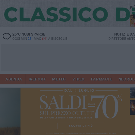
PI
26
°C
NUBI SPARSE
NOTIZIE D
34°
OGGI MIN
25°
MAX
A
BISCEGLIE
DIRETTORE
ANTO
AGENDA
IREPORT
METEO
VIDEO
FARMACIE
NECROL