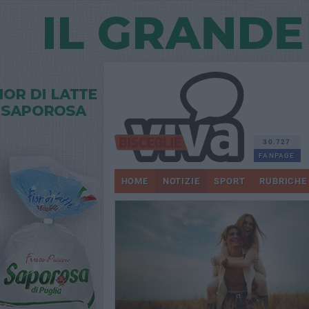
30.727
FANPAGE
HOME
NOTIZIE
SPORT
RUBRICHE