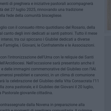
omenti di preghiera e iniziative pastorali accompagnerà
nità del 27 luglio 2025, rinnovando una tradizione
lla fede della comunità biscegliese.
luglio con il consueto ritmo quotidiano del Rosario, della
canto degli inni dedicati ai santi patroni. Tutto il mese
ntensi, tra cui spiccano i Giubilei dedicati a diverse
le Famiglie, i Giovani, le Confraternite e le Associazioni.
con l'intronizzazione dell'Urna con le reliquie dei Santi
dell'Arcidiocesi. Nell'occasione sarà presentato anche il
 e delle immagini commemorative del Giubileo con l'IAI.
erosi presbiteri e canonici, in un clima di comunione
arà la celebrazione del Giubileo della Vita Consacrata l'11
lla zona pastorale, e il Giubileo dei Giovani il 20 luglio,
 Pastorale giovanile cittadina.
 contrassegnate dalla Novena in preparazione alla
carità e momenti di preghiera comunitaria. Il culmine