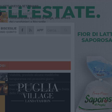
Ù LETTI QUESTA SETTIMANA
SABATO 1 AGOSTO
Contrasto allo spaccio di droga, due arresti
dei carabinieri a Bisceglie
A
BISCEGLIE
VENERDÌ 31 LUGLIO
APP
Torna l'appuntamento con la Pastasciutta
NIO QUINTO
antifascista a Bisceglie
MARTEDÌ 4 AGOSTO
Emergenza caldo, il Comune di Bisceglie
attiva i "rifugi climatici"
MERCOLEDÌ 5 AGOSTO
Dramma alla spiaggia Bi-Marmi: un
anziano ha un malore e perde la vita
OGI
VENERDÌ 31 LUGLIO
Viabilità, previste alcune modifiche
temporanee nei prossimi giorni
MARTEDÌ 4 AGOSTO
Due auto incendiate nella notte in via Dieta
delle Puglie