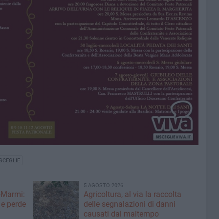
SCEGLIE
5 AGOSTO 2026
-Marmi:
Agricoltura, al via la raccolta
 e perde
delle segnalazioni di danni
causati dal maltempo