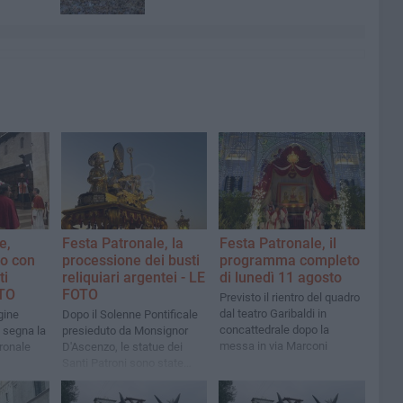
e,
Festa Patronale, la
Festa Patronale, il
ro con
processione dei busti
programma completo
ti
reliquiari argentei - LE
di lunedì 11 agosto
OTO
FOTO
Previsto il rientro del quadro
dal teatro Garibaldi in
gine
Dopo il Solenne Pontificale
concattedrale dopo la
e segna la
presieduto da Monsignor
messa in via Marconi
tronale
D'Ascenzo, le statue dei
Santi Patroni sono state
portate in processione per la
città