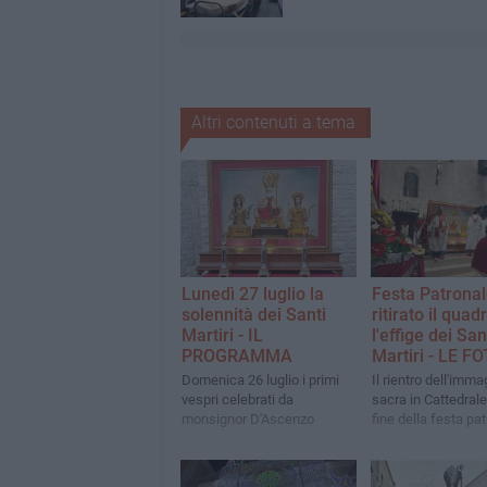
Altri contenuti a tema
Lunedì 27 luglio la
Festa Patronal
solennità dei Santi
ritirato il quad
Martiri - IL
l'effige dei San
PROGRAMMA
Martiri - LE F
Domenica 26 luglio i primi
Il rientro dell'imma
vespri celebrati da
sacra in Cattedral
monsignor D'Ascenzo
fine della festa pa