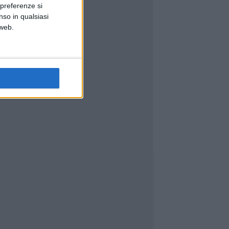
 preferenze si
nso in qualsiasi
 web.