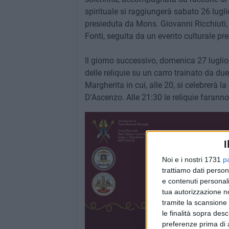
spirituale si raggiungerà sabato 26 lugl
presieduta da Mons. Giovanni Ricchiuti
Fonti, seguita da un evento culturale p
Il giorno successivo, domenica 27 luglio, 
delle reliquie su un carro trainato da d
Margherita in cui, alle 20, si celebrer
D'Ascenzo. Alle 21:30 le reliquie faranno
I
Noi e i nostri 1731
p
trattiamo dati person
e contenuti personali
tua autorizzazione no
tramite la scansione 
le finalità sopra des
preferenze prima di 