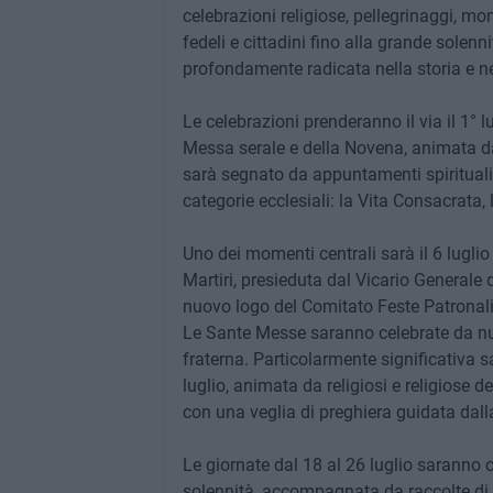
celebrazioni religiose, pellegrinaggi, m
fedeli e cittadini fino alla grande solen
profondamente radicata nella storia e ne
Le celebrazioni prenderanno il via il 1° 
Messa serale e della Novena, animata dal 
sarà segnato da appuntamenti spirituali i
categorie ecclesiali: la Vita Consacrata, 
Uno dei momenti centrali sarà il 6 luglio 
Martiri, presieduta dal Vicario Generale 
nuovo logo del Comitato Feste Patronali
Le Sante Messe saranno celebrate da num
fraterna. Particolarmente significativa s
luglio, animata da religiosi e religiose de
con una veglia di preghiera guidata dalla
Le giornate dal 18 al 26 luglio saranno
solennità, accompagnata da raccolte di 