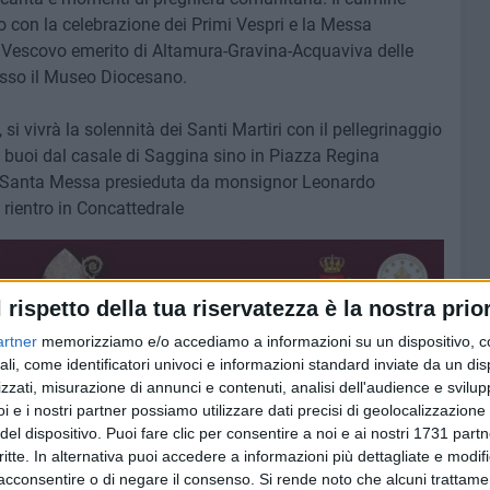
io con la celebrazione dei Primi Vespri e la Messa
, Vescovo emerito di Altamura-Gravina-Acquaviva delle
resso il Museo Diocesano.
si vivrà la solennità dei Santi Martiri con il pellegrinaggio
ue buoi dal casale di Saggina sino in Piazza Regina
à la Santa Messa presieduta da monsignor Leonardo
 rientro in Concattedrale
l rispetto della tua riservatezza è la nostra prior
artner
memorizziamo e/o accediamo a informazioni su un dispositivo, c
ali, come identificatori univoci e informazioni standard inviate da un di
zzati, misurazione di annunci e contenuti, analisi dell'audience e svilupp
i e i nostri partner possiamo utilizzare dati precisi di geolocalizzazione 
del dispositivo. Puoi fare clic per consentire a noi e ai nostri 1731 partn
critte. In alternativa puoi accedere a informazioni più dettagliate e modif
acconsentire o di negare il consenso.
Si rende noto che alcuni trattamen