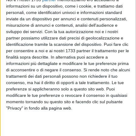
informazioni su un dispositivo, come i cookie, e trattiamo dati
personali, come identificatori univoci e informazioni standard
inviate da un dispositivo per annunci e contenuti personalizzati,
34
A cura di
misurazione di annunci e contenuti, analisi dell'audience e
VITO TROILO
sviluppo dei servizi.
Con la tua autorizzazione noi e i nostri
partner possiamo utilizzare dati precisi di geolocalizzazione e
identificazione tramite la scansione del dispositivo. Puoi fare clic
Il comandante della Polizia Locale Michele Dell'Olio, a
per consentire a noi e ai nostri 1733 partner il trattamento per le
seguito della segnalazione inviata lo scorso 28 gennaio da
finalità sopra descritte. In alternativa puoi accedere a
un cittadino biscegliese in merito a evidenti situazioni di
informazioni più dettagliate e modificare le tue preferenze prima
di acconsentire o di negare il consenso.
Si rende noto che alcuni
criticità che si verificano quotidianamente in via Monte
trattamenti dei dati personali possono non richiedere il tuo
Cucco, arteria di collegamento del centro cittadino tra via
consenso, ma hai il diritto di opporti a tale trattamento. Le tue
XXIV maggio e largo San Francesco, ha disposto alcune
preferenze si applicheranno solo a questo sito web. Puoi
limitazioni alla circolazione veicolare.
modificare le tue preferenze o revocare il consenso in qualsiasi
momento tornando su questo sito e facendo clic sul pulsante
È stato perciò istituito un divieto di transito per tutti i veicoli
"Privacy" in fondo alla pagina web.
di altezza superiore a due metri e cinquanta centimetri con
apposizione di relativa segnaletica stradale da collocare nei
pressi dell'intersezione con largo san Francesco.