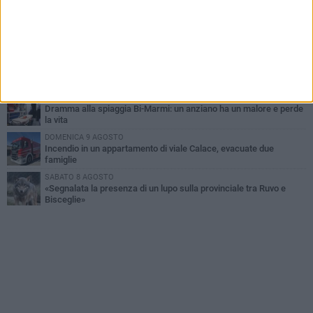
improvvisata in aeroporto a Roma-Fiumicino
MARTEDÌ 4 AGOSTO
Emergenza caldo, il Comune di Bisceglie attiva i "rifugi climatici"
SABATO 8 AGOSTO
Festa Patronale, il programma completo di sabato 8 agosto
MERCOLEDÌ 5 AGOSTO
Dramma alla spiaggia Bi-Marmi: un anziano ha un malore e perde
la vita
DOMENICA 9 AGOSTO
Incendio in un appartamento di viale Calace, evacuate due
famiglie
SABATO 8 AGOSTO
«Segnalata la presenza di un lupo sulla provinciale tra Ruvo e
Bisceglie»