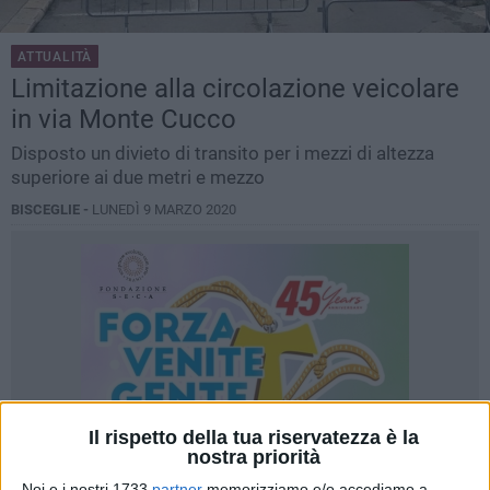
ATTUALITÀ
Limitazione alla circolazione veicolare
in via Monte Cucco
Disposto un divieto di transito per i mezzi di altezza
superiore ai due metri e mezzo
BISCEGLIE -
LUNEDÌ 9 MARZO 2020
Il rispetto della tua riservatezza è la
nostra priorità
Noi e i nostri 1733
partner
memorizziamo e/o accediamo a