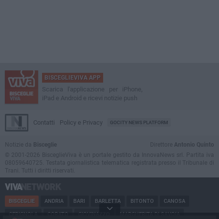
BISCEGLIEVIVA APP
Scarica l'applicazione per iPhone,
iPad e Android e ricevi notizie push
Contatti
Policy e Privacy
GOCITY NEWS PLATFORM
Notizie da
Bisceglie
Direttore
Antonio Quinto
© 2001-2026 BisceglieViva è un portale gestito da InnovaNews srl. Partita iva
08059640725. Testata giornalistica telematica registrata presso il Tribunale di
Trani. Tutti i diritti riservati.
BISCEGLIE
ANDRIA
BARI
BARLETTA
BITONTO
CANOSA
CERIGNOLA
CORATO
GIOVINAZZO
MARGHERITA DI SAVOIA