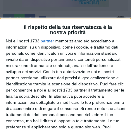
14
A cura di
ANTONIO LOPOPOLO
Il rispetto della tua riservatezza è la
nostra priorità
Noi e i nostri 1733
partner
memorizziamo e/o accediamo a
informazioni su un dispositivo, come i cookie, e trattiamo dati
Proseguono i lavori di scavo e posa di un nuovo cavidotto
personali, come identificatori univoci e informazioni standard
per il potenziamento e l'efficientamento elettrico della nostra
inviate da un dispositivo per annunci e contenuti personalizzati,
città. Per questo, a partire da giovedì 6 marzo e fino al
misurazione di annunci e contenuti, analisi dell'audience e
termine dei lavori, il comandante della polizia locale, Michele
sviluppo dei servizi.
Con la tua autorizzazione noi e i nostri
Dell'Olio, ha disposto il divieto temporaneo di transito e
partner possiamo utilizzare dati precisi di geolocalizzazione e
identificazione tramite la scansione del dispositivo. Puoi fare clic
sosta con rimozione forzata, dal lunedì al venerdì, dalle 8:30
per consentire a noi e ai nostri 1733 partner il trattamento per le
alle 17, in via della Repubblica su entrambi i lati, nel tratto
finalità sopra descritte. In alternativa puoi accedere a
compreso tra l'intersezione con via Mercadante e
informazioni più dettagliate e modificare le tue preferenze prima
l'intersezione con via Porto. Le stesse disposizioni valgono
di acconsentire o di negare il consenso.
Si rende noto che alcuni
per via Nazario Sauro, nel tratto tra l'intersezione con via
trattamenti dei dati personali possono non richiedere il tuo
Porto e l'intersezione con via La Marina - via La Spiaggia.
consenso, ma hai il diritto di opporti a tale trattamento. Le tue
Questa ordinanza si è resa necessaria per consentire
preferenze si applicheranno solo a questo sito web. Puoi