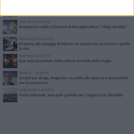
SABATO 1 AGOSTO
Contrasto allo spaccio di droga, due arresti dei carabinieri a
Bisceglie
MARTEDÌ 4 AGOSTO
Emergenza caldo, il Comune di Bisceglie attiva i "rifugi climatici"
MERCOLEDÌ 5 AGOSTO
Dramma alla spiaggia Bi-Marmi: un anziano ha un malore e perde
la vita
MARTEDÌ 4 AGOSTO
Due auto incendiate nella notte in via Dieta delle Puglie
SABATO 1 AGOSTO
Arresti per droga, Angarano: «La lotta allo spaccio è una priorità
per la sicurezza»
MERCOLEDÌ 5 AGOSTO
Festa patronale, luna park gratuito per i ragazzi con disabilità