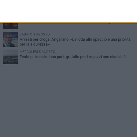
Dramma alla spiaggia Bi-Marmi: un anziano ha un malore e perde
la vita
MARTEDÌ 4 AGOSTO
Due auto incendiate nella notte in via Dieta delle Puglie
SABATO 1 AGOSTO
Arresti per droga, Angarano: «La lotta allo spaccio è una priorità
per la sicurezza»
MERCOLEDÌ 5 AGOSTO
Festa patronale, luna park gratuito per i ragazzi con disabilità