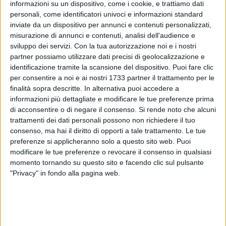
informazioni su un dispositivo, come i cookie, e trattiamo dati
personali, come identificatori univoci e informazioni standard
inviate da un dispositivo per annunci e contenuti personalizzati,
misurazione di annunci e contenuti, analisi dell'audience e
sviluppo dei servizi.
Con la tua autorizzazione noi e i nostri
2
partner possiamo utilizzare dati precisi di geolocalizzazione e
identificazione tramite la scansione del dispositivo. Puoi fare clic
per consentire a noi e ai nostri 1733 partner il trattamento per le
Giovedì 22 agosto, a partire dalle 20:30, presso
finalità sopra descritte. In alternativa puoi accedere a
Controcorrente, si terrà il secondo appuntamento del ciclo di
informazioni più dettagliate e modificare le tue preferenze prima
di acconsentire o di negare il consenso.
Si rende noto che alcuni
incontri "Luoghi Comuni". Durante questo evento, verranno
trattamenti dei dati personali possono non richiedere il tuo
affrontate tematiche cruciali legate al mondo del lavoro, tra
consenso, ma hai il diritto di opporti a tale trattamento. Le tue
cui il significato del "diritto al lavoro", le differenze tra "lavoro
preferenze si applicheranno solo a questo sito web. Puoi
nero" e "lavoro povero", le funzioni e le conseguenze
modificare le tue preferenze o revocare il consenso in qualsiasi
dell'alternanza scuola-lavoro, e il concetto del "soffitto di
momento tornando su questo sito e facendo clic sul pulsante
cristallo".
"Privacy" in fondo alla pagina web.
L'obiettivo della serata è stimolare la riflessione e il dibattito
partendo da contenuti letterari o giornalistici, favorendo lo
sviluppo della coscienza civica e promuovendo la