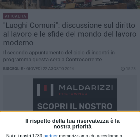
ATTUALITÀ
"Luoghi Comuni": discussione sul diritto
al lavoro e le sfide del mondo del lavoro
moderno
Il secondo appuntamento del ciclo di incontri in
programma questa sera a Controcorrente
BISCEGLIE -
GIOVEDÌ 22 AGOSTO 2024
15.23
Il rispetto della tua riservatezza è la
nostra priorità
Noi e i nostri 1733
partner
memorizziamo e/o accediamo a