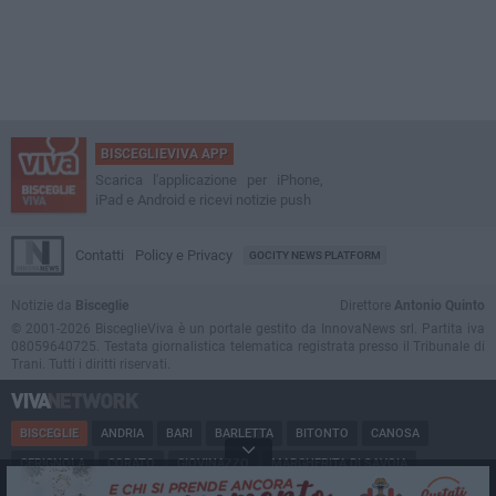
BISCEGLIEVIVA APP
Scarica l'applicazione per iPhone,
iPad e Android e ricevi notizie push
Contatti
Policy e Privacy
GOCITY NEWS PLATFORM
Notizie da
Bisceglie
Direttore
Antonio Quinto
© 2001-2026 BisceglieViva è un portale gestito da InnovaNews srl. Partita iva
08059640725. Testata giornalistica telematica registrata presso il Tribunale di
Trani. Tutti i diritti riservati.
BISCEGLIE
ANDRIA
BARI
BARLETTA
BITONTO
CANOSA
CERIGNOLA
CORATO
GIOVINAZZO
MARGHERITA DI SAVOIA
MINERVINO
MODUGNO
MOLFETTA
PUGLIA
RUVO