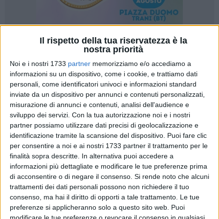
Il rispetto della tua riservatezza è la
5
nostra priorità
Noi e i nostri 1733
partner
memorizziamo e/o accediamo a
informazioni su un dispositivo, come i cookie, e trattiamo dati
Venerdì 4 aprile 2025 la Società Cooperativa Sociale
personali, come identificatori univoci e informazioni standard
inviate da un dispositivo per annunci e contenuti personalizzati,
Controcorrente S.O.S. presenta presso Palazzo Tupputi il
misurazione di annunci e contenuti, analisi dell'audience e
nuovo Percorso di Formazione inclusiva e avvicinamento
sviluppo dei servizi.
Con la tua autorizzazione noi e i nostri
lavorativo per l'annualità 2025.
partner possiamo utilizzare dati precisi di geolocalizzazione e
identificazione tramite la scansione del dispositivo. Puoi fare clic
l percorso è incentrato sulla ristorazione e rivolto a giovani
per consentire a noi e ai nostri 1733 partner il trattamento per le
adulti con disabilità cognitiva che vogliano aƯacciarsi al
finalità sopra descritte. In alternativa puoi accedere a
mondo del lavoro.
informazioni più dettagliate e modificare le tue preferenze prima
di acconsentire o di negare il consenso.
Si rende noto che alcuni
trattamenti dei dati personali possono non richiedere il tuo
La ristorazione è l'attività attraverso la quale Controcorrente
consenso, ma hai il diritto di opporti a tale trattamento. Le tue
S.O.S. cerca dal 2017 di includere giovani con disabilità nel
preferenze si applicheranno solo a questo sito web. Puoi
mondo del lavoro, lavorando per fornire loro i mezzi
modificare le tue preferenze o revocare il consenso in qualsiasi