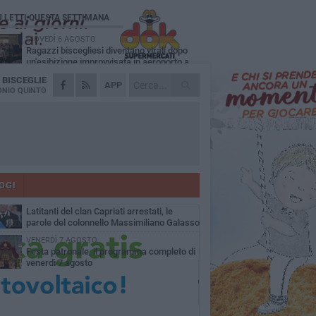
Ù LETTI QUESTA SETTIMANA
GIOVEDÌ 6 AGOSTO
Ragazzi biscegliesi diventano virali dopo
un'esibizione improvvisata in aeroporto a
ma-Fiumicino
A
BISCEGLIE
MARTEDÌ 4 AGOSTO
APP
Emergenza caldo, il Comune di Bisceglie
NIO QUINTO
attiva i "rifugi climatici"
MERCOLEDÌ 5 AGOSTO
Dramma alla spiaggia Bi-Marmi: un
anziano ha un malore e perde la vita
MARTEDÌ 4 AGOSTO
Due auto incendiate nella notte in via Dieta
delle Puglie
OGI
SABATO 8 AGOSTO
Latitanti del clan Capriati arrestati, le
parole del colonnello Massimiliano Galasso
VENERDÌ 7 AGOSTO
Festa patronale, il programma completo di
venerdì 7 agosto