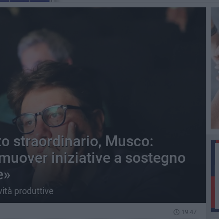
o straordinario, Musco:
uover iniziative a sostegno
e»
vità produttive
19.47