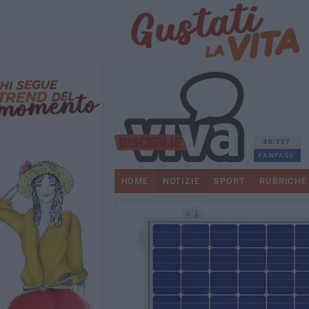
30.727
FANPAGE
HOME
NOTIZIE
SPORT
RUBRICHE