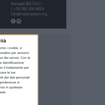
ità
ome i cookie, e
spositivo per annunci
o dei servizi.
Con la
e identificazione
er il trattamento per
icare le tue
ti dei dati personali
 preferenze si
nso in qualsiasi
 web.