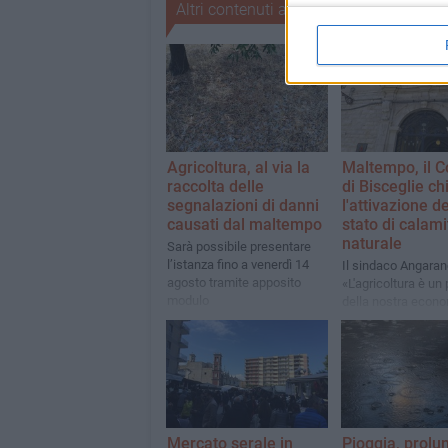
Altri contenuti a tema
Agricoltura, al via la
Maltempo, il 
raccolta delle
di Bisceglie ch
segnalazioni di danni
l'attivazione de
causati dal maltempo
stato di calami
naturale
Sarà possibile presentare
l’istanza fino a venerdì 14
Il sindaco Angaran
agosto tramite apposito
«L'agricoltura è un 
modulo
della nostra econo
Siamo al fianco dei
agricoltori»
Mercato serale in
Pioggia, prolu