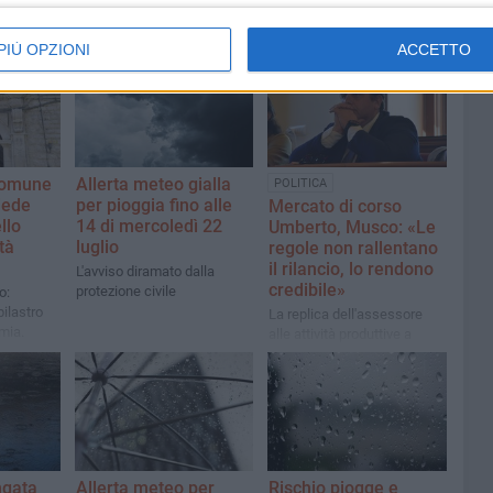
PIÙ OPZIONI
ACCETTO
Comune
Allerta meteo gialla
POLITICA
iede
per pioggia fino alle
Mercato di corso
llo
14 di mercoledì 22
Umberto, Musco: «Le
tà
luglio
regole non rallentano
il rilancio, lo rendono
L'avviso diramato dalla
credibile»
protezione civile
o:
pilastro
La replica dell'assessore
mia.
alle attività produttive a
 nostri
Confcommercio
ngata
Allerta meteo per
Rischio piogge e