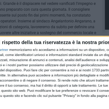
ti. Grande è il dispiacere nel vedere vanificati l'impegno e
no preparato con cura questa giornata. Il consigliere
esente sul posto fin dai primi momenti, ha constatato
i operatori. Insieme al sindaco Angelantonio Angarano, a
oni di categoria, lavoreremo da subito per definire una
overe altre iniziative a sostegno del commercio locale e
stra piena vicinanza». Così in un post sui social
l rispetto della tua riservatezza è la nostra prior
frio Musco.
artner
memorizziamo e/o accediamo a informazioni su un dispositivo, c
ali, come identificatori univoci e informazioni standard inviate da un di
ONOFRIO MUSCO
zzati, misurazione di annunci e contenuti, analisi dell'audience e svilupp
i e i nostri partner possiamo utilizzare dati precisi di geolocalizzazione 
9 AGOSTO 2026
del dispositivo. Puoi fare clic per consentire a noi e ai nostri 1733 partn
ziative
Incendio in un appartamento di
critte. In alternativa puoi accedere a informazioni più dettagliate e modif
viale Calace, evacuate due
acconsentire o di negare il consenso.
Si rende noto che alcuni trattamen
famiglie
e il tuo consenso, ma hai il diritto di opporti a tale trattamento. Le tue
 questo sito web. Puoi modificare le tue preferenze o revocare il conse
questo sito e facendo clic sul pulsante "Privacy" in fondo alla pagina