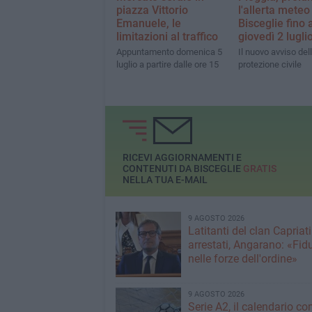
piazza Vittorio
l'allerta meteo
Emanuele, le
Bisceglie fino 
limitazioni al traffico
giovedì 2 lugli
Appuntamento domenica 5
Il nuovo avviso del
luglio a partire dalle ore 15
protezione civile
RICEVI AGGIORNAMENTI E
CONTENUTI DA BISCEGLIE
GRATIS
NELLA TUA E-MAIL
9 AGOSTO 2026
Latitanti del clan Capriati
arrestati, Angarano: «Fid
nelle forze dell'ordine»
9 AGOSTO 2026
Serie A2, il calendario c