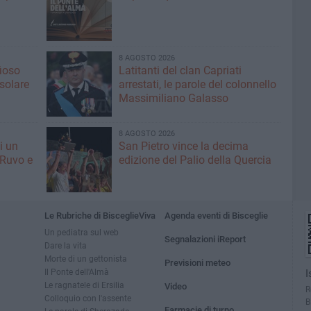
8 AGOSTO 2026
fioso
Latitanti del clan Capriati
asolare
arrestati, le parole del colonnello
Massimiliano Galasso
8 AGOSTO 2026
i un
San Pietro vince la decima
 Ruvo e
edizione del Palio della Quercia
Le Rubriche di BisceglieViva
Agenda eventi di Bisceglie
Un pediatra sul web
Segnalazioni iReport
Dare la vita
Morte di un gettonista
Previsioni meteo
Il Ponte dell'Almà
I
Le ragnatele di Ersilia
Video
R
Colloquio con l'assente
B
Farmacie di turno