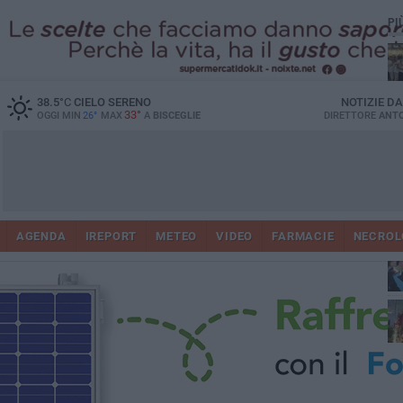
PI
Ro
38.5
°C
CIELO SERENO
NOTIZIE D
33°
OGGI MIN
26°
MAX
A
BISCEGLIE
DIRETTORE
ANTO
AGENDA
IREPORT
METEO
VIDEO
FARMACIE
NECROL