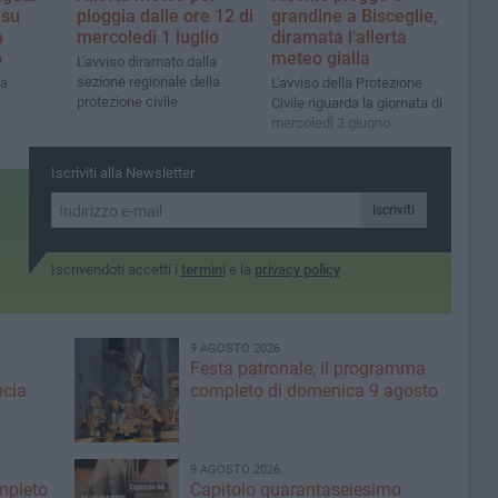
 su
pioggia dalle ore 12 di
grandine a Bisceglie,
a
mercoledì 1 luglio
diramata l'allerta
o
meteo gialla
L'avviso diramato dalla
sezione regionale della
la
L'avviso della Protezione
protezione civile
Civile riguarda la giornata di
mercoledì 3 giugno
Iscriviti alla Newsletter
Iscriviti
Iscrivendoti accetti i
termini
e la
privacy policy
9 AGOSTO 2026
Festa patronale, il programma
ucia
completo di domenica 9 agosto
9 AGOSTO 2026
ompleto
Capitolo quarantaseiesimo