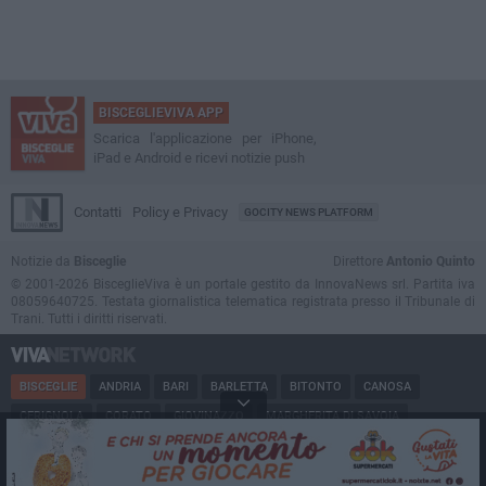
BISCEGLIEVIVA APP
Scarica l'applicazione per iPhone,
iPad e Android e ricevi notizie push
Contatti
Policy e Privacy
GOCITY NEWS PLATFORM
Notizie da
Bisceglie
Direttore
Antonio Quinto
© 2001-2026 BisceglieViva è un portale gestito da InnovaNews srl. Partita iva
08059640725. Testata giornalistica telematica registrata presso il Tribunale di
Trani. Tutti i diritti riservati.
BISCEGLIE
ANDRIA
BARI
BARLETTA
BITONTO
CANOSA
CERIGNOLA
CORATO
GIOVINAZZO
MARGHERITA DI SAVOIA
MINERVINO
MODUGNO
MOLFETTA
PUGLIA
RUVO
SAN FERDINANDO
SPINAZZOLA
TERLIZZI
TRANI
TRINITAPOLI