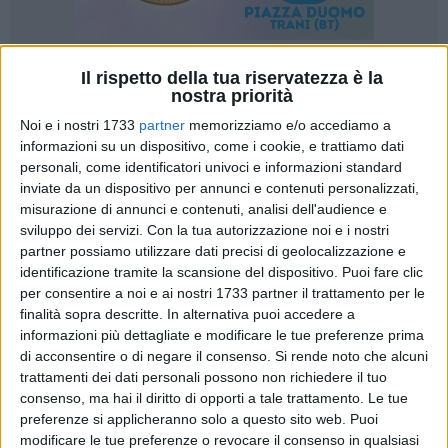
Il rispetto della tua riservatezza è la
7
nostra priorità
Noi e i nostri 1733
partner
memorizziamo e/o accediamo a
informazioni su un dispositivo, come i cookie, e trattiamo dati
Di seguito si riporta la nota integrale di Forza Italia relativa
personali, come identificatori univoci e informazioni standard
alle carenze nella manutenzione urbana.
inviate da un dispositivo per annunci e contenuti personalizzati,
misurazione di annunci e contenuti, analisi dell'audience e
"Tutto va bene, madama la marchesa"
sviluppo dei servizi.
Con la tua autorizzazione noi e i nostri
partner possiamo utilizzare dati precisi di geolocalizzazione e
A sentire le ultimale dichiarazioni
identificazione tramite la scansione del dispositivo. Puoi fare clic
per consentire a noi e ai nostri 1733 partner il trattamento per le
dell'Amministrazione Comunale, pare che la
finalità sopra descritte. In alternativa puoi accedere a
città goda di ottima salute.
informazioni più dettagliate e modificare le tue preferenze prima
di acconsentire o di negare il consenso.
Si rende noto che alcuni
I cittadini, secondo loro, sono solo vittime di
trattamenti dei dati personali possono non richiedere il tuo
un malinteso collettivo. È una questione di
consenso, ma hai il diritto di opporti a tale trattamento. Le tue
percezione, ci dicono.
preferenze si applicheranno solo a questo sito web. Puoi
modificare le tue preferenze o revocare il consenso in qualsiasi