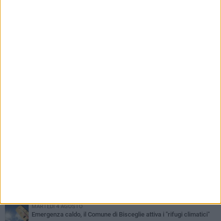
Annalisa Mileno
PIÙ LETTI QUESTA SETTIMANA
SABATO 1 AGOSTO
Contrasto allo spaccio di droga, due arresti dei carabinieri a
Bisceglie
MARTEDÌ 4 AGOSTO
Emergenza caldo, il Comune di Bisceglie attiva i "rifugi climatici"