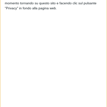
L'albero caduto era stanco, non trascurato. La
momento tornando su questo sito e facendo clic sul pulsante
buca nell'asfalto è una forma innovativa di
"Privacy" in fondo alla pagina web.
urbanistica sensoriale, utile a testare le
sospensioni delle auto e l'equilibrio dei
pedoni. I marciapiedi dissestati? Installazioni
artistiche temporanee.
Il problema, quindi, non è nella manutenzione
assente, ma nella nostra incapacità, come
cittadini, di comprendere l'alto pensiero
amministrativo.
A quanto pare, la manutenzione non si vede,
ma c'è. È come l'aria, invisibile, ma
fondamentale (o così ci rassicurano).
Nel frattempo, però, gli alberi continuano a
cadere, forse per solidarietà verso la stabilità
dell'intero impianto amministrativo. Le strade
si frantumano, forse per aprire nuove vie alla
creatività urbana. E le erbacce crescono