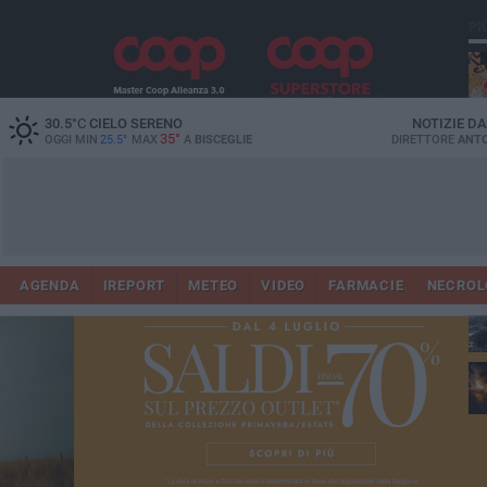
PI
30.5
°C
CIELO SERENO
NOTIZIE D
35°
OGGI MIN
25.5°
MAX
A
BISCEGLIE
DIRETTORE
ANTO
AGENDA
IREPORT
METEO
VIDEO
FARMACIE
NECROL