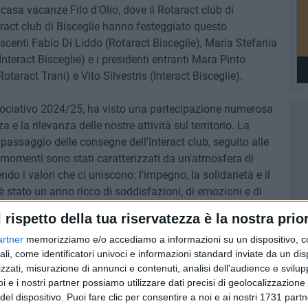
 casa vacanze Filo d'Olio, dove il Rotaract club di
nteract club di Bisceglie hanno festeggiato questo
uscenti Fabio Di Liddo (Rotaract Bisceglie), Maria Stefania
nteract Bisceglie) e i presidenti entranti Mara Pinto
taract Trani) e Vito Silvestris (Interact Bisceglie).
associativo 2024/25, ha visto una partecipazione numerosa
 la rilevanza delle nostre attività sul territorio. La
l passaggio delle consegne dell'Interact club, seguito alle
 momenti sono stati caratterizzati da un'atmosfera di
ndo i valori che ci uniscono: l'impegno, la solidarietà e il
è stato un anno ricco di soddisfazioni, di emozioni e di
er tutti i club coinvolti che ha visto collaborazioni con
l rispetto della tua riservatezza è la nostra prior
tessi club.
artner
memorizziamo e/o accediamo a informazioni su un dispositivo, c
ali, come identificatori univoci e informazioni standard inviate da un di
la passione e della dedizione che ogni socio coinvolto
zzati, misurazione di annunci e contenuti, analisi dell'audience e svilupp
nsieme con l'aiuto di amici e dell'intera comunità.
i e i nostri partner possiamo utilizzare dati precisi di geolocalizzazione 
sione degli stessi ideali. Insieme, si è in grado di fare la
del dispositivo. Puoi fare clic per consentire a noi e ai nostri 1731 partn
nificativa allo sviluppo sociale e culturale del nostro