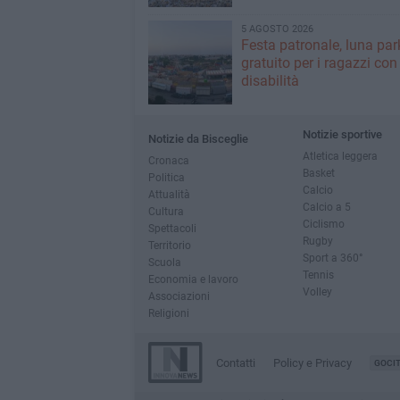
5 AGOSTO 2026
Festa patronale, luna par
gratuito per i ragazzi con
disabilità
Notizie sportive
Notizie da Bisceglie
Atletica leggera
Cronaca
Basket
Politica
Calcio
Attualità
Calcio a 5
Cultura
Ciclismo
Spettacoli
Rugby
Territorio
Sport a 360°
Scuola
Tennis
Economia e lavoro
Volley
Associazioni
Religioni
Contatti
Policy e Privacy
GOCI