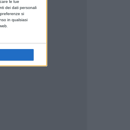
icare le tue
ti dei dati personali
 preferenze si
nso in qualsiasi
 web.