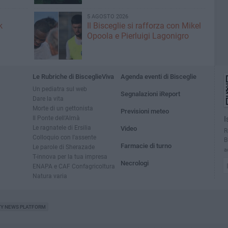
5 AGOSTO 2026
k
Il Bisceglie si rafforza con Mikel
Opoola e Pierluigi Lagonigro
Le Rubriche di BisceglieViva
Agenda eventi di Bisceglie
Un pediatra sul web
Segnalazioni iReport
Dare la vita
Morte di un gettonista
Previsioni meteo
Il Ponte dell'Almà
I
Le ragnatele di Ersilia
Video
R
Colloquio con l'assente
B
Farmacie di turno
Le parole di Sherazade
a
T-innova per la tua impresa
Necrologi
ENAPA e CAF Confagricoltura
Natura varia
TY NEWS PLATFORM