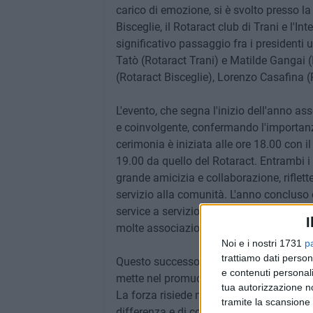
carico di emozione, si è svolto presso la
Bisceglie, il Rotaract club di Trani e l'I
significativo passaggio fra i presidenti 
Tatò (Rotaract Trani) e Matilde Gangai (I
(Rotaract Bisceglie), Lorenzo Casafina (Ro
L'evento, che segna l'inizio dell'anno 
e coinvolgente, confermando l'importanza e
cerimonia è iniziata alle ore 18.00 con i
19.00 da quello del Rotaract. Entrambi i
grande amicizia e collaborazione, riflette
servizio alla comunità. L'anno concluso 
service a servizio della nostra comunità p
I
molte associazioni della zona e fra gli s
Noi e i nostri 1731
p
trattiamo dati person
Questo successo è la prova tangibile del
e contenuti personali
mette nel promuovere i valori rotariani i
tua autorizzazione no
La forza risiede nell'unità e nella condivi
tramite la scansione 
differenza e di contribuire in maniera sig