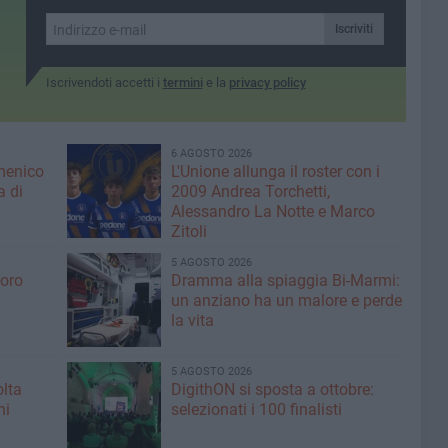
competenze"
Iscriviti
Iscrivendoti accetti i
termini
e la
privacy policy
6 AGOSTO 2026
menico
L'Unione allunga il roster con i
a di
2009 Andrea Torchetti,
Alessandro La Notte e Marco
Zitoli
5 AGOSTO 2026
voro
Dramma alla spiaggia Bi-Marmi:
un anziano ha un malore e perde
la vita
5 AGOSTO 2026
olta
DigithON si sposta a ottobre:
ni
selezionati i 100 finalisti