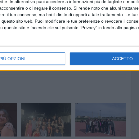
critte. In alternativa puoi accedere a informazioni più dettagliate e modif
acconsentire o di negare il consenso.
Si rende noto che alcuni trattamen
e il tuo consenso, ma hai il diritto di opporti a tale trattamento. Le tue
 questo sito web. Puoi modificare le tue preferenze o revocare il conse
questo sito e facendo clic sul pulsante "Privacy" in fondo alla pagina
6 AGOSTO 2026
Incendi boschivi in città, Spazio
 sviene,
Civico: «Ci sono stati controlli
nelle aree pubbliche e private?»
PIÙ OPZIONI
ACCETTO