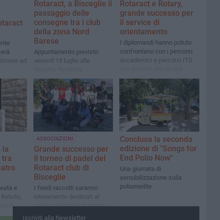
Rotaract, a Bisceglie il
Rotaract e Rotary,
passaggio delle
grande successo per
consegne tra i club
il service di
otaract
della zona Nord
orientamento
Barese
I diplomandi hanno potuto
ente
confrontarsi con i percorsi
serà
Appuntamento previsto
accademici e percorsi ITS
stimone ad
venerdì 18 luglio alle
con incontri one to one
Vecchie Segherie
Conclusa la seconda
ASSOCIAZIONI
edizione di "Songs for
 la
Grande successo per
End Polio Now"
 tra
il torneo di padel del
eatro
Rotaract club di
Una giornata di
Bisceglie
sensibilizzazione sulla
poliomielite
eata e
I fondi raccolti saranno
 Belsito,
interamente destinati al
urgia
service "Prima le mamme e i
tiche
bambini. Persone e
Iscriviti alla Newsletter