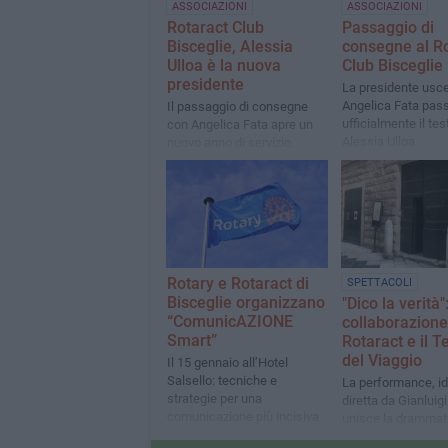
ASSOCIAZIONI
ASSOCIAZIONI
Rotaract Club
Passaggio di
Bisceglie, Alessia
consegne al R
Ulloa è la nuova
Club Bisceglie
presidente
La presidente usc
Angelica Fata pas
Il passaggio di consegne
ufficialmente il te
con Angelica Fata apre un
Alessia Ulloa
nuovo anno di servizio.
Adele Ricchitelli
rappresentante del Distretto
Rotaract 2120 Puglia e
Basilicata
Rotary e Rotaract di
SPETTACOLI
Bisceglie organizzano
"Dico la verità":
“ComunicAZIONE
collaborazione
Smart”
Rotaract e il T
del Viaggio
Il 15 gennaio all’Hotel
Salsello: tecniche e
La performance, id
strategie per una
diretta da Gianluigi
comunicazione più incisiva
unisce la drammat
classica e le tema