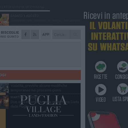
Ù LETTI QUESTA SETTIMANA
SABATO 1 AGOSTO
Contrasto allo spaccio di droga, due arresti
dei carabinieri a Bisceglie
A
BISCEGLIE
VENERDÌ 31 LUGLIO
APP
Torna l'appuntamento con la Pastasciutta
NIO QUINTO
antifascista a Bisceglie
MARTEDÌ 4 AGOSTO
Emergenza caldo, il Comune di Bisceglie
attiva i "rifugi climatici"
MERCOLEDÌ 5 AGOSTO
Dramma alla spiaggia Bi-Marmi: un
anziano ha un malore e perde la vita
OGI
VENERDÌ 31 LUGLIO
Viabilità, previste alcune modifiche
temporanee nei prossimi giorni
MARTEDÌ 4 AGOSTO
Due auto incendiate nella notte in via Dieta
delle Puglie