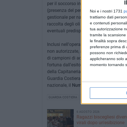
I
per il soccorso in mare, per accertare la
(presenza del personale abilitato come a
Noi e i nostri 1731
p
gestionale per naviglio da diporto con pa
trattiamo dati person
e contenuti personali
raccolta degli oli esausti, alle tariffe appl
tua autorizzazione no
eventuali predisposizioni esistenti per il
tramite la scansione 
le finalità sopra des
Inclusi nell'operazione anche interventi
preferenze prima di 
non autorizzate, accertamenti sugli scar
possono non richieder
di campioni di acqua e vigilanza portuale
applicheranno solo a
fortuna dall'esito positivo
(compresa que
momento tornando su 
della Capitaneria di Porto di Barletta e d
Guardia Costiera resterà sempre alta. Per
nazionale, il
Numero Blu 1530
.
GUARDIA COSTIERA
CAPITANERIA DI PORTO DI BAR
6 AGOSTO 2026
Ragazzi biscegliesi dive
virali dopo un'esibizione