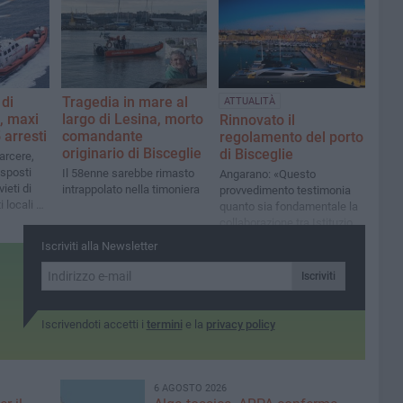
ambientale
di
Tragedia in mare al
ATTUALITÀ
e, maxi
largo di Lesina, morto
Rinnovato il
 arresti
comandante
regolamento del porto
originario di Bisceglie
di Bisceglie
carcere,
isposti
Il 58enne sarebbe rimasto
Angarano: «Questo
ieti di
intrappolato nella timoniera
provvedimento testimonia
 locali e
quanto sia fondamentale la
collaborazione tra Istituzioni
per perseguire il bene dei
Iscriviti alla Newsletter
cittadini»
Iscriviti
Iscrivendoti accetti i
termini
e la
privacy policy
6 AGOSTO 2026