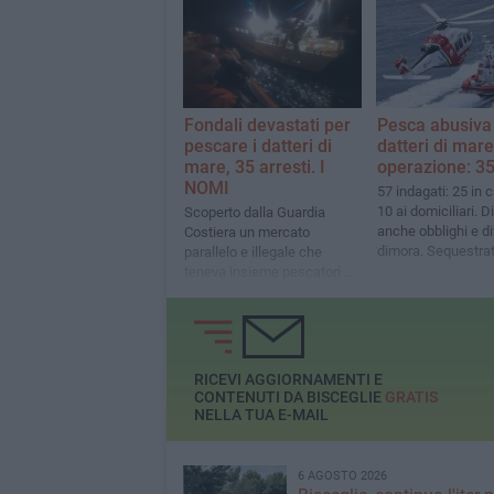
interrogatori
Fondali devastati per
Pesca abusiva 
pescare i datteri di
datteri di mar
mare, 35 arresti. I
operazione: 35
NOMI
57 indagati: 25 in 
10 ai domiciliari. D
Scoperto dalla Guardia
anche obblighi e div
Costiera un mercato
dimora. Sequestrati
parallelo e illegale che
box commerciali
teneva insieme pescatori di
frodo e esercizi commerciali
RICEVI AGGIORNAMENTI E
CONTENUTI DA BISCEGLIE
GRATIS
NELLA TUA E-MAIL
6 AGOSTO 2026