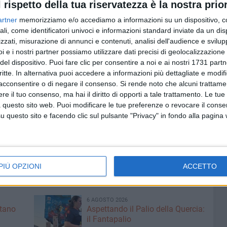
l rispetto della tua riservatezza è la nostra prior
 consistenza in termini di mezzi e uomini impiegati
ssistente ai bagnanti), come sul corretto esercizio
artner
memorizziamo e/o accediamo a informazioni su un dispositivo, c
rticolare riferimento alle sistemazioni antincendio, alla
ali, come identificatori univoci e informazioni standard inviate da un di
zzati, misurazione di annunci e contenuti, analisi dell'audience e svilupp
icate, all'esistenza di punti di raccolta dei rifiuti, alle
i e i nostri partner possiamo utilizzare dati precisi di geolocalizzazione 
 servizio di assistenza per le emergenze.
del dispositivo. Puoi fare clic per consentire a noi e ai nostri 1731 partn
critte. In alternativa puoi accedere a informazioni più dettagliate e modif
 di Polizia demaniale contro innovazioni ed occupazioni
acconsentire o di negare il consenso.
Si rende noto che alcuni trattamen
ichi in mare in collaborazione con Arpa e Aqp con prelievi
e il tuo consenso, ma hai il diritto di opporti a tale trattamento. Le tue
. Tre le operazioni di soccorso coordinate, tutte per
 questo sito web. Puoi modificare le tue preferenze o revocare il conse
lla di Bisceglie del giorno di Ferragosto)
. L'attenzione
questo sito e facendo clic sul pulsante "Privacy" in fondo alla pagina
egli uomini dell'Ufficio locale marittimo di Bisceglie della
 le emergenze è sempre attivo, su tutto il territorio
PIÙ OPZIONI
ACCETTO
LETTA
6 AGOSTO 2026
ntano
Aspettando il Palio della Quercia:
il Fantapalio