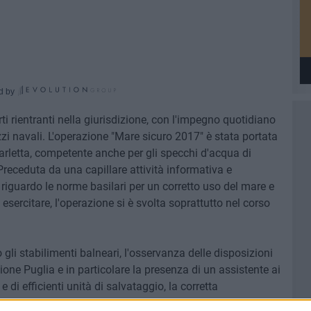
d by
ti rientranti nella giurisdizione, con l'impegno quotidiano
ezzi navali. L'operazione "Mare sicuro 2017" è stata portata
Barletta, competente anche per gli specchi d'acqua di
Preceduta da una capillare attività informativa e
i riguardo le norme basilari per un corretto uso del mare e
e esercitare, l'operazione si è svolta soprattutto nel corso
 gli stabilimenti balneari, l'osservanza delle disposizioni
one Puglia e in particolare la presenza di un assistente ai
 di efficienti unità di salvataggio, la corretta
i delle postazioni predisposte da associazioni di volontari