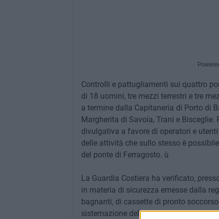
Powere
Controlli e pattugliamenti sui quattro por
di 18 uomini, tre mezzi terrestri e tre m
a termine dalla Capitaneria di Porto di 
Margherita di Savoia, Trani e Bisceglie. 
divulgativa a favore di operatori e utent
delle attività che sullo stesso è possibil
del ponte di Ferragosto. ù
La Guardia Costiera ha verificato, presso
in materia di sicurezza emesse dalla regi
bagnanti, di cassette di pronto soccorso e
sistemazione delle boe. Eseguiti controll