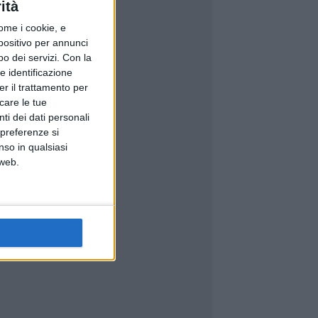
ità
ome i cookie, e
spositivo per annunci
o dei servizi.
Con la
e identificazione
er il trattamento per
icare le tue
ti dei dati personali
 preferenze si
nso in qualsiasi
 web.