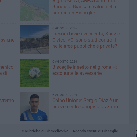
r il
Alga tossica, ARPA conferma
Bandiera Bianca e valori nella
norma per Bisceglie
6 AGOSTO 2026
Incendi boschivi in città, Spazio
 sviene,
Civico: «Ci sono stati controlli
nelle aree pubbliche e private?»
6 AGOSTO 2026
menico
Bisceglie inserito nel girone H:
a di
ecco tutte le avversarie
6 AGOSTO 2026
'estremo
Colpo Unione: Sergio Diaz è un
nuovo centrocampista azzurro
Le Rubriche di BisceglieViva
Agenda eventi di Bisceglie