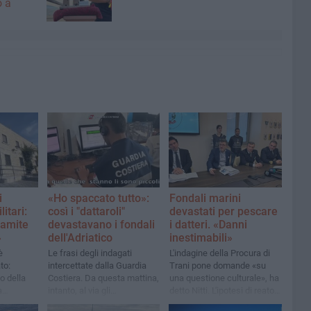
o a
i
«Ho spaccato tutto»:
Fondali marini
litari:
così i "dattaroli"
devastati per pescare
namite
devastavano i fondali
i datteri. «Danni
»
dell'Adriatico
inestimabili»
è
Le frasi degli indagati
L'indagine della Procura di
to:
intercettate dalla Guardia
Trani pone domande «su
o della
Costiera. Da questa mattina,
una questione culturale», ha
a
intanto, al via gli
detto Nitti. L'ipotesi di reato
imi
interrogatori di garanzia
è procurato disastro