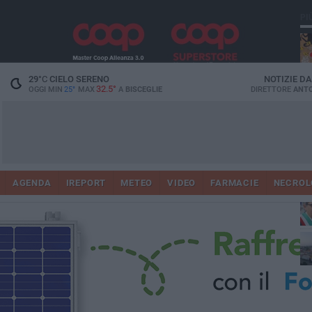
PI
29
°C
CIELO SERENO
NOTIZIE D
32.5°
OGGI MIN
25°
MAX
A
BISCEGLIE
DIRETTORE
ANTO
AGENDA
IREPORT
METEO
VIDEO
FARMACIE
NECROL