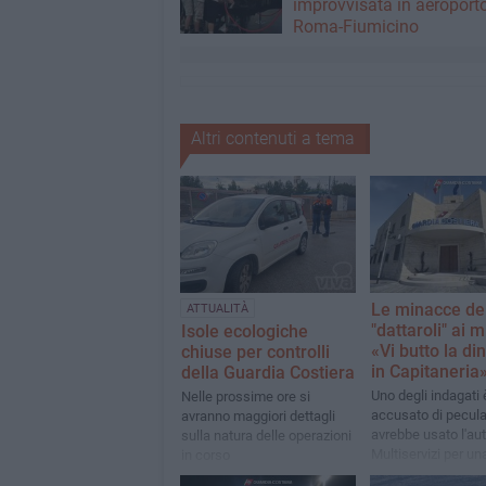
improvvisata in aeroport
Roma-Fiumicino
Altri contenuti a tema
Le minacce de
ATTUALITÀ
"dattaroli" ai mi
Isole ecologiche
«Vi butto la di
chiuse per controlli
in Capitaneria
della Guardia Costiera
Uno degli indagati 
Nelle prossime ore si
accusato di pecula
avranno maggiori dettagli
avrebbe usato l'aut
sulla natura delle operazioni
Multiservizi per un
in corso
consegna. Ieri i pr