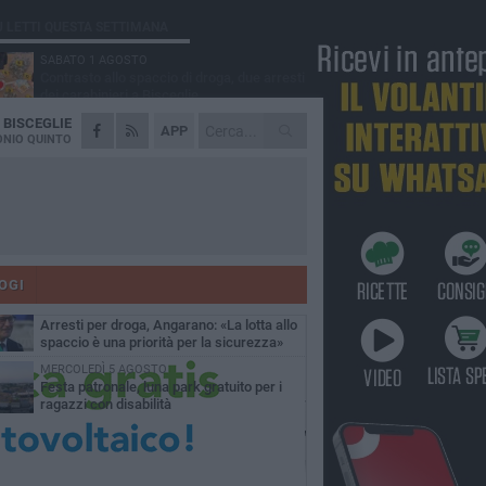
Ù LETTI QUESTA SETTIMANA
SABATO 1 AGOSTO
Contrasto allo spaccio di droga, due arresti
dei carabinieri a Bisceglie
A
BISCEGLIE
MARTEDÌ 4 AGOSTO
APP
Emergenza caldo, il Comune di Bisceglie
NIO QUINTO
attiva i "rifugi climatici"
MERCOLEDÌ 5 AGOSTO
Dramma alla spiaggia Bi-Marmi: un
anziano ha un malore e perde la vita
MARTEDÌ 4 AGOSTO
Due auto incendiate nella notte in via Dieta
delle Puglie
OGI
SABATO 1 AGOSTO
Arresti per droga, Angarano: «La lotta allo
spaccio è una priorità per la sicurezza»
MERCOLEDÌ 5 AGOSTO
Festa patronale, luna park gratuito per i
ragazzi con disabilità