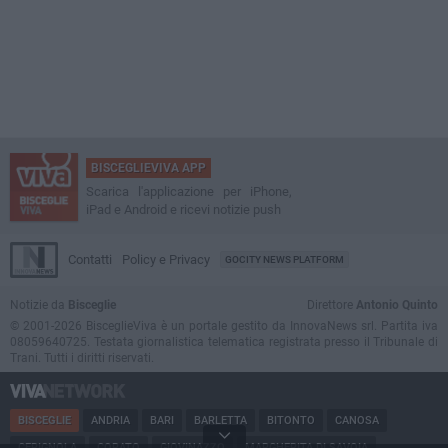
BISCEGLIEVIVA APP
Scarica l'applicazione per iPhone,
iPad e Android e ricevi notizie push
Contatti
Policy e Privacy
GOCITY NEWS PLATFORM
Notizie da
Bisceglie
Direttore
Antonio Quinto
© 2001-2026 BisceglieViva è un portale gestito da InnovaNews srl. Partita iva
08059640725. Testata giornalistica telematica registrata presso il Tribunale di
Trani. Tutti i diritti riservati.
BISCEGLIE
ANDRIA
BARI
BARLETTA
BITONTO
CANOSA
CERIGNOLA
CORATO
GIOVINAZZO
MARGHERITA DI SAVOIA