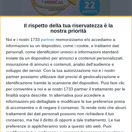
Il rispetto della tua riservatezza è la
nostra priorità
22
Noi e i nostri 1733
partner
memorizziamo e/o accediamo a
informazioni su un dispositivo, come i cookie, e trattiamo dati
personali, come identificatori univoci e informazioni standard
inviate da un dispositivo per annunci e contenuti personalizzati,
Ad inizio ottobre le informazioni pubbliche sull'inizio del
misurazione di annunci e contenuti, analisi dell'audience e
servizio di refezione scolastica sono vaghe e generiche. I
sviluppo dei servizi.
Con la tua autorizzazione noi e i nostri
comunicati dell'amministrazione sull'argomento lasciano
partner possiamo utilizzare dati precisi di geolocalizzazione e
solo incertezze. Il servizio doveva iniziare il 1º ottobre.
identificazione tramite la scansione del dispositivo. Puoi fare clic
per consentire a noi e ai nostri 1733 partner il trattamento per le
Serpeggia, giustamente, il malcontento fra le famiglie.
finalità sopra descritte. In alternativa puoi accedere a
informazioni più dettagliate e modificare le tue preferenze prima
Per fare chiarezza Libera il futuro ha richiesto con accesso
di acconsentire o di negare il consenso.
Si rende noto che alcuni
civico:
trattamenti dei dati personali possono non richiedere il tuo
consenso, ma hai il diritto di opporti a tale trattamento. Le tue
gli atti d'indirizzo e amministrativi propedeutici
preferenze si applicheranno solo a questo sito web. Puoi
all'indizione della gara/affidamento del servizio nelle