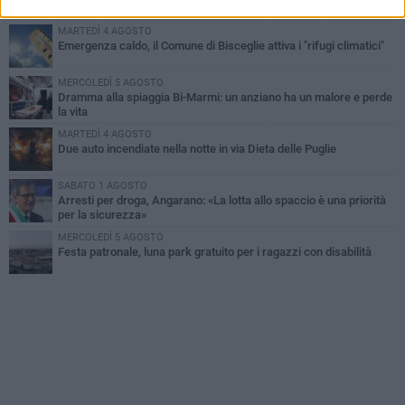
Bisceglie
MARTEDÌ 4 AGOSTO
Emergenza caldo, il Comune di Bisceglie attiva i "rifugi climatici"
MERCOLEDÌ 5 AGOSTO
Dramma alla spiaggia Bi-Marmi: un anziano ha un malore e perde
la vita
MARTEDÌ 4 AGOSTO
Due auto incendiate nella notte in via Dieta delle Puglie
SABATO 1 AGOSTO
Arresti per droga, Angarano: «La lotta allo spaccio è una priorità
per la sicurezza»
MERCOLEDÌ 5 AGOSTO
Festa patronale, luna park gratuito per i ragazzi con disabilità