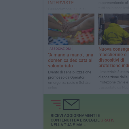
INTERVISTE
rappresentando al
tutti noi bisceglies
L'associazione O.E.R. si
occupa di assistenza socio-
sanitaria e protezione civile
Nuova consegn
ASSOCIAZIONI
mascherine e
"A mano a mano", una
dispositivi di
domenica dedicata al
protezione ind
volontariato
Il materiale è sta
Evento di sensibilizzazione
disposizione dalla
promosso da Operatori
Protezione Civile e
emergenza radio e Schàra
trasportato da Nuc
onlus
guardie ambientali
Bisceglie
RICEVI AGGIORNAMENTI E
CONTENUTI DA BISCEGLIE
GRATIS
NELLA TUA E-MAIL