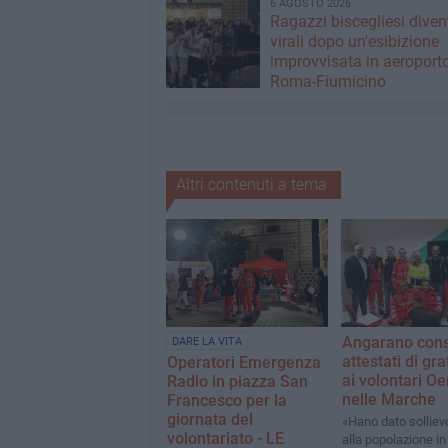
6 AGOSTO 2026
Ragazzi biscegliesi dive
virali dopo un'esibizione
improvvisata in aeroport
Roma-Fiumicino
Altri contenuti a tema
Angarano con
DARE LA VITA
attestati di gra
Operatori Emergenza
ai volontari Oer
Radio in piazza San
nelle Marche
Francesco per la
giornata del
«Hano dato solliev
volontariato - LE
alla popolazione in 