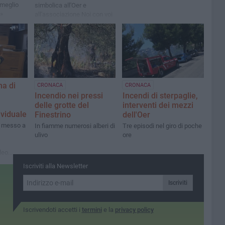
 meglio
simbolica all'Oer e
i»
all'associazione Noi con voi
a di
CRONACA
CRONACA
Incendio nei pressi
Incendi di sterpaglie,
delle grotte del
interventi dei mezzi
ividuale
Finestrino
dell'Oer
to messo a
In fiamme numerosi alberi di
Tre episodi nel giro di poche
ulivo
ore
leo
 e Oer
Iscriviti alla Newsletter
Iscriviti
Iscrivendoti accetti i
termini
e la
privacy policy