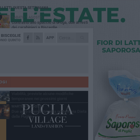
Ù LETTI QUESTA SETTIMANA
SABATO 1 AGOSTO
Contrasto allo spaccio di droga, due arresti
dei carabinieri a Bisceglie
A
BISCEGLIE
VENERDÌ 31 LUGLIO
APP
Torna l'appuntamento con la Pastasciutta
NIO QUINTO
antifascista a Bisceglie
MARTEDÌ 4 AGOSTO
Emergenza caldo, il Comune di Bisceglie
attiva i "rifugi climatici"
MERCOLEDÌ 5 AGOSTO
Dramma alla spiaggia Bi-Marmi: un
anziano ha un malore e perde la vita
OGI
VENERDÌ 31 LUGLIO
Viabilità, previste alcune modifiche
temporanee nei prossimi giorni
MARTEDÌ 4 AGOSTO
Due auto incendiate nella notte in via Dieta
delle Puglie