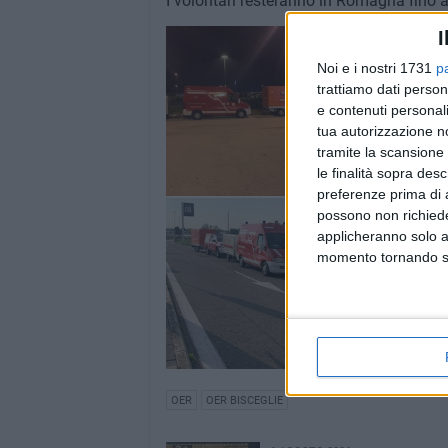
I volontari resteranno in Romagna fino a
I
Noi e i nostri 1731
p
trattiamo dati person
e contenuti personali
tua autorizzazione no
tramite la scansione 
le finalità sopra des
preferenze prima di 
possono non richieder
applicheranno solo a
momento tornando su 
OER
OER BISCEGLIE