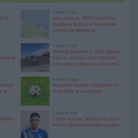
6 AGOSTO 2026
r il
Alga tossica, ARPA conferma
Bandiera Bianca e valori nella
norma per Bisceglie
6 AGOSTO 2026
Incendi boschivi in città, Spazio
 sviene,
Civico: «Ci sono stati controlli
nelle aree pubbliche e private?»
6 AGOSTO 2026
menico
Bisceglie inserito nel girone H:
a di
ecco tutte le avversarie
6 AGOSTO 2026
'estremo
Colpo Unione: Sergio Diaz è un
nuovo centrocampista azzurro