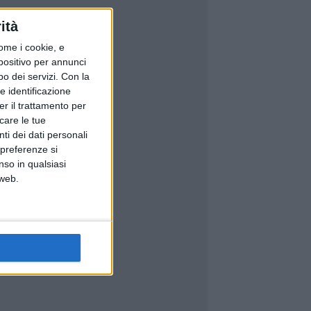
ità
ome i cookie, e
spositivo per annunci
o dei servizi.
Con la
e identificazione
er il trattamento per
icare le tue
ti dei dati personali
 preferenze si
nso in qualsiasi
 web.