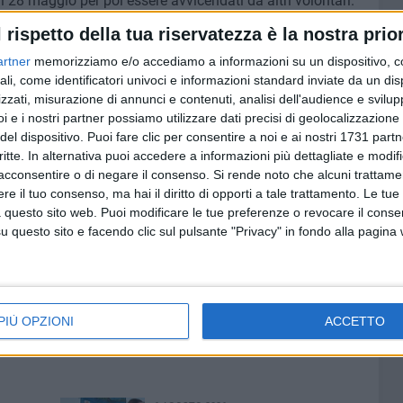
l 28 maggio per poi essere avvicendati da altri volontari.
l rispetto della tua riservatezza è la nostra prior
artner
memorizziamo e/o accediamo a informazioni su un dispositivo, c
ali, come identificatori univoci e informazioni standard inviate da un di
zzati, misurazione di annunci e contenuti, analisi dell'audience e svilupp
i e i nostri partner possiamo utilizzare dati precisi di geolocalizzazione 
del dispositivo. Puoi fare clic per consentire a noi e ai nostri 1731 partn
critte. In alternativa puoi accedere a informazioni più dettagliate e modif
acconsentire o di negare il consenso.
Si rende noto che alcuni trattamen
e il tuo consenso, ma hai il diritto di opporti a tale trattamento. Le tue
 questo sito web. Puoi modificare le tue preferenze o revocare il conse
questo sito e facendo clic sul pulsante "Privacy" in fondo alla pagina
PIÙ OPZIONI
ACCETTO