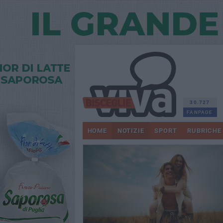
30.727
FANPAGE
HOME
NOTIZIE
SPORT
RUBRICHE