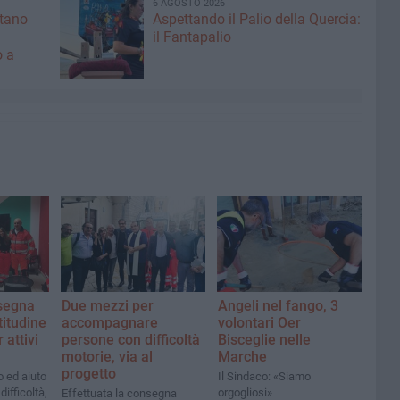
6 AGOSTO 2026
ntano
Aspettando il Palio della Quercia:
il Fantapalio
o a
segna
Due mezzi per
Angeli nel fango, 3
titudine
accompagnare
volontari Oer
 attivi
persone con difficoltà
Bisceglie nelle
motorie, via al
Marche
progetto
o ed aiuto
Il Sindaco: «Siamo
difficoltà,
orgogliosi»
Effettuata la consegna