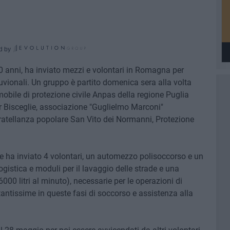
d by
40 anni, ha inviato mezzi e volontari in Romagna per
luvionali. Un gruppo è partito domenica sera alla volta
 mobile di protezione civile Anpas della regione Puglia
 Bisceglie, associazione "Guglielmo Marconi"
fratellanza popolare San Vito dei Normanni, Protezione
se ha inviato 4 volontari, un automezzo polisoccorso e un
logistica e moduli per il lavaggio delle strade e una
000 litri al minuto), necessarie per le operazioni di
antissime in queste fasi di soccorso e assistenza alla