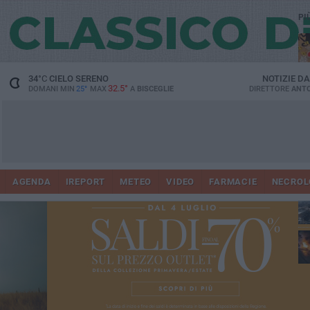
PI
34
°C
CIELO SERENO
NOTIZIE D
32.5°
DOMANI MIN
25°
MAX
A
BISCEGLIE
DIRETTORE
ANTO
AGENDA
IREPORT
METEO
VIDEO
FARMACIE
NECROL