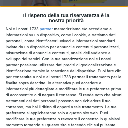
Il rispetto della tua riservatezza è la
nostra priorità
6
Noi e i nostri 1733
partner
memorizziamo e/o accediamo a
informazioni su un dispositivo, come i cookie, e trattiamo dati
personali, come identificatori univoci e informazioni standard
inviate da un dispositivo per annunci e contenuti personalizzati,
Nel pomeriggio di ieri, su richiesta di Confagricoltura
misurazione di annunci e contenuti, analisi dell'audience e
Bisceglie, si è tenuto in Comune un incontro incentrato sul
sviluppo dei servizi.
Con la tua autorizzazione noi e i nostri
monitoraggio dell'agro locale nel corso della stagione
partner possiamo utilizzare dati precisi di geolocalizzazione e
olivicola, al quale hanno partecipato il Comandante dei
identificazione tramite la scansione del dispositivo. Puoi fare clic
Carabinieri di Bisceglie, Ten. Alessandro Rundo, il
per consentire a noi e ai nostri 1733 partner il trattamento per le
Comandante della Polizia Locale Michele Dell'Olio, il
finalità sopra descritte. In alternativa puoi accedere a
Presidente e il Comandante della Guardie Campestri,
informazioni più dettagliate e modificare le tue preferenze prima
di acconsentire o di negare il consenso.
Si rende noto che alcuni
rispettivamente Domenico Di Clemente e Francesco Todisco.
trattamenti dei dati personali possono non richiedere il tuo
Per i rappresentanti di categoria del comparto agricolo, sono
consenso, ma hai il diritto di opporti a tale trattamento. Le tue
intervenuti alla riunione, svoltasi in sala consiliare di palazzo
preferenze si applicheranno solo a questo sito web. Puoi
di Città, Giuseppe Di Niso, presidente Confagricoltura
modificare le tue preferenze o revocare il consenso in qualsiasi
Bisceglie, Vincenzo Bombini, Presidente Coldiretti Bisceglie, e
momento tornando su questo sito e facendo clic sul pulsante