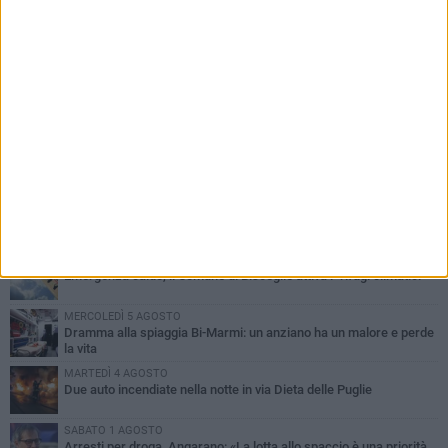
PIÙ LETTI QUESTA SETTIMANA
SABATO 1 AGOSTO
Contrasto allo spaccio di droga, due arresti dei carabinieri a
Bisceglie
MARTEDÌ 4 AGOSTO
Emergenza caldo, il Comune di Bisceglie attiva i "rifugi climatici"
MERCOLEDÌ 5 AGOSTO
Dramma alla spiaggia Bi-Marmi: un anziano ha un malore e perde
la vita
MARTEDÌ 4 AGOSTO
Due auto incendiate nella notte in via Dieta delle Puglie
SABATO 1 AGOSTO
Arresti per droga, Angarano: «La lotta allo spaccio è una priorità