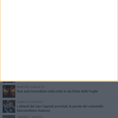
PIÙ LETTI QUESTA SETTIMANA
GIOVEDÌ 6 AGOSTO
Ragazzi biscegliesi diventano virali dopo un'esibizione
improvvisata in aeroporto a Roma-Fiumicino
MARTEDÌ 4 AGOSTO
Emergenza caldo, il Comune di Bisceglie attiva i "rifugi climatici"
MERCOLEDÌ 5 AGOSTO
Dramma alla spiaggia Bi-Marmi: un anziano ha un malore e perde
la vita
MARTEDÌ 4 AGOSTO
Due auto incendiate nella notte in via Dieta delle Puglie
SABATO 8 AGOSTO
Latitanti del clan Capriati arrestati, le parole del colonnello
Massimiliano Galasso
VENERDÌ 7 AGOSTO