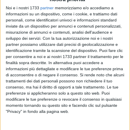
Noi e i nostri 1733
partner
memorizziamo e/o accediamo a
informazioni su un dispositivo, come i cookie, e trattiamo dati
personali, come identificatori univoci e informazioni standard
2
inviate da un dispositivo per annunci e contenuti personalizzati,
misurazione di annunci e contenuti, analisi dell'audience e
sviluppo dei servizi.
Con la tua autorizzazione noi e i nostri
partner possiamo utilizzare dati precisi di geolocalizzazione e
Non si fermano le attività di raccolta rifiuti da parte di Green
identificazione tramite la scansione del dispositivo. Puoi fare clic
Link-Teknoservice neanche nel periodo natalizio. L'Ati che si
per consentire a noi e ai nostri 1733 partner il trattamento per le
occupa del servizio di Igiene in città prosegue le attività
finalità sopra descritte. In alternativa puoi accedere a
anche nei giorni di festa per consentire lo smaltimento della
informazioni più dettagliate e modificare le tue preferenze prima
maggiore quantità di rifiuti domestici prodotti in questo
di acconsentire o di negare il consenso.
Si rende noto che alcuni
lasso di tempo.
trattamenti dei dati personali possono non richiedere il tuo
consenso, ma hai il diritto di opporti a tale trattamento. Le tue
preferenze si applicheranno solo a questo sito web. Puoi
Questo il calendario:
modificare le tue preferenze o revocare il consenso in qualsiasi
Il 25 dicembre resta chiuso il Centro comunale di raccolta di
momento tornando su questo sito e facendo clic sul pulsante
via Padre Kolbe
; mentre quello di
via Carrara Salsello
"Privacy" in fondo alla pagina web.
resterà aperto dalle 07:00 alle 13:00 (con chiusura
pomeridiana).