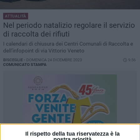
ATTUALITÀ
Nel periodo natalizio regolare il servizio
di raccolta dei rifiuti
I calendari di chiusura dei Centri Comunali di Raccolta e
dell’infopoint di via Vittorio Veneto
BISCEGLIE -
DOMENICA 24 DICEMBRE 2023
9.56
COMUNICATO STAMPA
Il rispetto della tua riservatezza è la
nostra priorità