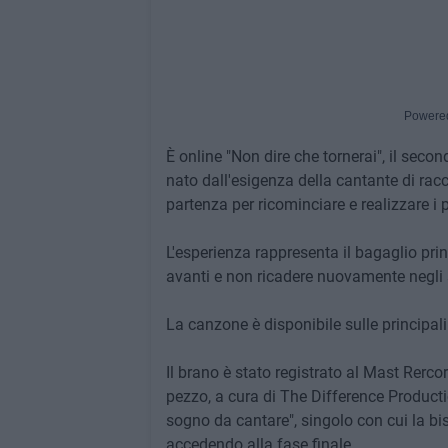
Powere
È online "Non dire che tornerai", il secon
nato dall'esigenza della cantante di rac
partenza per ricominciare e realizzare i
L'esperienza rappresenta il bagaglio pri
avanti e non ricadere nuovamente negli s
La canzone è disponibile sulle principali 
Il brano è stato registrato al Mast Rerco
pezzo, a cura di The Difference Producti
sogno da cantare", singolo con cui la b
accedendo alla fase finale.