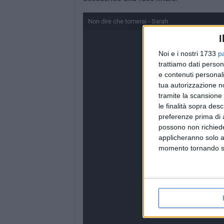
Non dire che tornerai - Sarah
I
Noi e i nostri 1733
p
trattiamo dati person
e contenuti personali
tua autorizzazione no
tramite la scansione 
le finalità sopra des
preferenze prima di 
possono non richieder
applicheranno solo a
momento tornando su 