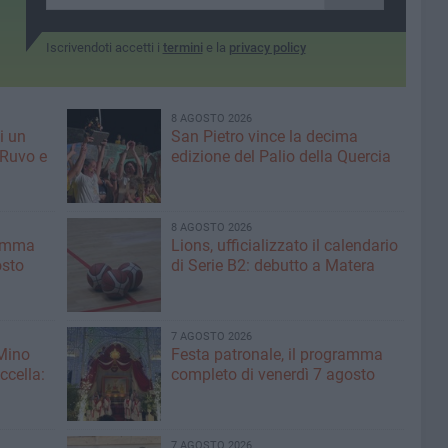
Iscrivendoti accetti i
termini
e la
privacy policy
8 AGOSTO 2026
i un
San Pietro vince la decima
 Ruvo e
edizione del Palio della Quercia
8 AGOSTO 2026
ramma
Lions, ufficializzato il calendario
osto
di Serie B2: debutto a Matera
7 AGOSTO 2026
 Mino
Festa patronale, il programma
ccella:
completo di venerdì 7 agosto
7 AGOSTO 2026