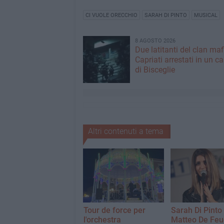
CI VUOLE ORECCHIO
SARAH DI PINTO
MUSICAL
8 AGOSTO 2026
Due latitanti del clan ma
Capriati arrestati in un c
di Bisceglie
Altri contenuti a tema
Tour de force per
Sarah Di Pinto
l'orchestra
Matteo De Feud