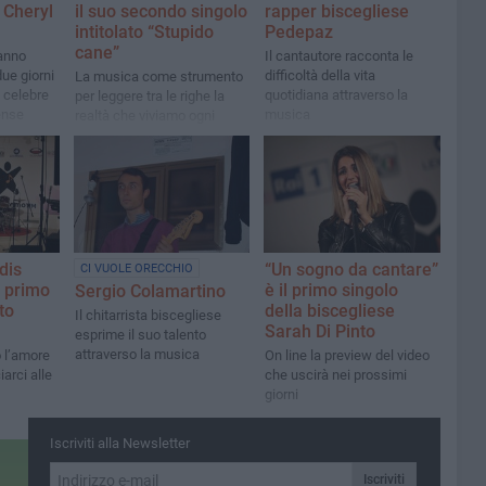
 Cheryl
il suo secondo singolo
rapper biscegliese
intitolato “Stupido
Pedepaz
cane”
hanno
Il cantautore racconta le
ue giorni
difficoltà della vita
La musica come strumento
 celebre
quotidiana attraverso la
per leggere tra le righe la
ense
musica
realtà che viviamo ogni
giorno
dis
“Un sogno da cantare”
CI VUOLE ORECCHIO
o primo
è il primo singolo
Sergio Colamartino
to
della biscegliese
Il chitarrista biscegliese
Sarah Di Pinto
esprime il suo talento
attraverso la musica
o l’amore
On line la preview del video
arci alle
che uscirà nei prossimi
giorni
Iscriviti alla Newsletter
Iscriviti