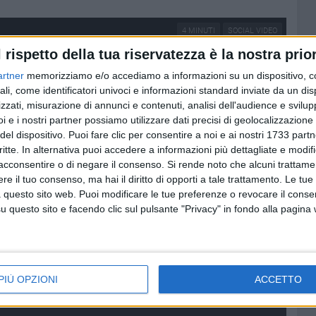
4 MINUTI
SOCIAL VIDEO
l rispetto della tua riservatezza è la nostra prior
artner
memorizziamo e/o accediamo a informazioni su un dispositivo, c
ali, come identificatori univoci e informazioni standard inviate da un di
zzati, misurazione di annunci e contenuti, analisi dell'audience e svilupp
i e i nostri partner possiamo utilizzare dati precisi di geolocalizzazione 
del dispositivo. Puoi fare clic per consentire a noi e ai nostri 1733 partn
critte. In alternativa puoi accedere a informazioni più dettagliate e modif
acconsentire o di negare il consenso.
Si rende noto che alcuni trattamen
e il tuo consenso, ma hai il diritto di opporti a tale trattamento. Le tue
 questo sito web. Puoi modificare le tue preferenze o revocare il conse
questo sito e facendo clic sul pulsante "Privacy" in fondo alla pagina
PIÙ OPZIONI
ACCETTO