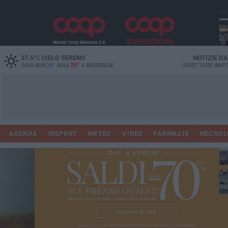
PI
Ro
37.5
°C
CIELO SERENO
NOTIZIE D
35°
OGGI MIN
26°
MAX
A
BISCEGLIE
DIRETTORE
ANTO
AGENDA
IREPORT
METEO
VIDEO
FARMACIE
NECROL
ab