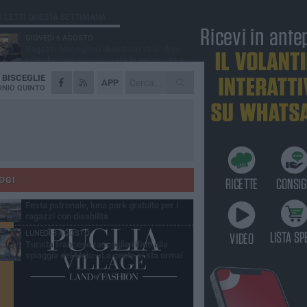
Ù LETTI QUESTA SETTIMANA
GIOVEDÌ 6 AGOSTO
Ragazzi biscegliesi diventano virali dopo
un'esibizione improvvisata in aeroporto a
ma-Fiumicino
A
BISCEGLIE
MARTEDÌ 4 AGOSTO
APP
Emergenza caldo, il Comune di Bisceglie
NIO QUINTO
attiva i "rifugi climatici"
MERCOLEDÌ 5 AGOSTO
Dramma alla spiaggia Bi-Marmi: un
anziano ha un malore e perde la vita
MARTEDÌ 4 AGOSTO
Due auto incendiate nella notte in via Dieta
delle Puglie
OGI
MERCOLEDÌ 5 AGOSTO
Festa patronale, luna park gratuito per i
ragazzi con disabilità
LUNEDÌ 3 AGOSTO
Turista francese raccoglie rifiuti alla
spiaggia del Molo: «La gente si sta ormai
ituando»