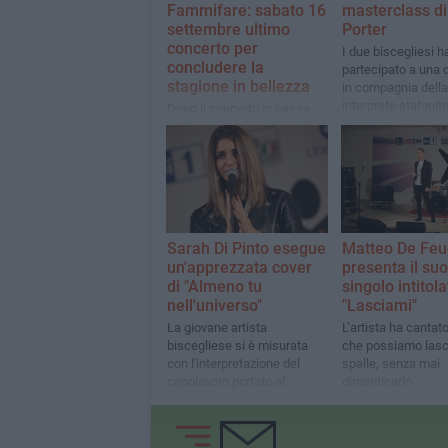
Fammifare: sabato 16
masterclass di
settembre ultimo
Porter
concerto per
I due biscegliesi 
concludere la
partecipato a una d
stagione in bellezza
in compagnia della
interprete statunit
Dopo il concerto in cassa
armonica, un'ultima data per
i giovani musicisti e
musiciste biscegliesi
Sarah Di Pinto esegue
Matteo De Feu
un'apprezzata cover
presenta il su
di "Almeno tu
singolo intitola
nell'universo"
"Lasciami"
La giovane artista
L’artista ha cantat
biscegliese si è misurata
che possiamo lasci
con l'interpretazione del
spalle, senza mai
capolavoro portato al
dimenticarlo
successo da Mia Martini