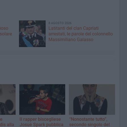
8 AGOSTO 2026
fioso
Latitanti del clan Capriati
asolare
arrestati, le parole del colonnello
Massimiliano Galasso
 e
Il rapper biscegliese
“Nonostante tutto”,
is alla
Josuè Spark pubblica
secondo singolo del