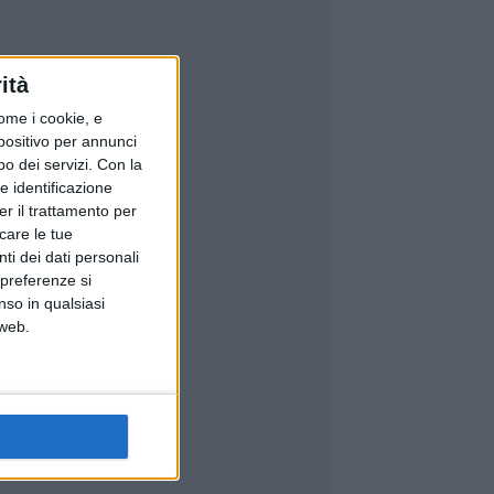
ità
ome i cookie, e
spositivo per annunci
o dei servizi.
Con la
e identificazione
er il trattamento per
icare le tue
ti dei dati personali
 preferenze si
nso in qualsiasi
 web.