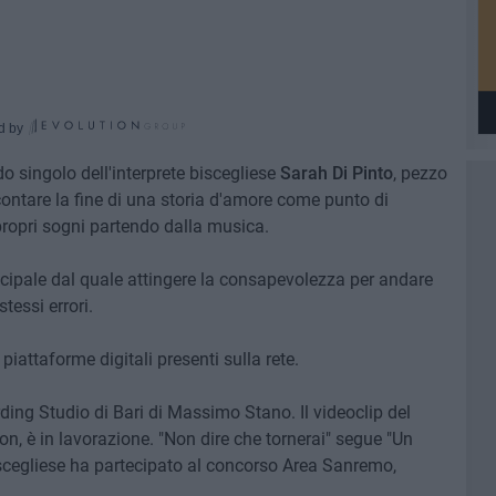
d by
do singolo dell'interprete biscegliese
Sarah Di Pinto
, pezzo
contare la fine di una storia d'amore come punto di
 propri sogni partendo dalla musica.
ncipale dal quale attingere la consapevolezza per andare
tessi errori.
piattaforme digitali presenti sulla rete.
rding Studio di Bari di Massimo Stano. Il videoclip del
on, è in lavorazione. "Non dire che tornerai" segue "Un
iscegliese ha partecipato al concorso Area Sanremo,