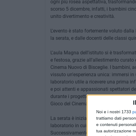
ogni più rosea aspettativa, trasformando
scorso 5 dicembre, infatti, i bambini ci
unito divertimento e creatività.
L'evento è stato fortemente voluto dalla
la serata, e dalle docenti delle classi qui
L'aula Magna dell'istituto si è trasforma
e festosa, grazie all'allestimento curato
Cinema Nuovo di Bisceglie. I bambini, a
vissuto un'esperienza unica: immersi in 
laboratorio utile a ricevere una prima in
e poi attenti e appassionati spettatori de
durante i progetti cinema attivati nel c
I
Gioco del Cinema), scoprendo per la pri
Noi e i nostri 1733
p
La serata è iniziata con la proiezione d
trattiamo dati person
e contenuti personali
laboratorio in cui i bambini si sono potu
tua autorizzazione no
Successivamente, i bambini hanno partec