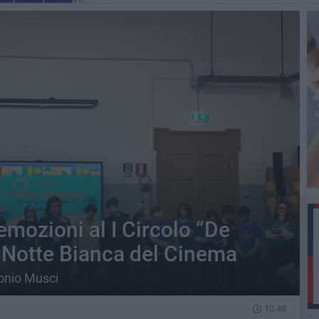
emozioni al I Circolo “De
 Notte Bianca del Cinema
onio Musci
10.48