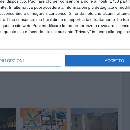
del dispositivo. Puoi fare clic per consentire a noi e ai nostri 1733 partn
aggi prodotti nell'ambito dei progetti cinema del I Circolo.
critte. In alternativa puoi accedere a informazioni più dettagliate e modif
usci, responsabile scientifico dei progetti cinema della
acconsentire o di negare il consenso.
Si rende noto che alcuni trattamen
laborazione che dura ormai da diversi anni.
e il tuo consenso, ma hai il diritto di opporti a tale trattamento. Le tue
 questo sito web. Puoi modificare le tue preferenze o revocare il conse
questo sito e facendo clic sul pulsante "Privacy" in fondo alla pagina
8 AGOSTO 2026
fioso
Latitanti del clan Capriati
asolare
arrestati, le parole del colonnello
PIÙ OPZIONI
ACCETTO
Massimiliano Galasso