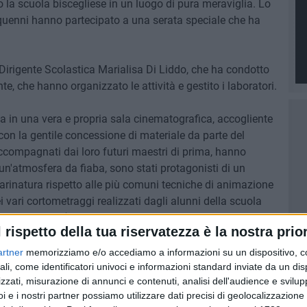
 la scuola biscegliese in un luogo di pura meraviglia. Lo
nquenni hanno partecipato a una serata speciale che ha
 Dirigente Scolastica Marialisa Di Liddo, che ha condotto
nte, che hanno organizzato le attività e gestito i laboratori.
ta in una vera e propria sala cinematografica, accogliente
 con la gentile concessione di materiale da parte del
ccompagnati dai loro futuri maestri di prima, hanno
un'atmosfera da fiaba, sono stati protagonisti di un
farinatura rispetto alle più comuni tecniche di animazione
i vari cortometraggi realizzati dagli alunni della scuola
orso degli anni (Camera verde prima e seconda edizione e Il
l rispetto della tua riservatezza è la nostra prior
ma volta l'emozione del grande schermo.
artner
memorizziamo e/o accediamo a informazioni su un dispositivo, c
i un cortometraggio a tema natalizio, seguito da un
ali, come identificatori univoci e informazioni standard inviate da un di
zzati, misurazione di annunci e contenuti, analisi dell'audience e svilupp
ti cimentare nella creazione di animazioni in stile cartoon.
i e i nostri partner possiamo utilizzare dati precisi di geolocalizzazione 
ipato a un gioco collettivo sulle emozioni e hanno