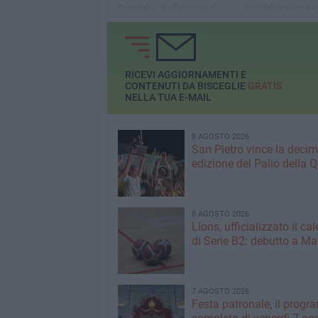
Bisceglie: le riflessioni di
in collaborazione c
Mario Tozzi e Sabina
Shopping celebra g
Guzzanti
studenti di sei citt
diplomati con 100 
lode
RICEVI AGGIORNAMENTI E
CONTENUTI DA BISCEGLIE
GRATIS
NELLA TUA E-MAIL
8 AGOSTO 2026
San Pietro vince la deci
edizione del Palio della 
8 AGOSTO 2026
Lions, ufficializzato il ca
di Serie B2: debutto a Ma
7 AGOSTO 2026
Festa patronale, il prog