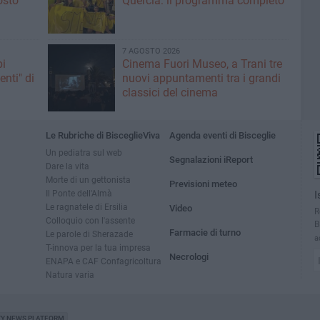
osto
Quercia: il programma completo
7 AGOSTO 2026
pi
Cinema Fuori Museo, a Trani tre
enti" di
nuovi appuntamenti tra i grandi
classici del cinema
Le Rubriche di BisceglieViva
Agenda eventi di Bisceglie
Un pediatra sul web
Segnalazioni iReport
Dare la vita
Morte di un gettonista
Previsioni meteo
Il Ponte dell'Almà
I
Le ragnatele di Ersilia
Video
R
Colloquio con l'assente
B
Farmacie di turno
Le parole di Sherazade
a
T-innova per la tua impresa
Necrologi
ENAPA e CAF Confagricoltura
Natura varia
TY NEWS PLATFORM