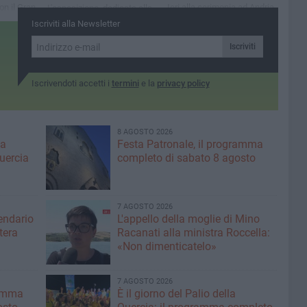
on il Gran
Ieri alla cerimonia ad Andria
L'esposizione, dedicata alla
li
anche il Presidente della
madre dell'artista, ha
Iscriviti alla Newsletter
à
Repubblica, Sergio
richiamato numerosi
e 100 e
Mattarella
visitatori
Iscriviti
Iscrivendoti accetti i
termini
e la
privacy policy
8 AGOSTO 2026
ma
Festa Patronale, il programma
Quercia
completo di sabato 8 agosto
7 AGOSTO 2026
lendario
L'appello della moglie di Mino
tera
Racanati alla ministra Roccella:
«Non dimenticatelo»
7 AGOSTO 2026
ramma
È il giorno del Palio della