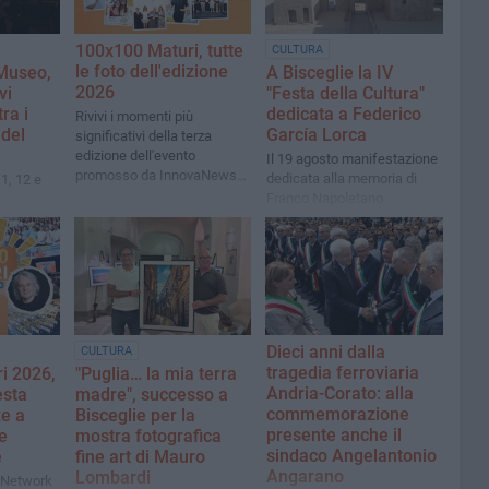
100x100 Maturi, tutte
CULTURA
le foto dell'edizione
Museo,
A Bisceglie la IV
2026
vi
"Festa della Cultura"
ra i
dedicata a Federico
Rivivi i momenti più
 del
García Lorca
significativi della terza
edizione dell'evento
Il 19 agosto manifestazione
promosso da InnovaNews
dedicata alla memoria di
1, 12 e
al Gran Shopping Molfetta
Franco Napoletano
Dieci anni dalla
CULTURA
tragedia ferroviaria
i 2026,
"Puglia… la mia terra
Andria-Corato: alla
esta
madre", successo a
commemorazione
ze a
Bisceglie per la
presente anche il
e
mostra fotografica
sindaco Angelantonio
e
fine art di Mauro
Angarano
Lombardi
a Network