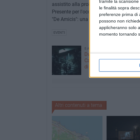
tramite la scansione 
assistito alla proiezione di tre cortometr
le finalità sopra des
Presente per l'occasione anche Antonio M
preferenze prima di 
"De Amicis": una costante e proficua col
possono non richieder
applicheranno solo a
EVENTI
momento tornando su 
8 AGOSTO 2026
Due latitanti del clan ma
Capriati arrestati in un c
di Bisceglie
Altri contenuti a tema