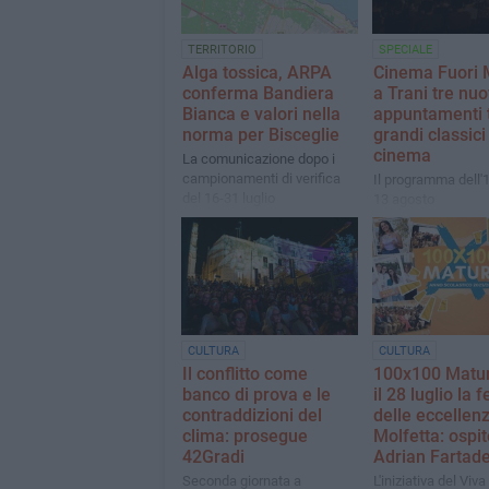
TERRITORIO
SPECIALE
Alga tossica, ARPA
Cinema Fuori 
conferma Bandiera
a Trani tre nuo
Bianca e valori nella
appuntamenti t
norma per Bisceglie
grandi classici
cinema
La comunicazione dopo i
campionamenti di verifica
Il programma dell'1
del 16-31 luglio
13 agosto
CULTURA
CULTURA
Il conflitto come
100x100 Matur
banco di prova e le
il 28 luglio la f
contraddizioni del
delle eccellen
clima: prosegue
Molfetta: ospit
42Gradi
Adrian Fartad
Seconda giornata a
L'iniziativa del Viv