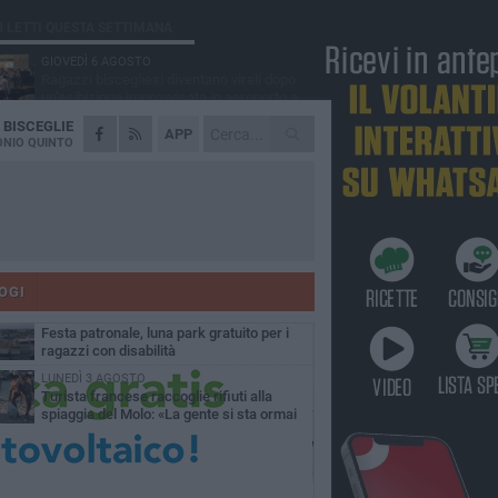
Ù LETTI QUESTA SETTIMANA
GIOVEDÌ 6 AGOSTO
Ragazzi biscegliesi diventano virali dopo
un'esibizione improvvisata in aeroporto a
ma-Fiumicino
A
BISCEGLIE
MARTEDÌ 4 AGOSTO
APP
Emergenza caldo, il Comune di Bisceglie
NIO QUINTO
attiva i "rifugi climatici"
MERCOLEDÌ 5 AGOSTO
Dramma alla spiaggia Bi-Marmi: un
anziano ha un malore e perde la vita
MARTEDÌ 4 AGOSTO
Due auto incendiate nella notte in via Dieta
delle Puglie
OGI
MERCOLEDÌ 5 AGOSTO
Festa patronale, luna park gratuito per i
ragazzi con disabilità
LUNEDÌ 3 AGOSTO
Turista francese raccoglie rifiuti alla
spiaggia del Molo: «La gente si sta ormai
ituando»