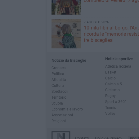
completo di venerdì 7 ag
7 AGOSTO 2026
10mila libri al borgo, l'An
ricorda le "memorie resist
tre biscegliesi
Notizie sportive
Notizie da Bisceglie
Atletica leggera
Cronaca
Basket
Politica
Calcio
Attualità
Calcio a 5
Cultura
Ciclismo
Spettacoli
Rugby
Territorio
Sport a 360°
Scuola
Tennis
Economia e lavoro
Volley
Associazioni
Religioni
Contatti
Policy e Privacy
GOCI