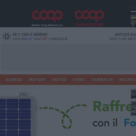
PI
Ro
36
°C
CIELO SERENO
NOTIZIE D
33°
OGGI MIN
26°
MAX
A
BISCEGLIE
DIRETTORE
ANTO
AGENDA
IREPORT
METEO
VIDEO
FARMACIE
NECROL
ab