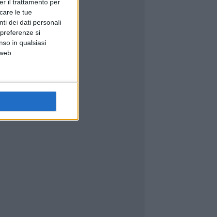
er il trattamento per
icare le tue
ti dei dati personali
 preferenze si
nso in qualsiasi
 web.