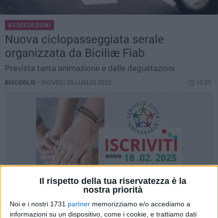
ASSOCIAZIONI
Nuova ciclopasseggiata serale
organizzata da Biciliæ Fiab
Prevista tanta animazione e delle degustazioni
BISCEGLIE -
GIOVEDÌ 28 LUGLIO 2022
10.25
Il rispetto della tua riservatezza è la
nostra priorità
Noi e i nostri 1731
partner
memorizziamo e/o accediamo a
informazioni su un dispositivo, come i cookie, e trattiamo dati