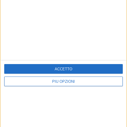
ACCETTO
PIÙ OPZIONI
Altri contenuti a tema