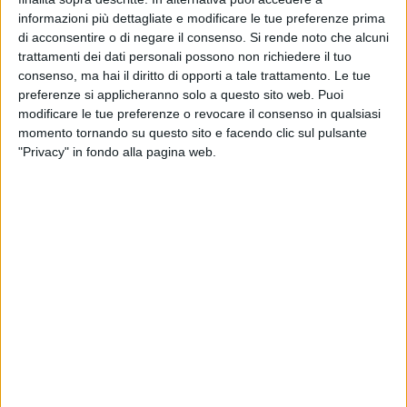
Cagno Abbrescia
, e l'assessore regionale ai lavori pubblici
informazioni più dettagliate e modificare le tue preferenze prima
Giovanni Giannini.
di acconsentire o di negare il consenso.
Si rende noto che alcuni
trattamenti dei dati personali possono non richiedere il tuo
«È con gioia ed emozione che abbiamo partecipato,
consenso, ma hai il diritto di opporti a tale trattamento. Le tue
quest'oggi, alla cerimonia d'inaugurazione della fontanina, a
preferenze si applicheranno solo a questo sito web. Puoi
modificare le tue preferenze o revocare il consenso in qualsiasi
cui fa da sfondo il murales, ispirato a una delle decorazioni
momento tornando su questo sito e facendo clic sul pulsante
pittoriche più pregevoli del nostro Palazzo. Una gioia che
"Privacy" in fondo alla pagina web.
deriva dalla soddisfazione di vedere rinata una delle tante
fontanine che punteggiano l'intero territorio urbano pugliese
unita alla consapevolezza di sapere i giovani interessati al
recupero dello straordinario patrimonio culturale, costituito
dalle centinaia di colonnine in ghisa che distribuiscono
l'acqua buona dell'Acquedotto Pugliese in tutta la regione»
ha commentato
Di Cagno Abbrescia
.
«Il recupero della fontana dopo oltre un decennio, sia dal
punto di vista funzionale che decorativo, è l'emblema di
quanto possano essere positivi i risultati quando alla base
c'è la collaborazione tra cittadini e istituzioni ma soprattutto