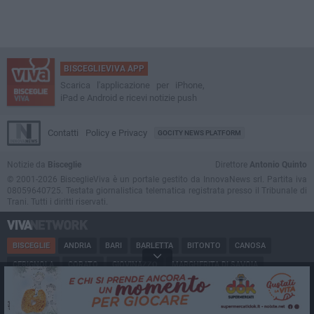
BISCEGLIEVIVA APP
Scarica l'applicazione per iPhone,
iPad e Android e ricevi notizie push
Contatti
Policy e Privacy
GOCITY NEWS PLATFORM
Notizie da
Bisceglie
Direttore
Antonio Quinto
© 2001-2026 BisceglieViva è un portale gestito da InnovaNews srl. Partita iva
08059640725. Testata giornalistica telematica registrata presso il Tribunale di
Trani. Tutti i diritti riservati.
BISCEGLIE
ANDRIA
BARI
BARLETTA
BITONTO
CANOSA
CERIGNOLA
CORATO
GIOVINAZZO
MARGHERITA DI SAVOIA
MINERVINO
MODUGNO
MOLFETTA
PUGLIA
RUVO
SAN FERDINANDO
SPINAZZOLA
TERLIZZI
TRANI
TRINITAPOLI