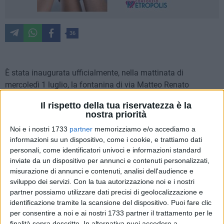
36
È stata inaugurata ufficialmente, nella mattinata di
mercoledì 1 luglio, la fontanina di via Matteo Renato
Imbriani, all'altezza dell'incrocio con via Maggiore Calò, nel
Il rispetto della tua riservatezza è la
centro di Bisceglie. Il servizio pubblico, riattivato già da
nostra priorità
tempo, avrà da sfondo una scenografia realizzata dal
Noi e i nostri 1733
partner
memorizziamo e/o accediamo a
giovane artista biscegliese
Nicola Scaglione
su impulso del
informazioni su un dispositivo, come i cookie, e trattiamo dati
movimento Bisceglie illuminata, riproducente un famoso
personali, come identificatori univoci e informazioni standard
affresco - opera di Duilio Cambellotti - della sala del
inviate da un dispositivo per annunci e contenuti personalizzati,
consiglio di Aqp all'interno del palazzo dell'acquedotto oltre
misurazione di annunci e contenuti, analisi dell'audience e
a uno skyline di Bisceglie.
sviluppo dei servizi.
Con la tua autorizzazione noi e i nostri
partner possiamo utilizzare dati precisi di geolocalizzazione e
identificazione tramite la scansione del dispositivo. Puoi fare clic
Presenti all'evento il Sindaco di Bisceglie
Angelantonio
per consentire a noi e ai nostri 1733 partner il trattamento per le
Angarano
, il presidente di Acquedotto Pugliese
Simeone Di
finalità sopra descritte. In alternativa puoi accedere a