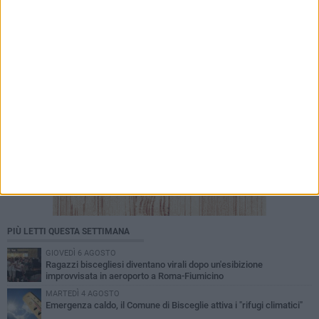
PIÙ LETTI QUESTA SETTIMANA
GIOVEDÌ 6 AGOSTO
Ragazzi biscegliesi diventano virali dopo un'esibizione
improvvisata in aeroporto a Roma-Fiumicino
MARTEDÌ 4 AGOSTO
Emergenza caldo, il Comune di Bisceglie attiva i "rifugi climatici"