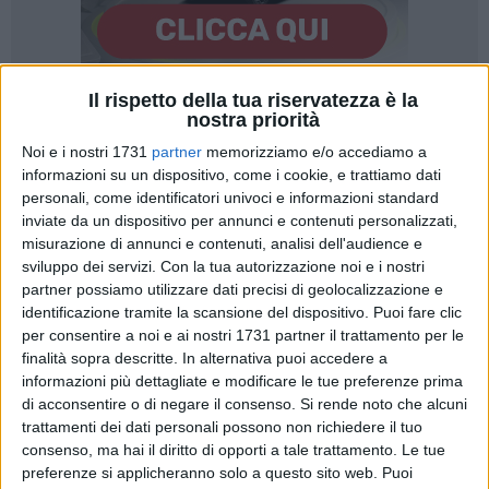
Il rispetto della tua riservatezza è la
3
nostra priorità
Noi e i nostri 1731
partner
memorizziamo e/o accediamo a
informazioni su un dispositivo, come i cookie, e trattiamo dati
personali, come identificatori univoci e informazioni standard
L'invasione di olio extra Ue alimenta il rischio di frodi e
inviate da un dispositivo per annunci e contenuti personalizzati,
inganni ai danni dei consumatori, quando le esportazioni di
misurazione di annunci e contenuti, analisi dell'audience e
olio di oliva dalla Tunisia che sono aumentare in quantità
sviluppo dei servizi.
Con la tua autorizzazione noi e i nostri
del 39,4% e l'Italia è stata il principale importatore con una
partner possiamo utilizzare dati precisi di geolocalizzazione e
quota del 26,8% di olio anche a prezzi stracciati. La
identificazione tramite la scansione del dispositivo. Puoi fare clic
denuncia arriva da Coldiretti Puglia, sulla base dei dati
per consentire a noi e ai nostri 1731 partner il trattamento per le
pubblicati dall'Osservatorio nazionale tunisino
finalità sopra descritte. In alternativa puoi accedere a
informazioni più dettagliate e modificare le tue preferenze prima
dell'agricoltura (Ongri), con la maggior parte delle
di acconsentire o di negare il consenso.
Si rende noto che alcuni
esportazioni di olio d'oliva della Tunisia che è stata diretta al
trattamenti dei dati personali possono non richiedere il tuo
mercato europeo, pari al 57,4% dei volumi esportati nei primi
consenso, ma hai il diritto di opporti a tale trattamento. Le tue
10 mesi della stagione 2024/2025, seguita dal Nord America
preferenze si applicheranno solo a questo sito web. Puoi
(27,0%) e dall'Africa (9,5%). %, seguita da Spagna (25,5%) e