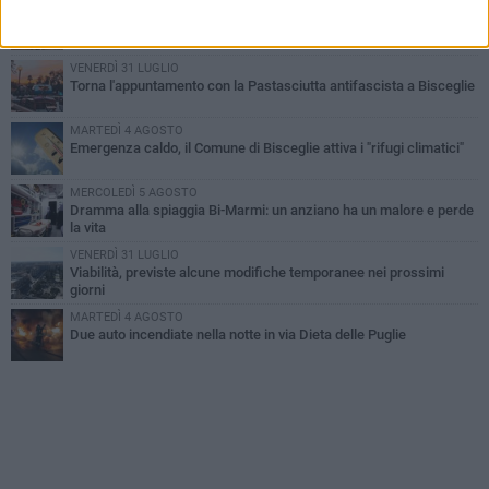
SABATO 1 AGOSTO
Contrasto allo spaccio di droga, due arresti dei carabinieri a
Bisceglie
VENERDÌ 31 LUGLIO
Torna l'appuntamento con la Pastasciutta antifascista a Bisceglie
MARTEDÌ 4 AGOSTO
Emergenza caldo, il Comune di Bisceglie attiva i "rifugi climatici"
MERCOLEDÌ 5 AGOSTO
Dramma alla spiaggia Bi-Marmi: un anziano ha un malore e perde
la vita
VENERDÌ 31 LUGLIO
Viabilità, previste alcune modifiche temporanee nei prossimi
giorni
MARTEDÌ 4 AGOSTO
Due auto incendiate nella notte in via Dieta delle Puglie