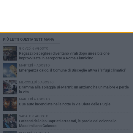
PIÙ LETTI QUESTA SETTIMANA
GIOVEDÌ 6 AGOSTO
Ragazzi biscegliesi diventano virali dopo un'esibizione
improvvisata in aeroporto a Roma-Fiumicino
MARTEDÌ 4 AGOSTO
Emergenza caldo, il Comune di Bisceglie attiva i "rifugi climatici"
MERCOLEDÌ 5 AGOSTO
Dramma alla spiaggia Bi-Marmi: un anziano ha un malore e perde
la vita
MARTEDÌ 4 AGOSTO
Due auto incendiate nella notte in via Dieta delle Puglie
SABATO 8 AGOSTO
Latitanti del clan Capriati arrestati, le parole del colonnello
Massimiliano Galasso