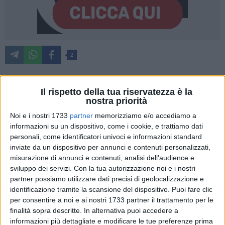
2
Il rispetto della tua riservatezza è la
Fari accesi in Puglia sulla strategia 'al ribasso' dei prezzi
nostra priorità
dell'olio che in 1 anno sono scesi del 27%, con le frodi che si
Noi e i nostri 1733
partner
memorizziamo e/o accediamo a
scoprono sempre troppo tardi, per cui servono regole più forti
informazioni su un dispositivo, come i cookie, e trattiamo dati
per evitare che le speculazioni prendano forma e tolgano
personali, come identificatori univoci e informazioni standard
valore al settore. A denunciare lo scenario speculativo che
inviate da un dispositivo per annunci e contenuti personalizzati,
sta interessando il mondo dell'olio è Coldiretti Puglia,
misurazione di annunci e contenuti, analisi dell'audience e
quando la campagna olivicola – olearia è appena iniziata,
sviluppo dei servizi.
Con la tua autorizzazione noi e i nostri
per cui servono misure di rafforzamento dei sistemi di
partner possiamo utilizzare dati precisi di geolocalizzazione e
identificazione tramite la scansione del dispositivo. Puoi fare clic
tracciabilità e controllo, anche in considerazione dei gravi
per consentire a noi e ai nostri 1733 partner il trattamento per le
squilibri produttivi e dell'aumento dei prezzi internazionali
finalità sopra descritte. In alternativa puoi accedere a
dell'olio extravergine d'oliva che hanno caratterizzato
informazioni più dettagliate e modificare le tue preferenze prima