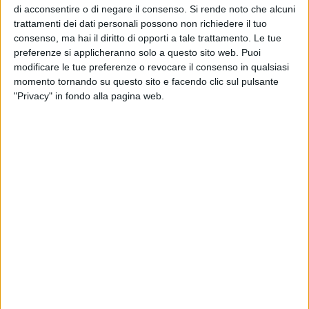
l'ultimo anno.
di acconsentire o di negare il consenso.
Si rende noto che alcuni
trattamenti dei dati personali possono non richiedere il tuo
Tutto il bacino del Mediterraneo registra un aumento di
consenso, ma hai il diritto di opporti a tale trattamento. Le tue
produzione – insiste Coldiretti Puglia – che ha aperto la
preferenze si applicheranno solo a questo sito web. Puoi
modificare le tue preferenze o revocare il consenso in qualsiasi
strada a manovre speculative che si registrano ogni anno,
momento tornando su questo sito e facendo clic sul pulsante
come nel caso della cosiddetta speculazione Borges, con
"Privacy" in fondo alla pagina web.
olio tunisino rimesso sul mercato come prodotto spagnolo
per oltre 200 milioni di euro. L'Italia, pur essendo l'unico
Paese dotato di un sistema di tracciabilità completo per
l'olio, resta scoperta sul fronte delle olive, per le quali non
esiste ancora un obbligo di registrazione dei movimenti
abbinato al fascicolo aziendale del produttore. Da qui la
proposta di estendere il Sian a livello europeo, per garantire
controlli omogenei e in tempo reale su tutta la filiera.
Altro punto critico riguarda il 'traffico di perfezionamento
attivo', che consente importazioni agevolate di olio proprio
durante la raccolta nazionale. "Non si capisce perché si
debba importare quando ancora non si conosce il livello