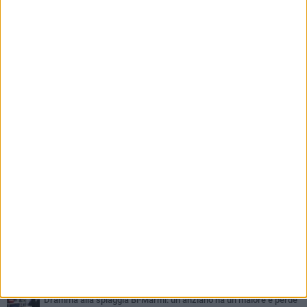
PIÙ LETTI QUESTA SETTIMANA
SABATO 1 AGOSTO
Contrasto allo spaccio di droga, due arresti dei carabinieri a
Bisceglie
MARTEDÌ 4 AGOSTO
Emergenza caldo, il Comune di Bisceglie attiva i "rifugi climatici"
MERCOLEDÌ 5 AGOSTO
Dramma alla spiaggia Bi-Marmi: un anziano ha un malore e perde