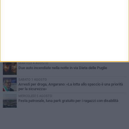
PIÙ LETTI QUESTA SETTIMANA
SABATO 1 AGOSTO
Contrasto allo spaccio di droga, due arresti dei carabinieri a
Bisceglie
MARTEDÌ 4 AGOSTO
Emergenza caldo, il Comune di Bisceglie attiva i "rifugi climatici"
MERCOLEDÌ 5 AGOSTO
Dramma alla spiaggia Bi-Marmi: un anziano ha un malore e perde
la vita
MARTEDÌ 4 AGOSTO
Due auto incendiate nella notte in via Dieta delle Puglie
SABATO 1 AGOSTO
Arresti per droga, Angarano: «La lotta allo spaccio è una priorità
per la sicurezza»
MERCOLEDÌ 5 AGOSTO
Festa patronale, luna park gratuito per i ragazzi con disabilità