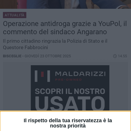
ATTUALITÀ
Operazione antidroga grazie a YouPol, il
commento del sindaco Angarano
Il primo cittadino ringrazia la Polizia di Stato e il
Questore Fabbrocini
BISCEGLIE -
GIOVEDÌ 23 OTTOBRE 2025
14.55
Il rispetto della tua riservatezza è la
nostra priorità