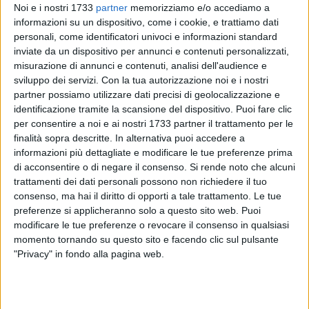
Noi e i nostri 1733
partner
memorizziamo e/o accediamo a
informazioni su un dispositivo, come i cookie, e trattiamo dati
personali, come identificatori univoci e informazioni standard
55
inviate da un dispositivo per annunci e contenuti personalizzati,
misurazione di annunci e contenuti, analisi dell'audience e
sviluppo dei servizi.
Con la tua autorizzazione noi e i nostri
partner possiamo utilizzare dati precisi di geolocalizzazione e
«Questa operazione della Polizia di Stato è la dimostrazione
identificazione tramite la scansione del dispositivo. Puoi fare clic
che la collaborazione con le Forze dell'Ordine consente di
per consentire a noi e ai nostri 1733 partner il trattamento per le
ottenere risultati concreti per la sicurezza delle nostre
finalità sopra descritte. In alternativa puoi accedere a
Comunità», è quanto dichiara il sindaco Angarano a seguito
informazioni più dettagliate e modificare le tue preferenze prima
dell'operazione antidroga condotta dalla Polizia di Stato.
di acconsentire o di negare il consenso.
Si rende noto che alcuni
trattamenti dei dati personali possono non richiedere il tuo
consenso, ma hai il diritto di opporti a tale trattamento. Le tue
«Il nostro plauso e ringraziamento - prosegue il primo
preferenze si applicheranno solo a questo sito web. Puoi
cittadino - agli agenti di Polizia e al Questore della Bat,
modificare le tue preferenze o revocare il consenso in qualsiasi
Alfredo Fabbrocini, che ha fortemente sostenuto l'utilizzo
momento tornando su questo sito e facendo clic sul pulsante
dell'applicazione YouPol per facilitare la sinergia con i
"Privacy" in fondo alla pagina web.
cittadini. Questo sistema favorisce un sistema virtuoso che
riverbera i suoi effetti positivi nel contrasto alla criminalità. E
il tutto si traduce in maggiore sicurezza e migliore qualità