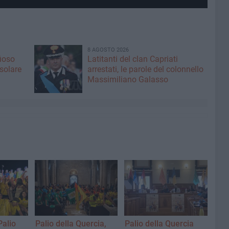
8 AGOSTO 2026
fioso
Latitanti del clan Capriati
asolare
arrestati, le parole del colonnello
Massimiliano Galasso
Palio
Palio della Quercia,
Palio della Quercia