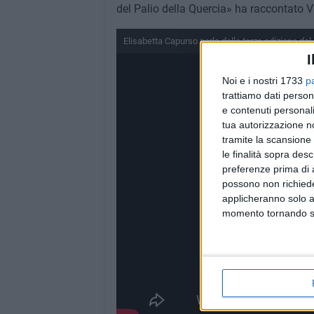
del Palio della Quercia» ha raccontato V
Elisabetta Capurso parla della terza edizione del
I
Noi e i nostri 1733
p
trattiamo dati person
e contenuti personali
tua autorizzazione no
tramite la scansione 
le finalità sopra des
preferenze prima di 
possono non richieder
applicheranno solo a
momento tornando su 