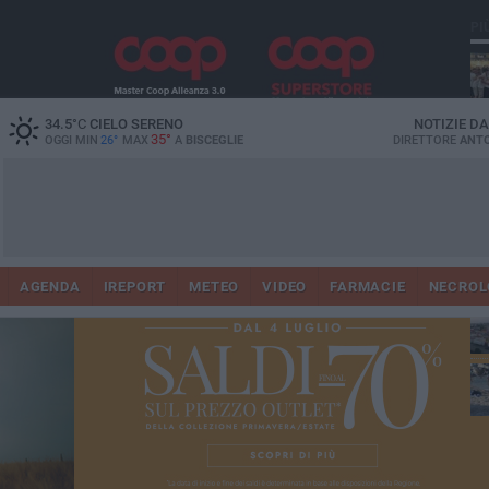
PI
Ro
34.5
°C
CIELO SERENO
NOTIZIE D
35°
OGGI MIN
26°
MAX
A
BISCEGLIE
DIRETTORE
ANTO
AGENDA
IREPORT
METEO
VIDEO
FARMACIE
NECROL
ab