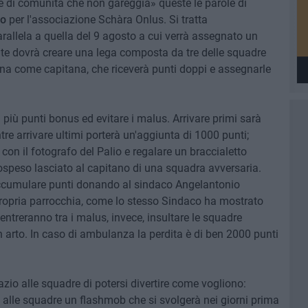
arte di comunità che non gareggia» queste le parole di
io
per l'associazione Schàra Onlus. Si tratta
allela a quella del 9 agosto a cui verrà assegnato un
te dovrà creare una lega composta da tre delle squadre
 una come capitana, che riceverà punti doppi e assegnarle
più punti bonus ed evitare i malus. Arrivare primi sarà
e arrivare ultimi porterà un'aggiunta di 1000 punti;
con il fotografo del Palio e regalare un braccialetto
 sospeso lasciato al capitano di una squadra avversaria.
ccumulare punti donando al sindaco Angelantonio
propria parrocchia, come lo stesso Sindaco ha mostrato
Rientreranno tra i malus, invece, insultare le squadre
n arto. In caso di ambulanza la perdita è di ben 2000 punti
io alle squadre di potersi divertire come vogliono:
 alle squadre un flashmob che si svolgerà nei giorni prima