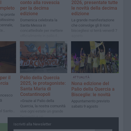
l
conto alla rovescia
2026, presentate tutte
mpleto
per la decima
le novità della decima
edizione
edizione
no pronte
bitissimo
Domenica celebrata la
La grande manifestazione
cennale,
Santa Messa in
che coinvolge gli 8 rioni
ta
concattedrale per mettere
biscegliesi si terrà venerdì 7
e Di
ufficialmente in palio il
agosto
trofeo e il drappellone della
vittoria
per il
Palio della Quercia
ATTUALITÀ
ercia
2025, le protagoniste:
Nona edizione del
Santa Maria di
Palio della Quercia a
Costantinopoli
Bisceglie: le novità
rancesco
di
«Grazie al Palio della
Appuntamento previsto
Quercia, la nostra comunità
sabato 9 agosto
l Santo
vive ogni estate un grande
fermento e un
coinvolgimento sempre
Iscriviti alla Newsletter
maggiore di adolescenti e