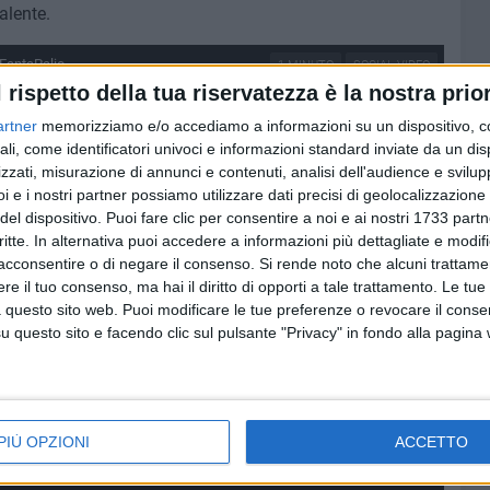
alente.
 FantaPalio
1 MINUTO
SOCIAL VIDEO
l rispetto della tua riservatezza è la nostra prior
artner
memorizziamo e/o accediamo a informazioni su un dispositivo, c
ali, come identificatori univoci e informazioni standard inviate da un di
zzati, misurazione di annunci e contenuti, analisi dell'audience e svilupp
i e i nostri partner possiamo utilizzare dati precisi di geolocalizzazione 
del dispositivo. Puoi fare clic per consentire a noi e ai nostri 1733 partn
critte. In alternativa puoi accedere a informazioni più dettagliate e modif
acconsentire o di negare il consenso.
Si rende noto che alcuni trattamen
e il tuo consenso, ma hai il diritto di opporti a tale trattamento. Le tue
 questo sito web. Puoi modificare le tue preferenze o revocare il conse
questo sito e facendo clic sul pulsante "Privacy" in fondo alla pagina
PIÙ OPZIONI
ACCETTO