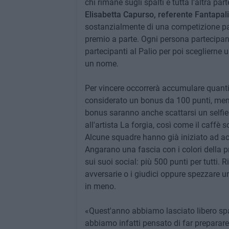
chi rimane sugli spalti e tutta l'altra p
Elisabetta Capurso, referente Fantapal
sostanzialmente di una competizione par
premio a parte. Ogni persona partecipan
partecipanti al Palio per poi sceglierne
un nome.
Per vincere occorrerà accumulare quanti 
considerato un bonus da 100 punti, mentr
bonus saranno anche scattarsi un selfie 
all'artista La forgia, così come il caffè
Alcune squadre hanno già iniziato ad a
Angarano una fascia con i colori della 
sui suoi social: più 500 punti per tutti. 
avversarie o i giudici oppure spezzare u
in meno.
«Quest'anno abbiamo lasciato libero spaz
abbiamo infatti pensato di far preparare