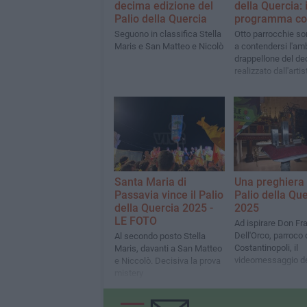
decima edizione del
della Quercia: i
Palio della Quercia
programma co
Seguono in classifica Stella
Otto parrocchie so
Maris e San Matteo e Nicolò
a contendersi l'am
drappellone del de
realizzato dall'artis
biscegliese Daniel
Benedetto
Santa Maria di
Una preghiera 
Passavia vince il Palio
Palio della Qu
della Quercia 2025 -
2025
LE FOTO
Ad ispirare Don F
Dell'Orco, parroco 
Al secondo posto Stella
Costantinopoli, il
Maris, davanti a San Matteo
videomessaggio de
e Niccolò. Decisiva la prova
Padre Leone XIV
mistery