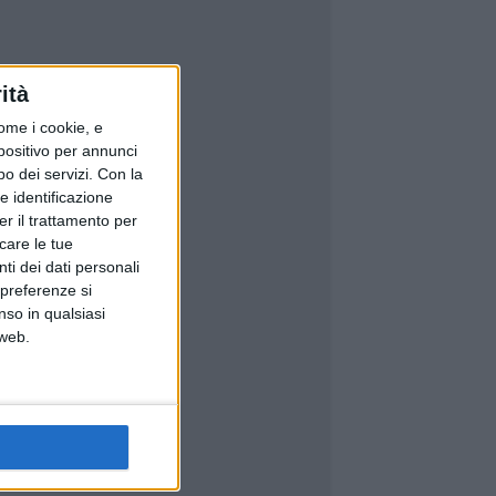
ità
ome i cookie, e
spositivo per annunci
o dei servizi.
Con la
e identificazione
er il trattamento per
icare le tue
ti dei dati personali
 preferenze si
nso in qualsiasi
 web.