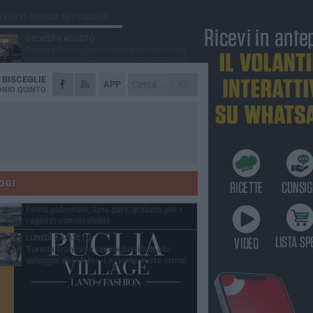
Ù LETTI QUESTA SETTIMANA
GIOVEDÌ 6 AGOSTO
Ragazzi biscegliesi diventano virali dopo
un'esibizione improvvisata in aeroporto a
ma-Fiumicino
A
BISCEGLIE
MARTEDÌ 4 AGOSTO
APP
Emergenza caldo, il Comune di Bisceglie
NIO QUINTO
attiva i "rifugi climatici"
MERCOLEDÌ 5 AGOSTO
Dramma alla spiaggia Bi-Marmi: un
anziano ha un malore e perde la vita
MARTEDÌ 4 AGOSTO
Due auto incendiate nella notte in via Dieta
delle Puglie
OGI
MERCOLEDÌ 5 AGOSTO
Festa patronale, luna park gratuito per i
ragazzi con disabilità
LUNEDÌ 3 AGOSTO
Turista francese raccoglie rifiuti alla
spiaggia del Molo: «La gente si sta ormai
ituando»