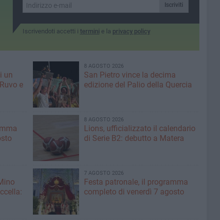
giovani» le parole di De
Iscriviti
Feudis
Iscrivendoti accetti i
termini
e la
privacy policy
8 AGOSTO 2026
i un
San Pietro vince la decima
 Ruvo e
edizione del Palio della Quercia
8 AGOSTO 2026
ramma
Lions, ufficializzato il calendario
osto
di Serie B2: debutto a Matera
7 AGOSTO 2026
 Mino
Festa patronale, il programma
ccella:
completo di venerdì 7 agosto