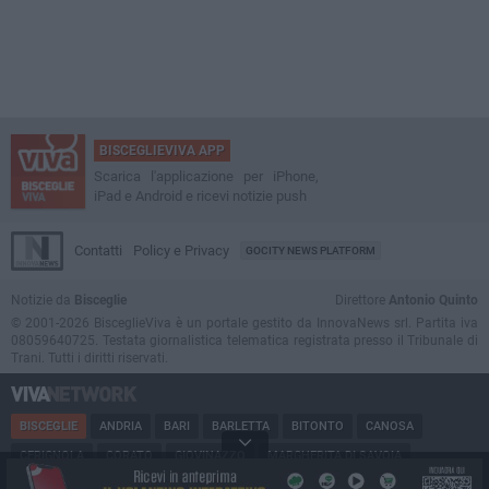
BISCEGLIEVIVA APP
Scarica l'applicazione per iPhone,
iPad e Android e ricevi notizie push
Contatti
Policy e Privacy
GOCITY NEWS PLATFORM
Notizie da
Bisceglie
Direttore
Antonio Quinto
© 2001-2026 BisceglieViva è un portale gestito da InnovaNews srl. Partita iva
08059640725. Testata giornalistica telematica registrata presso il Tribunale di
Trani. Tutti i diritti riservati.
BISCEGLIE
ANDRIA
BARI
BARLETTA
BITONTO
CANOSA
CERIGNOLA
CORATO
GIOVINAZZO
MARGHERITA DI SAVOIA
MINERVINO
MODUGNO
MOLFETTA
PUGLIA
RUVO