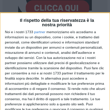
Il rispetto della tua riservatezza è la
nostra priorità
13
A cura di
Noi e i nostri 1733
partner
memorizziamo e/o accediamo a
SERENA DE MUSSO
informazioni su un dispositivo, come i cookie, e trattiamo dati
personali, come identificatori univoci e informazioni standard
inviate da un dispositivo per annunci e contenuti personalizzati,
«Quando me lo hanno chiesto sono stata molto onorata
misurazione di annunci e contenuti, analisi dell'audience e
perché "palio" significa proprio mantello. Ho deciso di
sviluppo dei servizi.
Con la tua autorizzazione noi e i nostri
partner possiamo utilizzare dati precisi di geolocalizzazione e
rappresentare una ascesa: Bisceglie infatti è dipinta proprio
identificazione tramite la scansione del dispositivo. Puoi fare clic
su una nuvola» queste le parole di
Annalisa La Forgia,
per consentire a noi e ai nostri 1733 partner il trattamento per le
artista locale
a cui è stato attribuito il compito di realizzare il
finalità sopra descritte. In alternativa puoi accedere a
drappellone della Vittoria in occasione della
9ª edizione del
informazioni più dettagliate e modificare le tue preferenze prima
Palio Della Quercia
.
di acconsentire o di negare il consenso.
Si rende noto che alcuni
trattamenti dei dati personali possono non richiedere il tuo
Dopo Marco di Domizio nel 2023 e Nadia Simone nel 2024,
consenso, ma hai il diritto di opporti a tale trattamento. Le tue
preferenze si applicheranno solo a questo sito web. Puoi
l'arduo compito è toccato a La Forgia,
artista poliedrica e
modificare le tue preferenze o revocare il consenso in qualsiasi