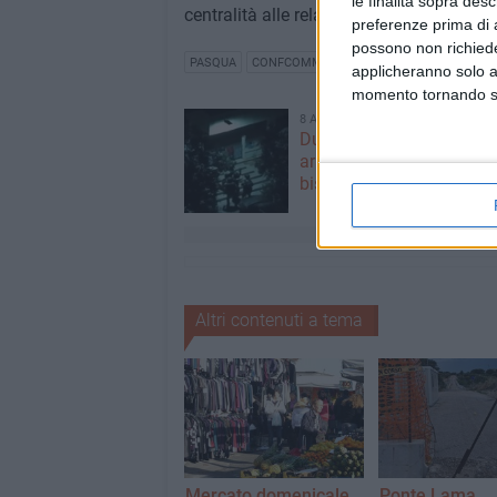
le finalità sopra des
centralità alle relazioni e contribuisce a 
preferenze prima di 
possono non richieder
PASQUA
CONFCOMMERCIO
CONFCOMMERCIO BIS
applicheranno solo a
momento tornando su 
8 AGOSTO 2026
Due latitanti del clan Capr
arrestati in un casolare d
biscegliese
Altri contenuti a tema
Mercato domenicale
Ponte Lama,