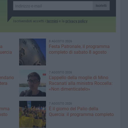
del territorio»
a prezzi convenienti»
Iscriviti
Iscrivendoti accetti i
termini
e la
privacy policy
8 AGOSTO 2026
ma
Festa Patronale, il programma
Quercia
completo di sabato 8 agosto
7 AGOSTO 2026
lendario
L'appello della moglie di Mino
tera
Racanati alla ministra Roccella:
«Non dimenticatelo»
7 AGOSTO 2026
ramma
È il giorno del Palio della
osto
Quercia: il programma completo