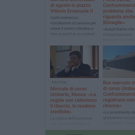
di agosto in piazza
Confcommerci
Vittorio Emanuele II
problema che
riguarda anch
Confcommercio:
Bisceglie»
«Un'ulteriore occasione per
vivere il centro cittadino e
«Auspichiamo che 
fare acquisti in un contesto
Comuni possano
piacevole e ricco di
intensificare ogni 
opportunità»
utile per accelerare
soluzione della vi
Box mercato st
POLITICA
di corso Umber
Mercato di corso
Confcommercio
Umberto, Musco: «Le
registrano no
regole non rallentano
rinunce»
il rilancio, lo rendono
credibile»
«Lo scorrimento de
graduatoria non p
La replica dell'assessore
interpretato come
alle attività produttive a
ripartenza, ma com
Confcommercio
dovuto»