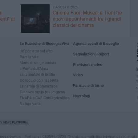
7 AGOSTO 2026
pi
Cinema Fuori Museo, a Trani tre
enti" di
nuovi appuntamenti tra i grandi
classici del cinema
Le Rubriche di BisceglieViva
Agenda eventi di Bisceglie
Un pediatra sul web
Segnalazioni iReport
Dare la vita
Morte di un gettonista
Previsioni meteo
Il Ponte dell'Almà
I
Le ragnatele di Ersilia
Video
R
Colloquio con l'assente
B
Farmacie di turno
Le parole di Sherazade
a
T-innova per la tua impresa
Necrologi
ENAPA e CAF Confagricoltura
Natura varia
TY NEWS PLATFORM
vaNews srl. Partita iva 08059640725. Testata giornalistica telematica registrata press