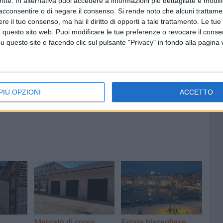
critte. In alternativa puoi accedere a informazioni più dettagliate e modif
rendere la città ancora più unita e solidale.
acconsentire o di negare il consenso.
Si rende noto che alcuni trattamen
e il tuo consenso, ma hai il diritto di opporti a tale trattamento. Le tue
CEGLIE
ASSOLOCALI BISCEGLIE
ASSOLOCALI
 questo sito web. Puoi modificare le tue preferenze o revocare il conse
questo sito e facendo clic sul pulsante "Privacy" in fondo alla pagina
8 AGOSTO 2026
iati
Latitanti del clan Capriati
ell'agro
arrestati, le parole del colonnello
Massimiliano Galasso
PIÙ OPZIONI
ACCETTO
Mercato di corso
Estate biscegliese,