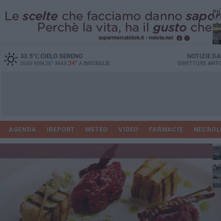
PI
Ro
33.5
°C
CIELO SERENO
NOTIZIE D
34°
OGGI MIN
26°
MAX
A
BISCEGLIE
DIRETTORE
ANTO
AGENDA
IREPORT
METEO
VIDEO
FARMACIE
NECROL
ab