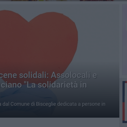
ene solidali: Assolocali e
iano "La solidarietà in
ata dal Comune di Bisceglie dedicata a persone in