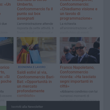
o: «Un
Umberto,
Confcommercio:
Confcommercio fa il
«Chiediamo visione e
e
punto sui box
un tavolo di
assegnati
programmazione»
i due
L'amministrazione attende
La richiesta
risposta da sette attività. 8
all'amministrazione: «Si
azione
finora i locali confermati e
pianifichino gli eventi
 la
attribuiti
durante tutto l'anno insieme
cenda»
ad associazioni, operatori
turistici e organizzazioni di
categoria»
orico
Franco Napoletano,
ECONOMIA E LAVORO
to,
Confcommercio
Saldi estivi al via,
: «Si
ricorda: «Ha lasciato
Confcommercio Bari-
n poche
segni importanti in
Bat: «Opportunità in
città»
un mercato
profondamente
lla
«Abbiamo condiviso con lui
cambiato»
uò essere
numerosi momenti di
 una
confronto e collaborazione a
Il presidente D'Ingeo:
e un atto
favore delle imprese, del
«Consentono ai clienti di
Iscriviti alla Newsletter
commercio e dello sviluppo
acquistare prodotti di qualità