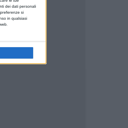
icare le tue
ti dei dati personali
 preferenze si
nso in qualsiasi
 web.