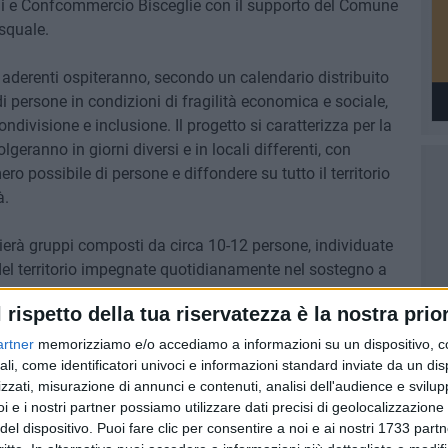
cali e Confcommercio Bisceglie con il supporto del Comune
asquale.
one aderenti ospiteranno, secondo un calendario distribuito
di persone in condizioni di fragilità economica e sociale,
divisione e inclusione. Il progetto si caratterizza per la
geranno in giorni diversi e in locali differenti, con
ro possibile di persone e diffondere su tutto il territorio
à.
lierà gruppi composti da circa 10-12 persone, individuate
 del territorio impegnate quotidianamente nel sostegno a
do gratuitamente un pasto e, soprattutto, un'occasione di
l rispetto della tua riservatezza è la nostra prior
artner
memorizziamo e/o accediamo a informazioni su un dispositivo, c
egli eventi pasquali, rafforzando il valore di questo
ali, come identificatori univoci e informazioni standard inviate da un di
zzati, misurazione di annunci e contenuti, analisi dell'audience e svilupp
one agli altri e condivisione. Un esempio di
i e i nostri partner possiamo utilizzare dati precisi di geolocalizzazione 
ni e attività locali, capace di generare valore sociale e di
del dispositivo. Puoi fare clic per consentire a noi e ai nostri 1733 partn
Un gesto semplice ma significativo, che restituisce