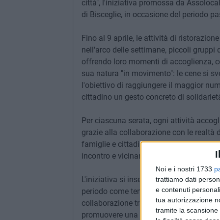
città", l'iniziativa promossa da Assolo
di Bisceglie, in occasione del periodo p
Fino al 9 aprile, le attività di ristorazi
nell'arco delle settimane, piccoli gruppi 
offrendo loro momenti di accoglienza, con
sua natura "in movimento": le cene si svol
l'obiettivo di raggiungere il maggior nume
cittadino un gesto concreto di solidariet
Per ciascuna serata, ogni attività accog
grazie alla collaborazione con le realtà
famiglie e cittadini in difficoltà, offren
I
incontro e vicinanza.
Noi e i nostri 1733
p
L'iniziativa si inserisce nel programma d
trattiamo dati person
e contenuti personali
periodo come tempo di comunità, attenzi
tua autorizzazione no
collaborazione tra istituzioni, associazio
tramite la scansione 
promuovere una cultura dell'inclusione. 