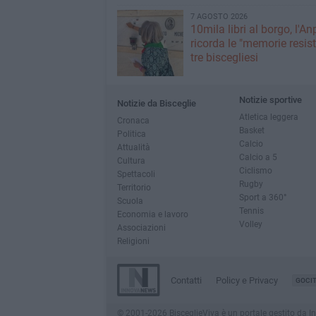
7 AGOSTO 2026
10mila libri al borgo, l'An
ricorda le "memorie resist
tre biscegliesi
Notizie sportive
Notizie da Bisceglie
Atletica leggera
Cronaca
Basket
Politica
Calcio
Attualità
Calcio a 5
Cultura
Ciclismo
Spettacoli
Rugby
Territorio
Sport a 360°
Scuola
Tennis
Economia e lavoro
Volley
Associazioni
Religioni
Contatti
Policy e Privacy
GOCI
© 2001-2026 BisceglieViva è un portale gestito da Inno