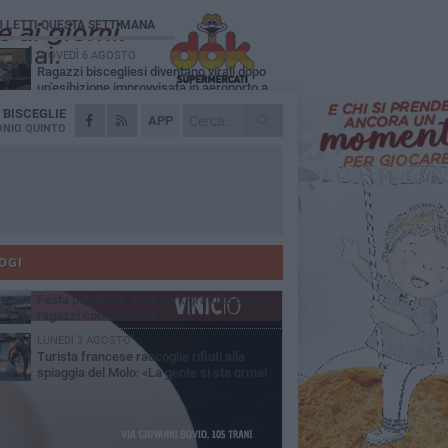
Ù LETTI QUESTA SETTIMANA
GIOVEDÌ 6 AGOSTO
Ragazzi biscegliesi diventano virali dopo
un'esibizione improvvisata in aeroporto a
ma-Fiumicino
A
BISCEGLIE
MARTEDÌ 4 AGOSTO
APP
Emergenza caldo, il Comune di Bisceglie
NIO QUINTO
attiva i "rifugi climatici"
MERCOLEDÌ 5 AGOSTO
Dramma alla spiaggia Bi-Marmi: un
anziano ha un malore e perde la vita
MARTEDÌ 4 AGOSTO
Due auto incendiate nella notte in via Dieta
delle Puglie
OGI
MERCOLEDÌ 5 AGOSTO
Festa patronale, luna park gratuito per i
ragazzi con disabilità
LUNEDÌ 3 AGOSTO
Turista francese raccoglie rifiuti alla
spiaggia del Molo: «La gente si sta ormai
ituando»