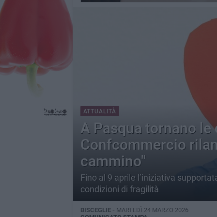
ATTUALITÀ
A Pasqua tornano le c
Confcommercio rilanc
cammino"
Fino al 9 aprile l’iniziativa support
condizioni di fragilità
BISCEGLIE -
MARTEDÌ 24 MARZO 2026