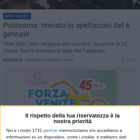
SPETTACOLI
Politeama: rinviato lo spettacolo del 6
gennaio
"Non tutti i ladri vengono per nuocere" spostato al 22
marzo. Resta invariata la data del 7 gennaio
BISCEGLIE -
GIOVEDÌ 4 GENNAIO 2024
18.11
Il rispetto della tua riservatezza è la
nostra priorità
Noi e i nostri 1731
partner
memorizziamo e/o accediamo a
informazioni su un dispositivo, come i cookie, e trattiamo dati