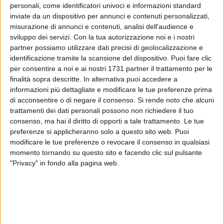
personali, come identificatori univoci e informazioni standard
inviate da un dispositivo per annunci e contenuti personalizzati,
misurazione di annunci e contenuti, analisi dell'audience e
14
sviluppo dei servizi.
Con la tua autorizzazione noi e i nostri
partner possiamo utilizzare dati precisi di geolocalizzazione e
identificazione tramite la scansione del dispositivo. Puoi fare clic
per consentire a noi e ai nostri 1731 partner il trattamento per le
Il Teatro Pubblico Pugliese ha comunicato lo
spostamento
finalità sopra descritte. In alternativa puoi accedere a
dal 6 gennaio al 22 marzo 2024
dello spettacolo 'Non tutti i
informazioni più dettagliate e modificare le tue preferenze prima
ladri vengono per nuocere', previsto al
Politeama di
di acconsentire o di negare il consenso.
Si rende noto che alcuni
Bisceglie
.
trattamenti dei dati personali possono non richiedere il tuo
consenso, ma hai il diritto di opporti a tale trattamento. Le tue
preferenze si applicheranno solo a questo sito web. Puoi
Confermato invece lo spettacolo previsto per il 7 gennaio
modificare le tue preferenze o revocare il consenso in qualsiasi
alle ore 21.00
, incluso nell'abbonamento della stagione
momento tornando su questo sito e facendo clic sul pulsante
teatrale 2024.
"Privacy" in fondo alla pagina web.
CULTURA
Parte la stagione teatrale di Bisceglie: questo
weekend in programma "Non tutti i ladri
vengono per nuocere"