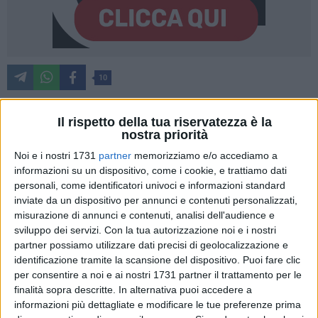
10
Il rispetto della tua riservatezza è la
Annunciata la cinquina dei romanzi finalisti della decima
nostra priorità
edizione del
"Premio Fondazione Megamark - Incontri di
Noi e i nostri 1731
partner
memorizziamo e/o accediamo a
Dialoghi"
rivolto agli autori esordienti nel campo della
informazioni su un dispositivo, come i cookie, e trattiamo dati
narrativa che da quest'anno gode anche dei
patrocini
personali, come identificatori univoci e informazioni standard
inviate da un dispositivo per annunci e contenuti personalizzati,
dell'assessorato alla Cultura della
Regione Puglia
, del
PACT
misurazione di annunci e contenuti, analisi dell'audience e
(Polo Arti Cultura Turismo della Regione Puglia) e della
Città
sviluppo dei servizi.
Con la tua autorizzazione noi e i nostri
di Trani.
partner possiamo utilizzare dati precisi di geolocalizzazione e
identificazione tramite la scansione del dispositivo. Puoi fare clic
Sono state 116 le opere prime (record di partecipazioni dalla
per consentire a noi e ai nostri 1731 partner il trattamento per le
nascita del premio), proposte da
73 case editrici
di tutta
finalità sopra descritte. In alternativa puoi accedere a
Italia, lette e valutate dalla giuria degli esperti, presieduta
informazioni più dettagliate e modificare le tue preferenze prima