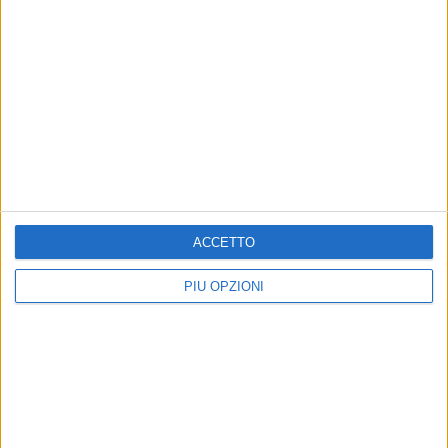
Altri contenuti a tema
ACCETTO
PIÙ OPZIONI
“Premio Fondazione
TERRITORIO
Megamark - Incontri di
Raccolta Alimentare
Dialoghi”, la cinquina dei
promossa dall’Associazione
romanzi finalisti
Orizzonti: raccolte 6,8