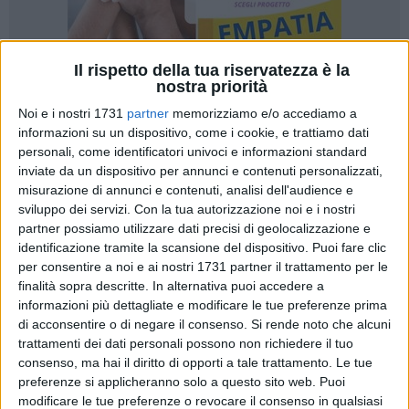
Il rispetto della tua riservatezza è la
nostra priorità
Noi e i nostri 1731
partner
memorizziamo e/o accediamo a
2
informazioni su un dispositivo, come i cookie, e trattiamo dati
personali, come identificatori univoci e informazioni standard
Si rinnova anche quest'anno l'impegno con la solidarietà
inviate da un dispositivo per annunci e contenuti personalizzati,
della
Fondazione Megamark
di Trani, onlus dell'omonimo
misurazione di annunci e contenuti, analisi dell'audience e
Gruppo, con la presentazione della tredicesima edizione di
sviluppo dei servizi.
Con la tua autorizzazione noi e i nostri
'Orizzonti solidali'
, l'annuale bando di concorso destinato al
partner possiamo utilizzare dati precisi di geolocalizzazione e
terzo settore pugliese promosso dalla Fondazione in
identificazione tramite la scansione del dispositivo. Puoi fare clic
collaborazione con i supermercati A&O, Dok e Famila.
per consentire a noi e ai nostri 1731 partner il trattamento per le
finalità sopra descritte. In alternativa puoi accedere a
informazioni più dettagliate e modificare le tue preferenze prima
Due le novità assolute di questa edizione: i fondi messi a
di acconsentire o di negare il consenso.
Si rende noto che alcuni
disposizione – che passano dai 250mila euro stanziati nel
trattamenti dei dati personali possono non richiedere il tuo
2024 a 300mila euro - e l'abbandono scolastico che diventa,
consenso, ma hai il diritto di opporti a tale trattamento. Le tue
a tutti gli effetti, il quinto ambito del bando oltre ai quattro
preferenze si applicheranno solo a questo sito web. Puoi
presenti sin dalla prima edizione del 2012.
modificare le tue preferenze o revocare il consenso in qualsiasi