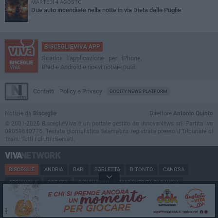
MARTEDÌ 4 AGOSTO
Due auto incendiate nella notte in via Dieta delle Puglie
BISCEGLIEVIVA APP
Scarica l'applicazione per iPhone,
iPad e Android e ricevi notizie push
Contatti
Policy e Privacy
GOCITY NEWS PLATFORM
Notizie da
Bisceglie
Direttore
Antonio Quinto
© 2001-2026 BisceglieViva è un portale gestito da InnovaNews srl. Partita iva
08059640725. Testata giornalistica telematica registrata presso il Tribunale di
Trani. Tutti i diritti riservati.
BISCEGLIE
ANDRIA
BARI
BARLETTA
BITONTO
CANOSA
CERIGNOLA
CORATO
GIOVINAZZO
MARGHERITA DI SAVOIA
MINERVINO
MODUGNO
MOLFETTA
PUGLIA
RUVO
SAN FERDINANDO
SPINAZZOLA
TERLIZZI
TRANI
TRINITAPOLI