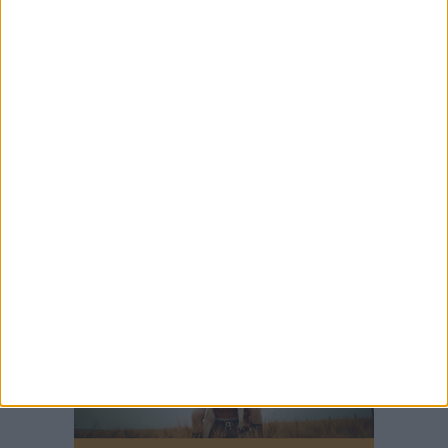
6 AGOSTO 2026
Bisceglie inserito nel girone H: ecco tutte le
avversarie
6 AGOSTO 2026
Il Bisceglie ufficializza l'estremo difensore
Paolo De Lucci
6 AGOSTO 2026
Colpo Unione: Sergio Diaz è un nuovo
centrocampista azzurro