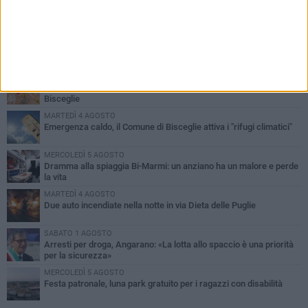
PIÙ LETTI QUESTA SETTIMANA
SABATO 1 AGOSTO
Contrasto allo spaccio di droga, due arresti dei carabinieri a
Bisceglie
MARTEDÌ 4 AGOSTO
Emergenza caldo, il Comune di Bisceglie attiva i "rifugi climatici"
MERCOLEDÌ 5 AGOSTO
Dramma alla spiaggia Bi-Marmi: un anziano ha un malore e perde
la vita
MARTEDÌ 4 AGOSTO
Due auto incendiate nella notte in via Dieta delle Puglie
SABATO 1 AGOSTO
Arresti per droga, Angarano: «La lotta allo spaccio è una priorità
per la sicurezza»
MERCOLEDÌ 5 AGOSTO
Festa patronale, luna park gratuito per i ragazzi con disabilità