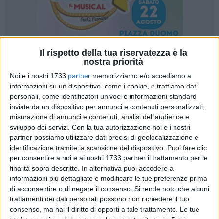
Il rispetto della tua riservatezza è la
nostra priorità
9
Noi e i nostri 1733
partner
memorizziamo e/o accediamo a
informazioni su un dispositivo, come i cookie, e trattiamo dati
personali, come identificatori univoci e informazioni standard
Sono 60 le borse di studio, per un totale di oltre 87mila euro,
inviate da un dispositivo per annunci e contenuti personalizzati,
misurazione di annunci e contenuti, analisi dell'audience e
consegnate nel corso della cerimonia di premiazione della
sviluppo dei servizi.
Con la tua autorizzazione noi e i nostri
quattordicesima edizione di
"Giovani talenti",
l'iniziativa
partner possiamo utilizzare dati precisi di geolocalizzazione e
promossa dalla
Fondazione Megamark
di Trani, onlus
identificazione tramite la scansione del dispositivo. Puoi fare clic
dell'omonimo gruppo, leader del sud Italia nella distribuzione
per consentire a noi e ai nostri 1733 partner il trattamento per le
moderna con quasi 600 punti vendita a insegna A&O, Dok,
finalità sopra descritte. In alternativa puoi accedere a
Famila e Sole365.
informazioni più dettagliate e modificare le tue preferenze prima
di acconsentire o di negare il consenso.
Si rende noto che alcuni
trattamenti dei dati personali possono non richiedere il tuo
"
Giovani talenti
" è il bando riservato ai figli dei dipendenti del
consenso, ma hai il diritto di opporti a tale trattamento. Le tue
Gruppo che ha l'obiettivo di contribuire, in concreto, alla