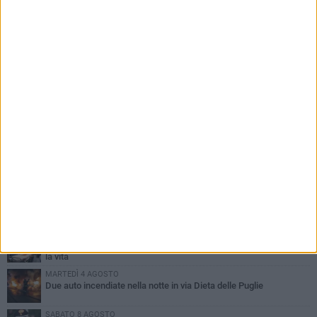
PIÙ LETTI QUESTA SETTIMANA
GIOVEDÌ 6 AGOSTO
Ragazzi biscegliesi diventano virali dopo un'esibizione
improvvisata in aeroporto a Roma-Fiumicino
MARTEDÌ 4 AGOSTO
Emergenza caldo, il Comune di Bisceglie attiva i "rifugi climatici"
MERCOLEDÌ 5 AGOSTO
Dramma alla spiaggia Bi-Marmi: un anziano ha un malore e perde
la vita
MARTEDÌ 4 AGOSTO
Due auto incendiate nella notte in via Dieta delle Puglie
SABATO 8 AGOSTO