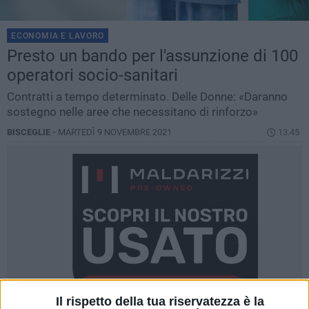
ECONOMIA E LAVORO
Presto un bando per l'assunzione di 100
operatori socio-sanitari
Contratti a tempo determinato. Delle Donne: «Daranno
sostegno nelle aree che necessitano di rinforzo»
BISCEGLIE -
MARTEDÌ 9 NOVEMBRE 2021
13.45
Il rispetto della tua riservatezza è la