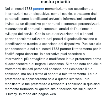
nostra priorità
Noi e i nostri 1733
partner
memorizziamo e/o accediamo a
informazioni su un dispositivo, come i cookie, e trattiamo dati
36
personali, come identificatori univoci e informazioni standard
inviate da un dispositivo per annunci e contenuti personalizzati,
misurazione di annunci e contenuti, analisi dell'audience e
sviluppo dei servizi.
Con la tua autorizzazione noi e i nostri
Sanitaservice Asl Bt pubblicherà a breve un bando per
partner possiamo utilizzare dati precisi di geolocalizzazione e
l'assunzione a tempo determinato di circa 100 operatori
identificazione tramite la scansione del dispositivo. Puoi fare clic
socio-sanitari nelle more della definizione del business plan,
per consentire a noi e ai nostri 1733 partner il trattamento per le
atto preliminare per le successive assunzioni a tempo
finalità sopra descritte. In alternativa puoi accedere a
indeterminato.
informazioni più dettagliate e modificare le tue preferenze prima
di acconsentire o di negare il consenso.
Si rende noto che alcuni
trattamenti dei dati personali possono non richiedere il tuo
«Il bando ha l'obiettivo di far fronte alle esigenze espresse su
consenso, ma hai il diritto di opporti a tale trattamento. Le tue
tutte le nostre strutture di assistenza, sia ospedaliere che
preferenze si applicheranno solo a questo sito web. Puoi
territoriali» ha affermato
Alessandro Delle Donne
,
modificare le tue preferenze o revocare il consenso in qualsiasi
Commissario straordinario Asl Bt. «La procedura ad
momento tornando su questo sito e facendo clic sul pulsante
evidenza pubblica è il risultato di un lavoro di analisi
"Privacy" in fondo alla pagina web.
dettagliato che in questi mesi ci ha visti impegnati su tavoli
di concertazione con i sindacati e soprattutto con