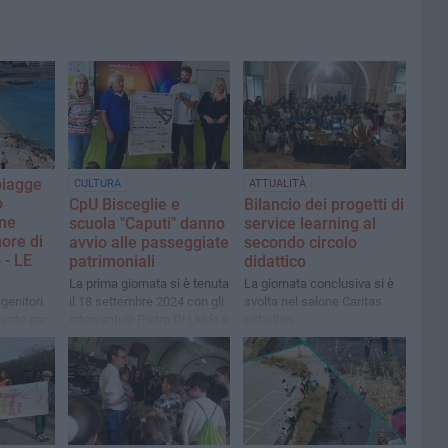
piagge
CULTURA
ATTUALITÀ
o
CpU Bisceglie e
Bilancio dei progetti di
one
scuola "Caputi" danno
service learning al
nore di
avvio alle passeggiate
secondo circolo
 - LE
patrimoniali
didattico
La prima giornata si è tenuta
La giornata conclusiva si è
genitori
il 18 settembre 2024 con gli
svolta nel salone Caritas
ente per
interventi di Pietro Di Liddo e
cittadino
ta alla
Donato Castellano
e dell’ex