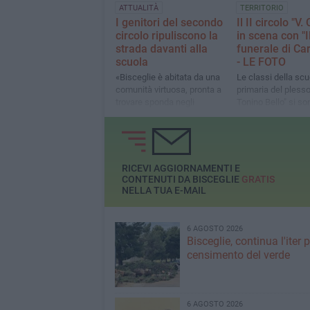
ATTUALITÀ
TERRITORIO
I genitori del secondo
Il II circolo "V.
circolo ripuliscono la
in scena con "I
strada davanti alla
funerale di Ca
scuola
- LE FOTO
«Bisceglie è abitata da una
Le classi della scu
comunità virtuosa, pronta a
primaria del pless
trovare sponda negli
Tonino Bello" si so
amministratori che sanno
apprestate a festeg
sostenerla»
Carnevale rievocan
antiche tradizioni
RICEVI AGGIORNAMENTI E
CONTENUTI DA BISCEGLIE
GRATIS
NELLA TUA E-MAIL
6 AGOSTO 2026
Bisceglie, continua l'iter pe
censimento del verde
6 AGOSTO 2026