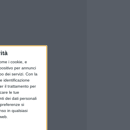
ità
ome i cookie, e
spositivo per annunci
o dei servizi.
Con la
e identificazione
er il trattamento per
icare le tue
ti dei dati personali
 preferenze si
nso in qualsiasi
 web.