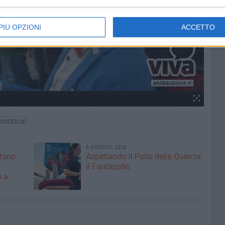
PIÙ OPZIONI
ACCETTO
BISCEGLIE
6 AGOSTO 2026
ntano
Aspettando il Palio della Quercia:
il Fantapalio
o a