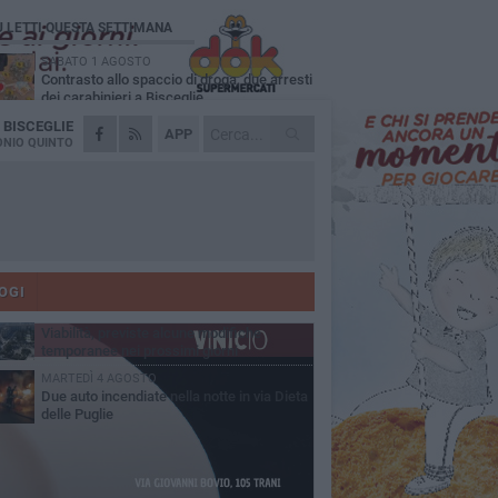
Ù LETTI QUESTA SETTIMANA
SABATO 1 AGOSTO
Contrasto allo spaccio di droga, due arresti
dei carabinieri a Bisceglie
A
BISCEGLIE
VENERDÌ 31 LUGLIO
APP
Torna l'appuntamento con la Pastasciutta
NIO QUINTO
antifascista a Bisceglie
MARTEDÌ 4 AGOSTO
Emergenza caldo, il Comune di Bisceglie
attiva i "rifugi climatici"
MERCOLEDÌ 5 AGOSTO
Dramma alla spiaggia Bi-Marmi: un
anziano ha un malore e perde la vita
OGI
VENERDÌ 31 LUGLIO
Viabilità, previste alcune modifiche
temporanee nei prossimi giorni
MARTEDÌ 4 AGOSTO
Due auto incendiate nella notte in via Dieta
delle Puglie