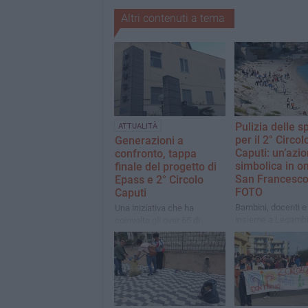
Altri contenuti a tema
Pulizia delle s
ATTUALITÀ
per il 2° Circol
Generazioni a
Caputi: un’azi
confronto, tappa
simbolica in o
finale del progetto di
San Francesco
Epass e 2° Circolo
FOTO
Caputi
Bambini, docenti e 
Una iniziativa che ha
insieme a Legambi
coinvolto gli over 65 di
una giornata dedica
Spazio Open e gli alunni
pulizia delle spiagg
delle quarte e quinte del
Macello
plesso di via Martiri di via
Fani. Appuntamento
mercoledì 28 maggio alle
17.30 presso Epass