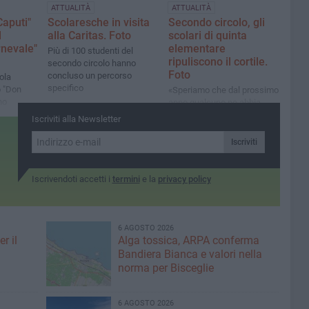
ATTUALITÀ
ATTUALITÀ
 Caputi"
Scolaresche in visita
Secondo circolo, gli
l
alla Caritas. Foto
scolari di quinta
rnevale"
elementare
Più di 100 studenti del
ripuliscono il cortile.
secondo circolo hanno
Foto
concluso un percorso
ola
specifico
o "Don
«Speriamo che dal prossimo
no
anno qualcuno ne abbia
giare il
cura»
Iscriviti alla Newsletter
do le
Iscriviti
Iscrivendoti accetti i
termini
e la
privacy policy
6 AGOSTO 2026
r il
Alga tossica, ARPA conferma
Bandiera Bianca e valori nella
norma per Bisceglie
6 AGOSTO 2026