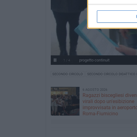
progetto continuit
1
/
4
SECONDO CIRCOLO
SECONDO CIRCOLO DIDATTICO 
6 AGOSTO 2026
Ragazzi biscegliesi dive
virali dopo un'esibizione
improvvisata in aeroport
Roma-Fiumicino