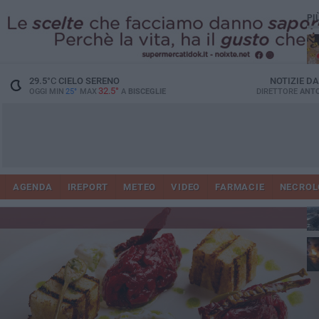
PI
29.5
°C
CIELO SERENO
NOTIZIE D
32.5°
OGGI MIN
25°
MAX
A
BISCEGLIE
DIRETTORE
ANTO
AGENDA
IREPORT
METEO
VIDEO
FARMACIE
NECROL