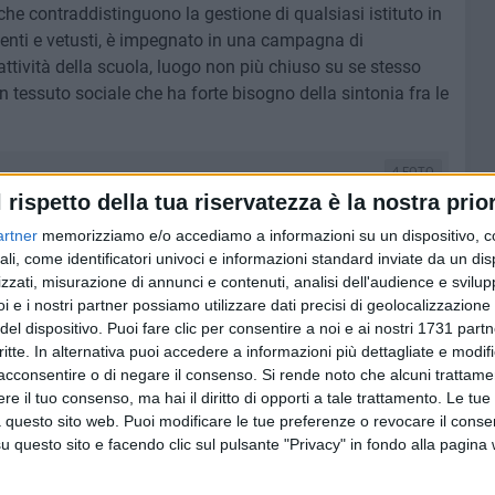
 che contraddistinguono la gestione di qualsiasi istituto in
scenti e vetusti, è impegnato in una campagna di
attività della scuola, luogo non più chiuso su se stesso
tessuto sociale che ha forte bisogno della sintonia fra le
4 FOTO
l rispetto della tua riservatezza è la nostra prior
artner
memorizziamo e/o accediamo a informazioni su un dispositivo, c
ali, come identificatori univoci e informazioni standard inviate da un di
zzati, misurazione di annunci e contenuti, analisi dell'audience e svilupp
i e i nostri partner possiamo utilizzare dati precisi di geolocalizzazione 
del dispositivo. Puoi fare clic per consentire a noi e ai nostri 1731 partn
critte. In alternativa puoi accedere a informazioni più dettagliate e modif
acconsentire o di negare il consenso.
Si rende noto che alcuni trattamen
e il tuo consenso, ma hai il diritto di opporti a tale trattamento. Le tue
 questo sito web. Puoi modificare le tue preferenze o revocare il conse
questo sito e facendo clic sul pulsante "Privacy" in fondo alla pagina