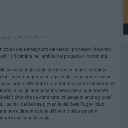
d by
anizzato dalle insegnanti del plesso "professor Vincenzo
edì 11 dicembre nell'ambito del progetto di continuità.
lle tre sezioni di scuola dell'infanzia hanno compiuto,
io tour, accompagnati dai ragazzi delle due quinte classi
peculiarità dell'istituto. La mattinata è stata ulteriormente
nario in cui gli alunni hanno preparato alcuni prodotti
cialdella") oltre che da canti natalizi (eseguiti anche giovedì
i. I tecnici del settore giovanile del Bees Rugby (club
na breve dimostrazione all'interno della palestra,
ntatto con la palla ovale.