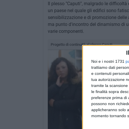
Il plesso "Caputi", malgrado le difficoltà
un paese nel quale gli edifici sono fati
sensibilizzazione e di promozione delle 
ma punto d'incontro del dinamismo di un 
varie componenti.
Progetto di continuità al plesso Caputi
I
Noi e i nostri 1731
p
trattiamo dati person
e contenuti personali
tua autorizzazione no
tramite la scansione 
le finalità sopra des
preferenze prima di 
possono non richieder
applicheranno solo a
momento tornando su 