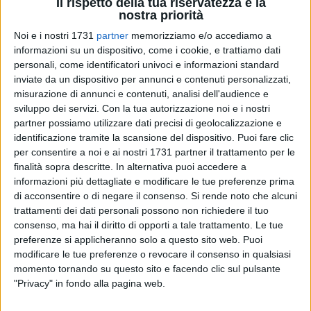
Il rispetto della tua riservatezza è la
nostra priorità
Noi e i nostri 1731
partner
memorizziamo e/o accediamo a
informazioni su un dispositivo, come i cookie, e trattiamo dati
1
personali, come identificatori univoci e informazioni standard
inviate da un dispositivo per annunci e contenuti personalizzati,
misurazione di annunci e contenuti, analisi dell'audience e
Epidemia da Covid-19, interventi di sostegno, cessione di
sviluppo dei servizi.
Con la tua autorizzazione noi e i nostri
crediti fiscali, Pnrr, criminalità organizzata. Sono molteplici
partner possiamo utilizzare dati precisi di geolocalizzazione e
gli ambiti all'interno dei quali l'Unità di informazione
identificazione tramite la scansione del dispositivo. Puoi fare clic
per consentire a noi e ai nostri 1731 partner il trattamento per le
finanziaria ha individuato ed evidenziato elementi di rischio
finalità sopra descritte. In alternativa puoi accedere a
che possono comportare distorsioni nell'utilizzo delle risorse
informazioni più dettagliate e modificare le tue preferenze prima
pubbliche e minacciare dell'integrità dell'economia legale. Di
di acconsentire o di negare il consenso.
Si rende noto che alcuni
questo, e molto altro, si discuterà nel convegno dal titolo
trattamenti dei dati personali possono non richiedere il tuo
"Commercialisti, gli strumenti di protezione dai rischi di
consenso, ma hai il diritto di opporti a tale trattamento. Le tue
riciclaggio", che si terrà a Trani giovedì 9 giugno, a partire
preferenze si applicheranno solo a questo sito web. Puoi
dalle 15, nella sala conferenze del Polo museale diocesano
modificare le tue preferenze o revocare il consenso in qualsiasi
momento tornando su questo sito e facendo clic sul pulsante
in piazza Duomo. L'iniziativa è curata dall'Ordine dei dottori
"Privacy" in fondo alla pagina web.
commercialisti ed esperti contabili della Circoscrizione del
tribunale di Trani e del gruppo 24 ore.