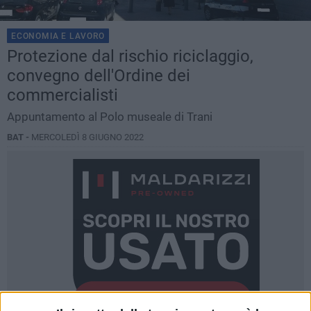
ECONOMIA E LAVORO
Protezione dal rischio riciclaggio,
convegno dell'Ordine dei
commercialisti
Appuntamento al Polo museale di Trani
BAT -
MERCOLEDÌ 8 GIUGNO 2022