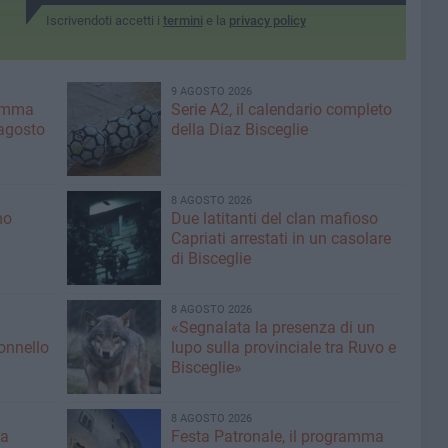
Iscrivendoti accetti i
termini
e la
privacy policy
9 AGOSTO 2026
ramma
Serie A2, il calendario completo
agosto
della Diaz Bisceglie
8 AGOSTO 2026
mo
Due latitanti del clan mafioso
Capriati arrestati in un casolare
di Bisceglie
8 AGOSTO 2026
«Segnalata la presenza di un
lonnello
lupo sulla provinciale tra Ruvo e
Bisceglie»
8 AGOSTO 2026
ma
Festa Patronale, il programma