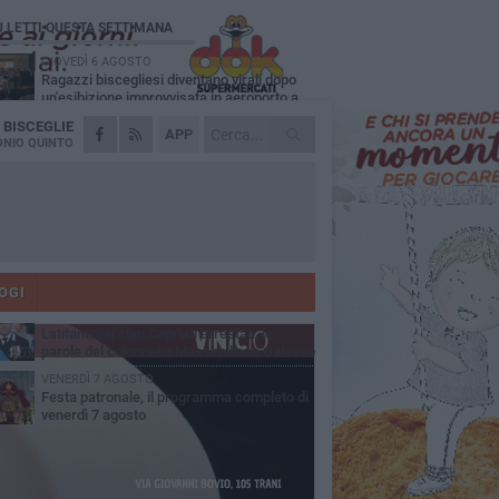
Ù LETTI QUESTA SETTIMANA
GIOVEDÌ 6 AGOSTO
Ragazzi biscegliesi diventano virali dopo
un'esibizione improvvisata in aeroporto a
ma-Fiumicino
A
BISCEGLIE
MARTEDÌ 4 AGOSTO
APP
Emergenza caldo, il Comune di Bisceglie
NIO QUINTO
attiva i "rifugi climatici"
MERCOLEDÌ 5 AGOSTO
Dramma alla spiaggia Bi-Marmi: un
anziano ha un malore e perde la vita
MARTEDÌ 4 AGOSTO
Due auto incendiate nella notte in via Dieta
delle Puglie
OGI
SABATO 8 AGOSTO
Latitanti del clan Capriati arrestati, le
parole del colonnello Massimiliano Galasso
VENERDÌ 7 AGOSTO
Festa patronale, il programma completo di
venerdì 7 agosto