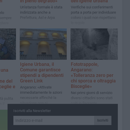
ei
in pieno degrado»
dell'igiene urbana
Un'istanza formale è stata
Verifiche sui conferimenti
indirizzata anche a
porta a porta per individuare
elo
Prefettura, Asl e Arpa
coloro i quali non rispettano
 sempre
le regole
gliere
 o
ni e
Igiene Urbana, il
Fototrappole,
Comune garantisce
Angarano:
 una
stipendi a dipendenti
«Tolleranza zero per
Green Link
chi sporca e oltraggia
one del
Bisceglie»
eglie e
Angarano: «Attivate
immediatamente le azioni
Nei primi giorni di servizio
necessarie affinché la
diversi cittadini sono stati
tà pulita
situazione non si
colti in flagrante
 il
ripercuotesse sui lavoratori»
oi e
Iscriviti alla Newsletter
o dai
nti»
Iscriviti