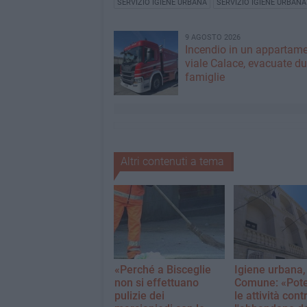
SERVIZIO IGIENE URBANA
SERVIZIO IGIENE URBANA
9 AGOSTO 2026
Incendio in un appartame
viale Calace, evacuate d
famiglie
Altri contenuti a tema
«Perché a Bisceglie
Igiene urbana, 
non si effettuano
Comune: «Pote
pulizie dei
le attività cont