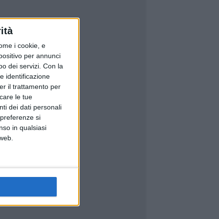
ità
ome i cookie, e
spositivo per annunci
o dei servizi.
Con la
e identificazione
er il trattamento per
icare le tue
ti dei dati personali
 preferenze si
nso in qualsiasi
 web.