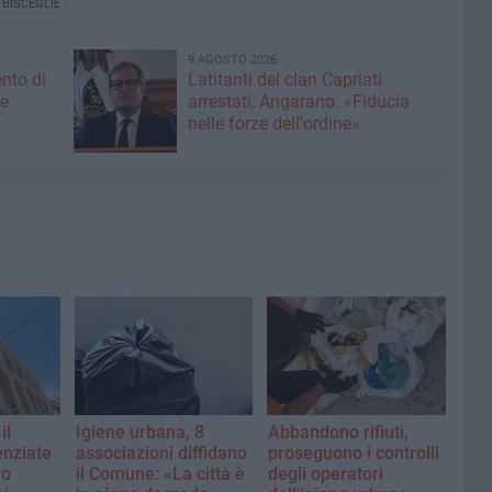
 BISCEGLIE
9 AGOSTO 2026
nto di
Latitanti del clan Capriati
ue
arrestati, Angarano: «Fiducia
nelle forze dell'ordine»
il
Igiene urbana, 8
Abbandono rifiuti,
nziate
associazioni diffidano
proseguono i controlli
ro
il Comune: «La città è
degli operatori