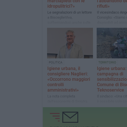
marciapiedi con le
l'abbandono d
idropulitrici?»
rifiuti»
Le segnalazioni di un lettore
Il vicesindaco Ang
a BisceglieViva,
Consiglio: «Siamo
soffermandosi anche sulle
disponibili ad acco
deiezioni canine
suggerimenti, idee
proposte da cittadi
associazioni»
POLITICA
TERRITORIO
Igiene urbana, il
Igiene urbana:
consigliere Naglieri:
campagna di
«Occorrono maggiori
sensibilizzazi
controlli
Comune di Bisc
amministrativi»
Teknoservice
La nota completa
Il sindaco: «Una cit
dell'esponente di Sinistra
è possibile solo con
Italiana
contributo di tutti n
dipende innanzitutt
nostri comportame