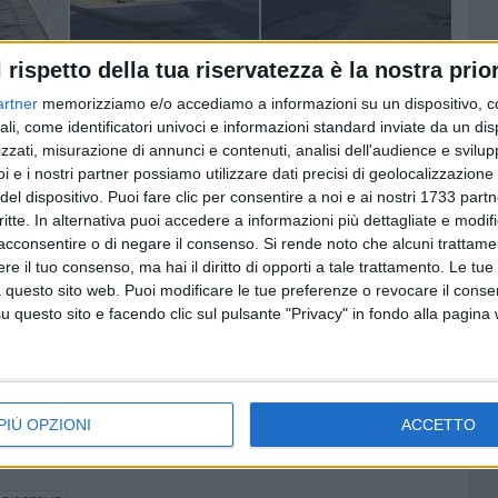
l rispetto della tua riservatezza è la nostra prior
artner
memorizziamo e/o accediamo a informazioni su un dispositivo, c
ali, come identificatori univoci e informazioni standard inviate da un di
zzati, misurazione di annunci e contenuti, analisi dell'audience e svilupp
i e i nostri partner possiamo utilizzare dati precisi di geolocalizzazione 
del dispositivo. Puoi fare clic per consentire a noi e ai nostri 1733 partn
critte. In alternativa puoi accedere a informazioni più dettagliate e modif
acconsentire o di negare il consenso.
Si rende noto che alcuni trattamen
e il tuo consenso, ma hai il diritto di opporti a tale trattamento. Le tue
 questo sito web. Puoi modificare le tue preferenze o revocare il conse
questo sito e facendo clic sul pulsante "Privacy" in fondo alla pagina
PIÙ OPZIONI
ACCETTO