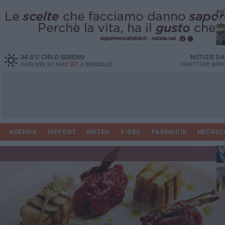
PI
Ro
34.5
°C
CIELO SERENO
NOTIZIE D
33°
OGGI MIN
26°
MAX
A
BISCEGLIE
DIRETTORE
ANTO
AGENDA
IREPORT
METEO
VIDEO
FARMACIE
NECROL