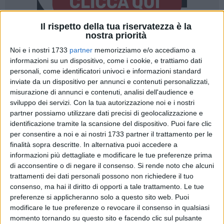
Il rispetto della tua riservatezza è la
nostra priorità
Noi e i nostri 1733
partner
memorizziamo e/o accediamo a
informazioni su un dispositivo, come i cookie, e trattiamo dati
personali, come identificatori univoci e informazioni standard
inviate da un dispositivo per annunci e contenuti personalizzati,
Dopo la diffida formalizzata da otto associazioni sul servizio
misurazione di annunci e contenuti, analisi dell'audience e
di igiene urbana e sullo stato di degrado della città, è arrivata
sviluppo dei servizi.
Con la tua autorizzazione noi e i nostri
una sorta di risposta dal Comune di Bisceglie.
partner possiamo utilizzare dati precisi di geolocalizzazione e
L'amministrazione comunale ha spiegato di aver
identificazione tramite la scansione del dispositivo. Puoi fare clic
programmato una serie di interventi mirati per contrastare il
per consentire a noi e ai nostri 1733 partner il trattamento per le
fenomeno dell'abbandono di rifiuti sul territorio, con
finalità sopra descritte. In alternativa puoi accedere a
particolare attenzione agli ingombranti, che rappresentano
informazioni più dettagliate e modificare le tue preferenze prima
di acconsentire o di negare il consenso.
Si rende noto che alcuni
una delle criticità più diffuse e visibili negli spazi pubblici. Le
trattamenti dei dati personali possono non richiedere il tuo
attività di pulizia coinvolgeranno tutta la città, dalle spiagge
consenso, ma hai il diritto di opporti a tale trattamento. Le tue
alle periferie, fino all'agro e alle campagne.
preferenze si applicheranno solo a questo sito web. Puoi
modificare le tue preferenze o revocare il consenso in qualsiasi
Le parole del vicesindaco
Angelo Consiglio
, assessore con
momento tornando su questo sito e facendo clic sul pulsante