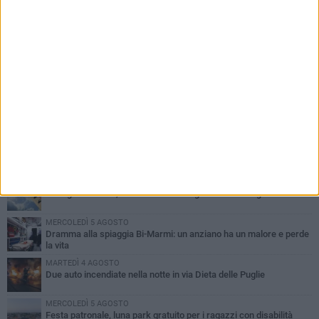
PIÙ LETTI QUESTA SETTIMANA
GIOVEDÌ 6 AGOSTO
Ragazzi biscegliesi diventano virali dopo un'esibizione
improvvisata in aeroporto a Roma-Fiumicino
MARTEDÌ 4 AGOSTO
Emergenza caldo, il Comune di Bisceglie attiva i "rifugi climatici"
MERCOLEDÌ 5 AGOSTO
Dramma alla spiaggia Bi-Marmi: un anziano ha un malore e perde
la vita
MARTEDÌ 4 AGOSTO
Due auto incendiate nella notte in via Dieta delle Puglie
MERCOLEDÌ 5 AGOSTO
Festa patronale, luna park gratuito per i ragazzi con disabilità