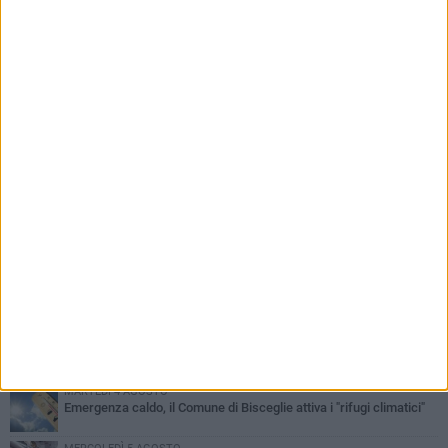
PIÙ LETTI QUESTA SETTIMANA
GIOVEDÌ 6 AGOSTO
Ragazzi biscegliesi diventano virali dopo un'esibizione
improvvisata in aeroporto a Roma-Fiumicino
MARTEDÌ 4 AGOSTO
Emergenza caldo, il Comune di Bisceglie attiva i "rifugi climatici"