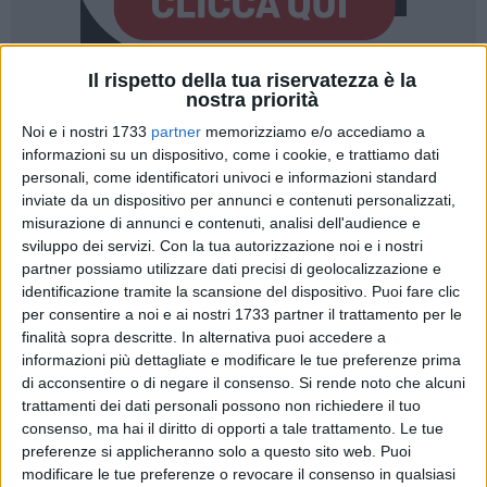
Il rispetto della tua riservatezza è la
nostra priorità
21
A cura di
NICOLA MICCIONE
Noi e i nostri 1733
partner
memorizziamo e/o accediamo a
informazioni su un dispositivo, come i cookie, e trattiamo dati
personali, come identificatori univoci e informazioni standard
Scacco matto al duo di rapinatori che terrorizzava escort e
inviate da un dispositivo per annunci e contenuti personalizzati,
misurazione di annunci e contenuti, analisi dell'audience e
prostitute. Sono
Alessandro Tenardi
, di 36 anni, e
Nicola De
sviluppo dei servizi.
Con la tua autorizzazione noi e i nostri
Bari
, di 33, entrambi di Molfetta, arrestati giovedì dagli
partner possiamo utilizzare dati precisi di geolocalizzazione e
agenti della
Questura di Barletta, Andria e Trani
su misura
identificazione tramite la scansione del dispositivo. Puoi fare clic
del giudice per le indagini preliminari del
Tribunale di Trani,
per consentire a noi e ai nostri 1733 partner il trattamento per le
Carmen Anna Lidia Corvino.
finalità sopra descritte. In alternativa puoi accedere a
informazioni più dettagliate e modificare le tue preferenze prima
Pesanti le accuse: rapina aggravata, violenza sessuale di
di acconsentire o di negare il consenso.
Si rende noto che alcuni
trattamenti dei dati personali possono non richiedere il tuo
gruppo e tentata rapina. I due molfettesi - secondo il
consenso, ma hai il diritto di opporti a tale trattamento. Le tue
pubblico ministero della
Procura della Repubblica di Trani,
preferenze si applicheranno solo a questo sito web. Puoi
Francesco Giuseppe Aiello
-, si erano trasformati in una
modificare le tue preferenze o revocare il consenso in qualsiasi
coppia di rapinatori seriali di prostitute: le aggredivano, le