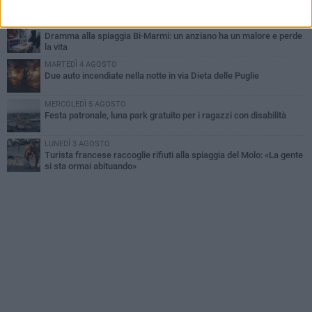
MERCOLEDÌ 5 AGOSTO
Dramma alla spiaggia Bi-Marmi: un anziano ha un malore e perde
la vita
MARTEDÌ 4 AGOSTO
Due auto incendiate nella notte in via Dieta delle Puglie
MERCOLEDÌ 5 AGOSTO
Festa patronale, luna park gratuito per i ragazzi con disabilità
LUNEDÌ 3 AGOSTO
Turista francese raccoglie rifiuti alla spiaggia del Molo: «La gente
si sta ormai abituando»