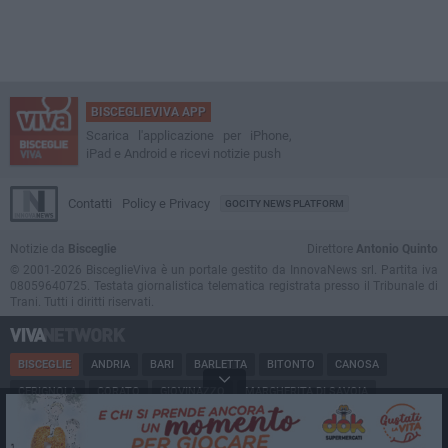
BISCEGLIEVIVA APP
Scarica l'applicazione per iPhone,
iPad e Android e ricevi notizie push
Contatti
Policy e Privacy
GOCITY NEWS PLATFORM
Notizie da
Bisceglie
Direttore
Antonio Quinto
© 2001-2026 BisceglieViva è un portale gestito da InnovaNews srl. Partita iva
08059640725. Testata giornalistica telematica registrata presso il Tribunale di
Trani. Tutti i diritti riservati.
BISCEGLIE
ANDRIA
BARI
BARLETTA
BITONTO
CANOSA
CERIGNOLA
CORATO
GIOVINAZZO
MARGHERITA DI SAVOIA
MINERVINO
MODUGNO
MOLFETTA
PUGLIA
RUVO
SAN FERDINANDO
SPINAZZOLA
TERLIZZI
TRANI
TRINITAPOLI