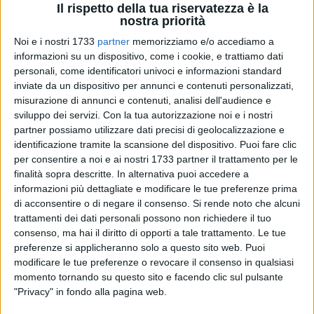
Il rispetto della tua riservatezza è la
nostra priorità
18
Noi e i nostri 1733
partner
memorizziamo e/o accediamo a
informazioni su un dispositivo, come i cookie, e trattiamo dati
personali, come identificatori univoci e informazioni standard
inviate da un dispositivo per annunci e contenuti personalizzati,
L'Ambito territoriale di Trani-Bisceglie è il terzo in regione per
misurazione di annunci e contenuti, analisi dell'audience e
richieste di Red 3.0 e ha fatto registrare un considerevole
sviluppo dei servizi.
Con la tua autorizzazione noi e i nostri
numero di richieste di concessione del Reddito di
partner possiamo utilizzare dati precisi di geolocalizzazione e
cittadinanza. Le amministrazioni comunali delle due città,
identificazione tramite la scansione del dispositivo. Puoi fare clic
attraverso la quota servizi del Fondo povertà, hanno perciò
per consentire a noi e ai nostri 1733 partner il trattamento per le
finalità sopra descritte. In alternativa puoi accedere a
inteso potenziare i servizi di prima accoglienza,
informazioni più dettagliate e modificare le tue preferenze prima
informazione e orientamento per la cittadinanza, attraverso
di acconsentire o di negare il consenso.
Si rende noto che alcuni
dei punti di accesso dedicati al Reddito di cittadinanza e al
trattamenti dei dati personali possono non richiedere il tuo
Red, che si aggiungeranno all'ordinaria attività di
consenso, ma hai il diritto di opporti a tale trattamento. Le tue
informazione già garantita dal segretariato sociale.
preferenze si applicheranno solo a questo sito web. Puoi
modificare le tue preferenze o revocare il consenso in qualsiasi
I punti di accesso, gestiti da Informa Scarl, operatore del
momento tornando su questo sito e facendo clic sul pulsante
"Privacy" in fondo alla pagina web.
territorio con una ricca esperienza negli uffici relazione con il
pubblico ed anche con le misure di contrasto alla povertà,