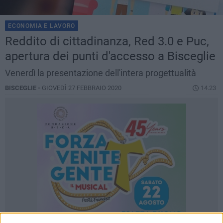
ECONOMIA E LAVORO
Reddito di cittadinanza, Red 3.0 e Puc,
apertura dei punti d'accesso a Bisceglie
Venerdì la presentazione dell'intera progettualità
BISCEGLIE -
GIOVEDÌ 27 FEBBRAIO 2020
14.23