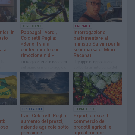
TERRITORIO
CRONACA
nieri in
Pappagalli verdi,
Interrogazione
esto
Coldiretti Puglia:
parlamentare al
«Bene il via a
ministro Salvini per la
za a
contenimento con
scomparsa di Mino
rimozione nidi»
Racanati
 la
La Regione Puglia accelera
Il gruppo di opposizione
i
sul piano di monitoraggio e
sollecita un intervento del
 Mininni
contenimento approvando
governo. Tra i firmatari il
le Flai
l’accordo con l’Università
senatore biscegliese
ità simile
degli Studi di Bari “Aldo
Francesco Boccia
Angarano:
Moro”
lla Bat»
SPETTACOLI
TERRITORIO
e
Iran, Coldiretti Puglia:
Export, cresce il
ti:
aumento dei prezzi,
commercio dei
ioso
aziende agricole sotto
prodotti agricoli e
pressione
agroalimentari