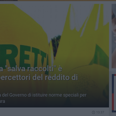
a "salva raccolti" è
ercettori del reddito di
 del Governo di istituire norme speciali per
ura
13.37