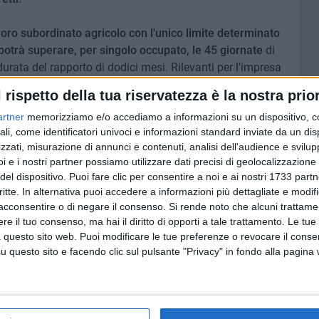
voro subordinato agricolo con l'unico limite determinato
potrà superare, per singolo occupato, le 45 giornate
di
durata del rapporto di dodici mesi. Rilevanti per l'impresa
e il contenimento dei costi. Le prime consentiranno
l rispetto della tua riservatezza è la nostra prior
busta paga alla scadenza del rapporto, che assolve
artner
memorizziamo e/o accediamo a informazioni su un dispositivo, c
 con la consegna del modello Unilav di assunzione, ed
ali, come identificatori univoci e informazioni standard inviate da un di
 tracciabile, per settimana-quindicina-mese» hanno
zzati, misurazione di annunci e contenuti, analisi dell'audience e svilupp
i e i nostri partner possiamo utilizzare dati precisi di geolocalizzazione 
del dispositivo. Puoi fare clic per consentire a noi e ai nostri 1733 partn
previsto che la contribuzione dovuta sui compensi erogati
critte. In alternativa puoi accedere a informazioni più dettagliate e modif
ggiati, da versare in un'unica soluzione entro il giorno 16
acconsentire o di negare il consenso.
Si rende noto che alcuni trattamen
tazione. Tutte le tutele a favore del lavoratore previste
e il tuo consenso, ma hai il diritto di opporti a tale trattamento. Le tue
 questo sito web. Puoi modificare le tue preferenze o revocare il conse
i natura previdenziale ed assistenziale, e le tutele
questo sito e facendo clic sul pulsante "Privacy" in fondo alla pagina
 del sistema della bilateralità agricola, saranno garantite al
rminato.
ri della contrattazione collettiva sarà inoltre esente da