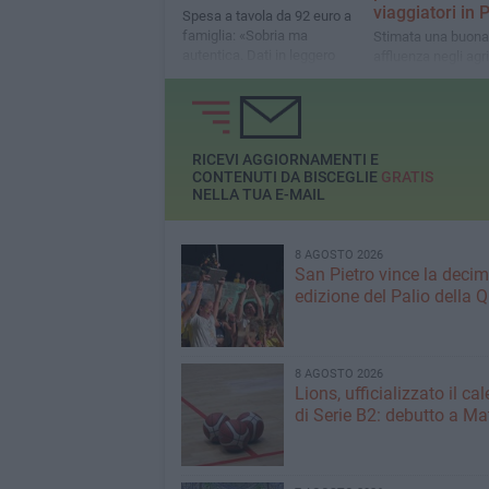
viaggiatori in 
Spesa a tavola da 92 euro a
famiglia: «Sobria ma
Stimata una buona
autentica. Dati in leggero
affluenza negli agr
calo rispetto allo scorso
per i pranzi e una 
anno»
pernottamenti di du
RICEVI AGGIORNAMENTI E
CONTENUTI DA BISCEGLIE
GRATIS
NELLA TUA E-MAIL
8 AGOSTO 2026
San Pietro vince la deci
edizione del Palio della 
8 AGOSTO 2026
Lions, ufficializzato il ca
di Serie B2: debutto a Ma