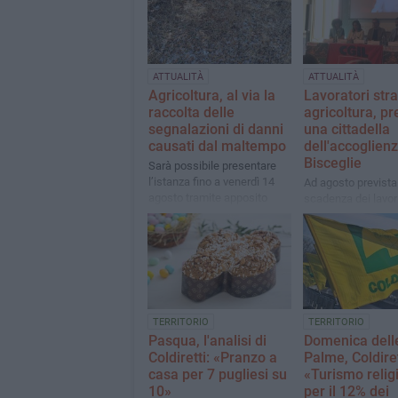
ATTUALITÀ
ATTUALITÀ
Agricoltura, al via la
Lavoratori stra
raccolta delle
agricoltura, pr
segnalazioni di danni
una cittadella
causati dal maltempo
dell'accoglien
Bisceglie
Sarà possibile presentare
l’istanza fino a venerdì 14
Ad agosto prevista
agosto tramite apposito
scadenza dei lavor
modulo
finanziati dal Pnrr.
(segretario naziona
Cgil): «Un'opportun
non tornerà più». 
«Progetto unico ne
TERRITORIO
TERRITORIO
Pasqua, l'analisi di
Domenica dell
Coldiretti: «Pranzo a
Palme, Coldiret
casa per 7 pugliesi su
«Turismo relig
10»
per il 12% dei