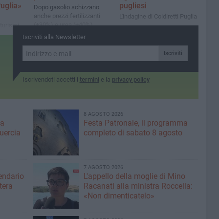
Puglia»
pugliesi
Dopo gasolio schizzano
anche prezzi fertilizzanti
L'indagine di Coldiretti Puglia
(+30%) e urea (+40%)
iturismi
media di
Iscriviti alla Newsletter
e giorni
Iscriviti
Iscrivendoti accetti i
termini
e la
privacy policy
8 AGOSTO 2026
ma
Festa Patronale, il programma
Quercia
completo di sabato 8 agosto
7 AGOSTO 2026
lendario
L'appello della moglie di Mino
tera
Racanati alla ministra Roccella:
«Non dimenticatelo»