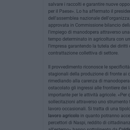
salvare i raccolti e garantire nuove oppo
per il Paese». Lo ha affermato il presiden
dell'assemblea nazionale dell'organizza
approvata in Commissione bilancio della
l'impiego di manodopera attraverso una 
tempo determinato in agricoltura con un
l'impresa garantendo la tutela dei diritti 
contrattazione collettiva di settore.
Il provvedimento riconosce le specificità 
stagionali della produzione di fronte ai 
rimediando alla carenza di manodopera 
ostacolato gli ingressi alle frontiere d
importante per le attività agricole. «Per
sollecitazioni attraverso uno strumento f
lavoro occasionali. Si tratta di una tipo
lavoro agricolo
in quanto potranno acced
percettori di Naspi, reddito di cittadina
all'esterno» hanno sottolineato da
Coldir