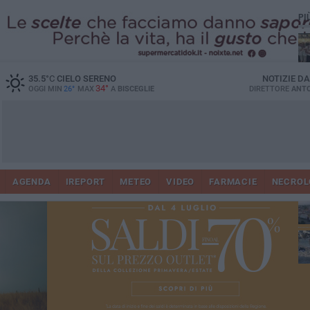
PI
Ro
35.5
°C
CIELO SERENO
NOTIZIE D
34°
OGGI MIN
26°
MAX
A
BISCEGLIE
DIRETTORE
ANTO
AGENDA
IREPORT
METEO
VIDEO
FARMACIE
NECROL
ab