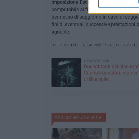
imposizione fiscale
, cumulabile con qua
computabile ai fini della determinazione d
permesso di soggiorno in caso di soggett
fini di eventuali successive prestazioni 
agricole.
COLDIRETTI PUGLIA
AGRICOLTURA
COLDIRETTI
8 AGOSTO 2026
Due latitanti del clan ma
Capriati arrestati in un c
di Bisceglie
Altri contenuti a tema