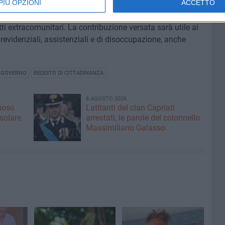
lsiasi tipologia di trattamento pensionistico e sarà
PIÙ OPZIONI
ACCETTO
el reddito necessario per il rilascio o il rinnovo del
i extracomunitari. La contribuzione versata sarà utile ai
previdenziali, assistenziali e di disoccupazione, anche
GOVERNO
REDDITO DI CITTADINANZA
8 AGOSTO 2026
fioso
Latitanti del clan Capriati
asolare
arrestati, le parole del colonnello
Massimiliano Galasso