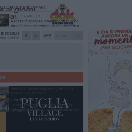
Ù LETTI QUESTA SETTIMANA
GIOVEDÌ 6 AGOSTO
Ragazzi biscegliesi diventano virali dopo
un'esibizione improvvisata in aeroporto a
ma-Fiumicino
A
BISCEGLIE
MARTEDÌ 4 AGOSTO
APP
Emergenza caldo, il Comune di Bisceglie
NIO QUINTO
attiva i "rifugi climatici"
MERCOLEDÌ 5 AGOSTO
Dramma alla spiaggia Bi-Marmi: un
anziano ha un malore e perde la vita
MARTEDÌ 4 AGOSTO
Due auto incendiate nella notte in via Dieta
delle Puglie
OGI
MERCOLEDÌ 5 AGOSTO
Festa patronale, luna park gratuito per i
ragazzi con disabilità
LUNEDÌ 3 AGOSTO
Turista francese raccoglie rifiuti alla
spiaggia del Molo: «La gente si sta ormai
ituando»