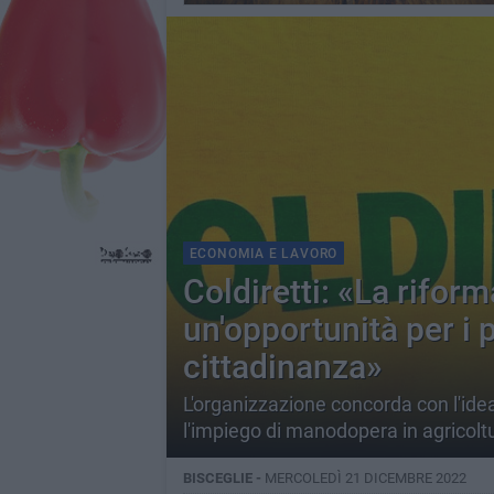
ECONOMIA E LAVORO
Coldiretti: «La riform
un'opportunità per i p
cittadinanza»
L'organizzazione concorda con l'idea
l'impiego di manodopera in agricolt
BISCEGLIE -
MERCOLEDÌ 21 DICEMBRE 2022