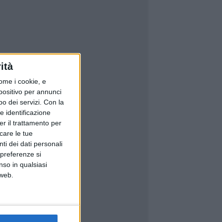
ità
ome i cookie, e
spositivo per annunci
o dei servizi.
Con la
e identificazione
er il trattamento per
icare le tue
ti dei dati personali
 preferenze si
nso in qualsiasi
 web.